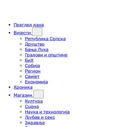
Преглед дана
Вијести
Република Српска
Друштво
Бања Лука
Градови и општине
БиХ
Србија
Регион
Свијет
Економија
Хроника
Магазин
Култура
Сцена
Наука и технологија
Љубав и секс
Здравље