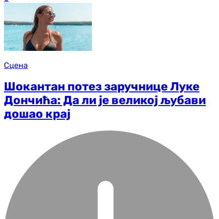
Сцена
Шокантан потез заручнице Луке
Дончића: Да ли је великој љубави
дошао крај