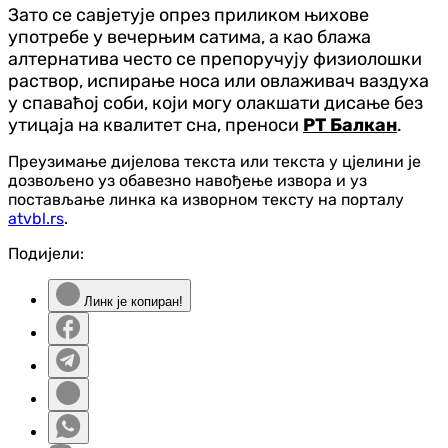
Зато се савјетује опрез приликом њихове
употребе у вечерњим сатима, а као блажа
алтернатива често се препоручују физиолошки
раствор, испирање носа или овлаживач ваздуха
у спаваћој соби, који могу олакшати дисање без
утицаја на квалитет сна, преноси
РТ Балкан
.
Преузимање дијелова текста или текста у цјелини је
дозвољено уз обавезно навођење извора и уз
постављање линка ка изворном тексту на порталу
atvbl.rs
.
Подијели:
Линк је копиран!