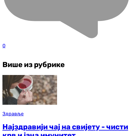
0
Више из рубрике
Здравље
Најздравији чај на свијету - чисти
крв и јача имунитет