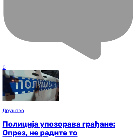
0
Друштво
Полиција упозорава грађане:
Опрез, не радите то