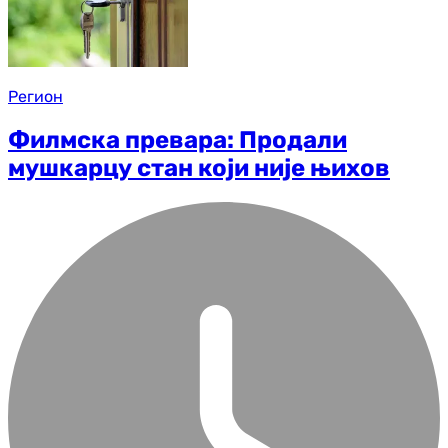
Регион
Филмска превара: Продали
мушкарцу стан који није њихов