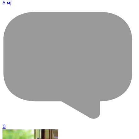
5 мј
0