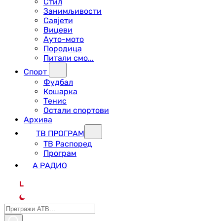
Стил
Занимљивости
Савјети
Вицеви
Ауто-мото
Породица
Питали смо...
Спорт
Фудбал
Кошарка
Тенис
Остали спортови
Архива
ТВ ПРОГРАМ
ТВ Распоред
Програм
А РАДИО
L