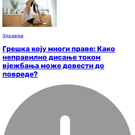
Здравље
Грешка коју многи праве: Како
неправилно дисање током
вјежбања може довести до
повреде?