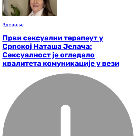
Здравље
Први сексуални терапеут у
Српској Наташа Јелача:
Сексуалност је огледало
квалитета комуникације у вези