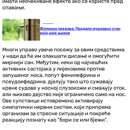
имати неочекиване ефекте ако се користе пред
спавање.
Регион
Филмска превара: Продали мушкарцу стан
који није њихов
Многи управо увече посежу за овим средствима
у нади да ће им олакшати дисање и омогућити
мирнији сан. Међутим, неки од најчешћих
активних састојака у лијековима против
запушеног носа, попут фенилефрина и
псеудоефедрина, дјелују тако што сужавају
крвне судове у носној слузокожи и смањују оток,
али њихово дејство није ограничено само на нос.
Ове супстанце истовремено активирају
симпатички нервни систем, који припрема
организам за стресне ситуације и покреће
реакцију познату као "бори се или бјежи".