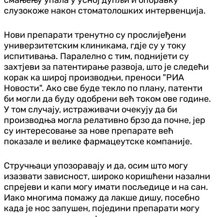
смањењу упала у усној дупљи и опоравку
слузокоже након стоматолошких интервенција.
Нови препарати тренутно су прослијеђени
универзитетским клиникама, гдје су у току
испитивања. Паралелно с тим, поднијети су
захтјеви за патентирање развоја, што је следећи
корак ка широј производњи, преноси "РИА
Новости". Ако све буде текло по плану, патенти
би могли да буду одобрени већ током ове године.
У том случају, истраживачи очекују да би
производња могла релативно брзо да почне, јер
су интересовање за нове препарате већ
показале и велике фармацеутске компаније.
Стручњаци упозоравају и да, осим што могу
изазвати зависност, широко коришћени назални
спрејеви и капи могу имати посљедице и на сан.
Иако многима помажу да лакше дишу, посебно
када је нос запушен, поједини препарати могу