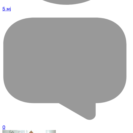
5 мј
0