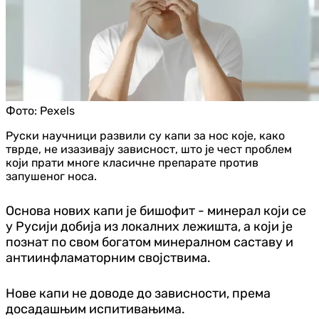
Фото:
Pexels
Руски научници развили су капи за нос које, како
тврде, не изазивају зависност, што je чест проблем
који прати многе класичне препарате против
запушеног носа.
Основа нових капи је бишофит - минерал који се
у Русији добија из локалних лежишта, а који је
познат по свом богатом минералном саставу и
антиинфламаторним својствима.
Нове капи не доводе до зависности, према
досадашњим испитивањима.