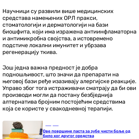
Научници су развили више медицинских
средстава намењених ОРЛ пракси,
стоматологији и дерматологији на бази
биошфита, који има изражена антиинфламаторна
и антимикробна својства, а истовремено
подстиче локални имунитет и убрзава
регенерацију ткива.
Још једна важна предност је добра
подношљивост, што значи да препарати на
његовој бази ређе изазивају алергијске реакције.
Управо због тога истраживачи сматрају да би ови
производи могли да постану безбједнија
алтернатива бројним постојећим средствима
која се користе у свакодневној терапији.
Савјети
Ове површине паста за зубе чисти боље од
било ког другог средства