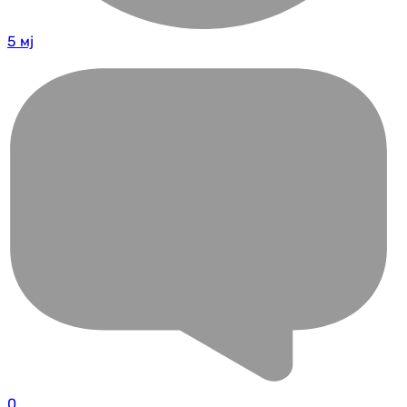
5 мј
0