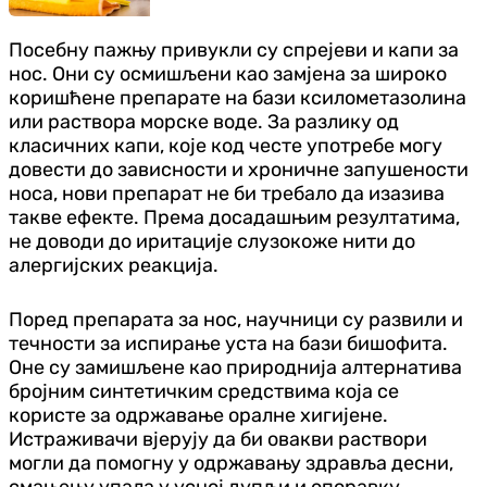
Посебну пажњу привукли су спрејеви и капи за
нос. Они су осмишљени као замјена за широко
коришћене препарате на бази ксилометазолина
или раствора морске воде. За разлику од
класичних капи, које код честе употребе могу
довести до зависности и хроничне запушености
носа, нови препарат не би требало да изазива
такве ефекте. Према досадашњим резултатима,
не доводи до иритације слузокоже нити до
алергијских реакција.
Поред препарата за нос, научници су развили и
течности за испирање уста на бази бишофита.
Оне су замишљене као природнија алтернатива
бројним синтетичким средствима која се
користе за одржавање оралне хигијене.
Истраживачи вјерују да би овакви раствори
могли да помогну у одржавању здравља десни,