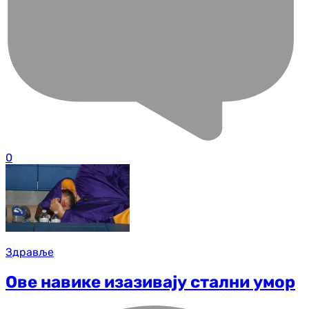
0
Здравље
Ове навике изазивају стални умор