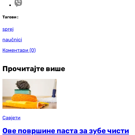
Таг
ови
:
sprej
naučnici
Коментари
(0)
Прочитајте више
Савјети
Ове површине паста за зубе чисти