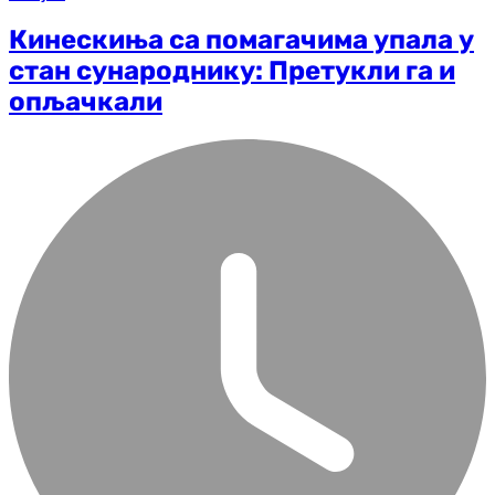
Кинескиња са помагачима упала у
стан сународнику: Претукли га и
опљачкали