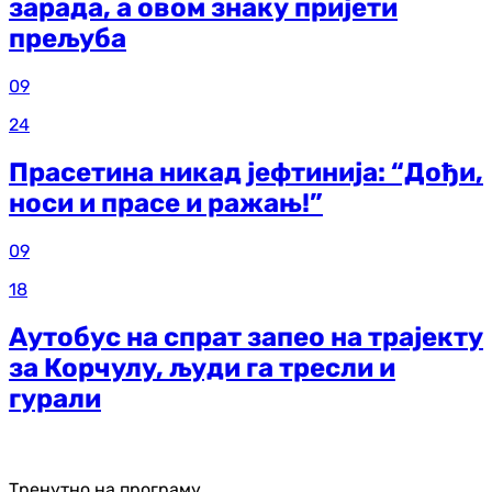
зарада, а овом знаку пријети
прељуба
09
24
Прасетина никад јефтинија: “Дођи,
носи и прасе и ражањ!”
09
18
Аутобус на спрат запео на трајекту
за Корчулу, људи га тресли и
гурали
Тренутно на програму