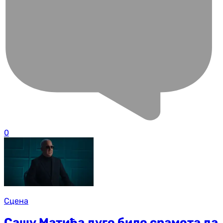
0
Сцена
Сашу Матића дуго било срамота да