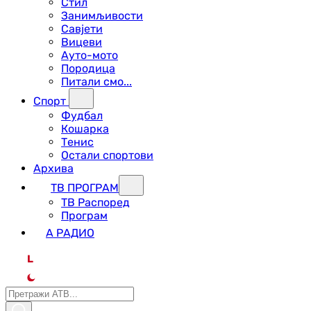
Стил
Занимљивости
Савјети
Вицеви
Ауто-мото
Породица
Питали смо...
Спорт
Фудбал
Кошарка
Тенис
Остали спортови
Архива
ТВ ПРОГРАМ
ТВ Распоред
Програм
А РАДИО
L