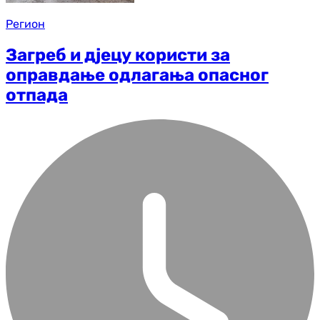
Регион
Загреб и дјецу користи за
оправдање одлагања опасног
отпада