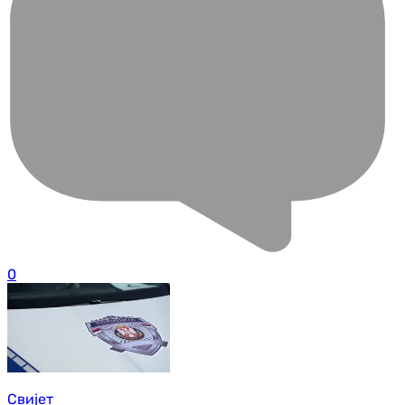
0
Свијет