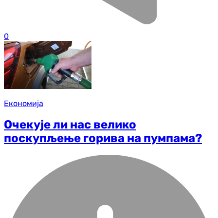
0
Економија
Очекује ли нас велико
поскупљење горива на пумпама?