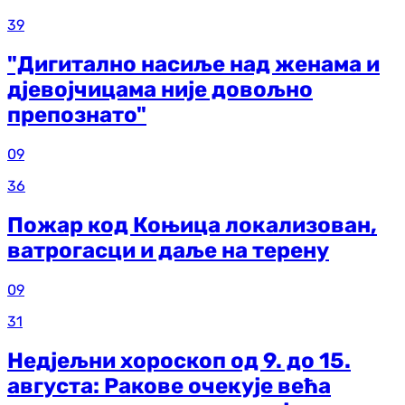
39
"Дигитално насиље над женама и
дјевојчицама није довољно
препознато"
09
36
Пожар код Коњица локализован,
ватрогасци и даље на терену
09
31
Недјељни хороскоп од 9. до 15.
августа: Ракове очекује већа