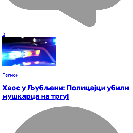
0
Регион
Хаос у Љубљани: Полицајци убили
мушкарца на тргу!