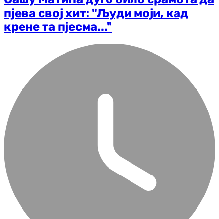
пјева свој хит: "Људи моји, кад
крене та пјесма..."