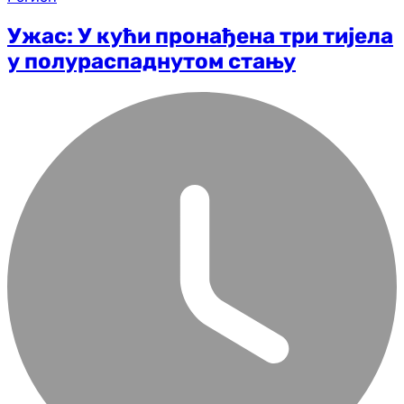
Ужас: У кући пронађена три тијела
у полураспаднутом стању