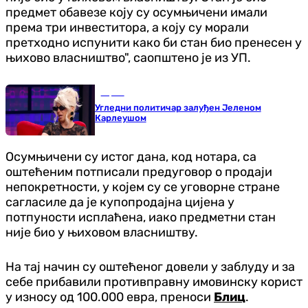
предмет обавезе коју су осумњичени имали
према три инвеститора, а коју су морали
претходно испунити како би стан био пренесен у
њихово власништво", саопштено је из УП.
Сцена
Угледни политичар залуђен Јеленом
Карлеушом
Осумњичени су истог дана, код нотара, са
оштећеним потписали предуговор о продаји
непокретности, у којем су се уговорне стране
сагласиле да је купопродајна цијена у
потпуности исплаћена, иако предметни стан
није био у њиховом власништву.
На тај начин су оштећеног довели у заблуду и за
себе прибавили противправну имовинску корист
у износу од 100.000 евра, преноси
Блиц
.