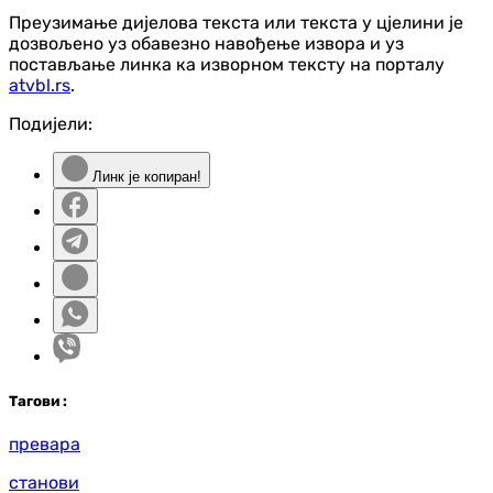
Преузимање дијелова текста или текста у цјелини је
дозвољено уз обавезно навођење извора и уз
постављање линка ка изворном тексту на порталу
atvbl.rs
.
Подијели:
Линк је копиран!
Таг
ови
:
превара
станови