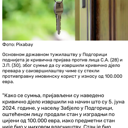
Фото:
Pixabay
Основном државном тужилаштву у Подгорици
поднијета је кривична пријава против лица С.А. (28) и
Ј.П. (30), због сумње да су извршили кривично дјело
превара у саизвршилаштву чиме су стекли
противправну имовинску корист у износу од 100.000
евра.
"Како се сумња, пријављени су наведено
кривично дјело извршили на начин што су 5. јуна
2024. године, у насељу Забјело у Подгорици,
оштећеном лицу продали стан у изградњи по
цијени од 100.000 евра, иако предметни стан
није био у њиховом власништву. Стан је био