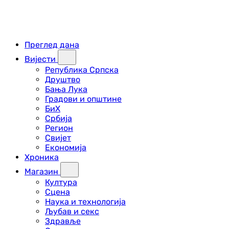
Преглед дана
Вијести
Република Српска
Друштво
Бања Лука
Градови и општине
БиХ
Србија
Регион
Свијет
Економија
Хроника
Магазин
Култура
Сцена
Наука и технологија
Љубав и секс
Здравље