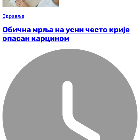
Здравље
Обична мрља на усни често крије
опасан карцином