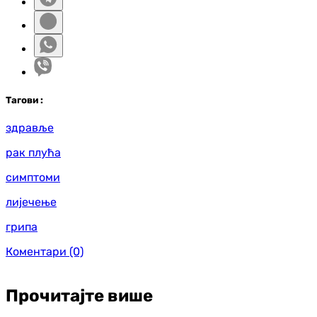
Таг
ови
:
здравље
рак плућа
симптоми
лијечење
грипа
Коментари
(0)
Прочитајте више