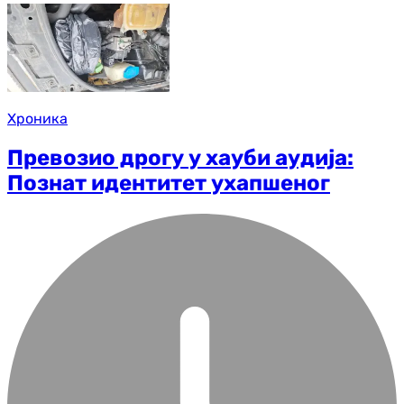
Хроника
Превозио дрогу у хауби аудија:
Познат идентитет ухапшеног