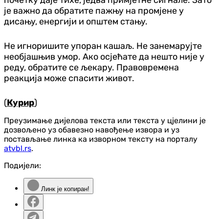
је важно да обратите пажњу на промјене у
дисању, енергији и општем стању.
Не игноришите упоран кашаљ. Не занемарујте
необјашњив умор. Ако осјећате да нешто није у
реду, обратите се љекару. Правовремена
реакција може спасити живот.
(
Курир
)
Преузимање дијелова текста или текста у цјелини је
дозвољено уз обавезно навођење извора и уз
постављање линка ка изворном тексту на порталу
atvbl.rs
.
Подијели:
Линк је копиран!