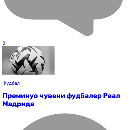
0
Фудбал
Преминуо чувени фудбалер Реал
Мадрида