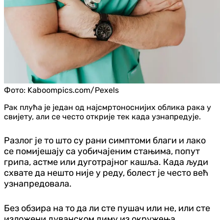
Фото:
Kaboompics.com/Pexels
Рак плућа је један од најсмртоноснијих облика рака у
свијету, али се често открије тек када узнапредује.
Разлог је то што су рани симптоми благи и лако
се помијешају са уобичајеним стањима, попут
грипа, астме или дуготрајног кашља. Када људи
схвате да нешто није у реду, болест је често већ
узнапредовала.
Без обзира на то да ли сте пушач или не, или сте
изложени дуванском диму из окружења,