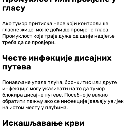
гласу
Ако тумор притиска нерв који контролише
гласне жице, може доћи до промјене гласа.
Промуклост која траје дуже од двије недјеље
треба да се провјери.
Честе инфекције дисајних
путева
Понављане упале плућа, бронхитис или друге
инфекције могу указивати на то да тумор
блокира дисајне путеве. Посебно је важно
обратити пажњу ако се инфекције јављају увијек
на истом месту у плућима.
Искашљавање крви