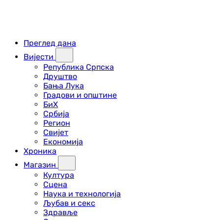
Преглед дана
Вијести
Република Српска
Друштво
Бања Лука
Градови и општине
БиХ
Србија
Регион
Свијет
Економија
Хроника
Магазин
Култура
Сцена
Наука и технологија
Љубав и секс
Здравље