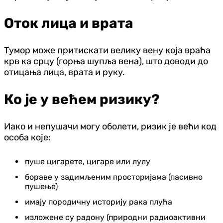
Оток лица и врата
Тумор може притискати велику вену која враћа
крв ка срцу (горња шупља вена), што доводи до
отицања лица, врата и руку.
Ко је у већем ризику?
Иако и непушачи могу оболети, ризик је већи код
особа које:
пуше цигарете, цигаре или лулу
бораве у задимљеним просторијама (пасивно
пушење)
имају породичну историју рака плућа
изложене су радону (природни радиоактивни