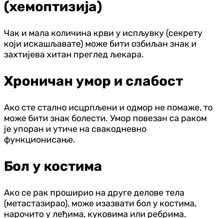
(хемоптизија)
Чак и мала количина крви у испљувку (секрету
који искашљавате) може бити озбиљан знак и
захтијева хитан преглед љекара.
Хроничан умор и слабост
Ако сте стално исцрпљени и одмор не помаже, то
може бити знак болести. Умор повезан са раком
је упоран и утиче на свакодневно
функционисање.
Бол у костима
Ако се рак проширио на друге делове тела
(метастазирао), може изазвати бол у костима,
нарочито у леђима, куковима или ребрима.