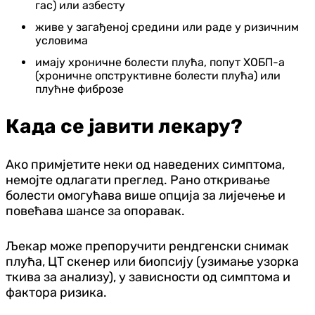
гас) или азбесту
живе у загађеној средини или раде у ризичним
условима
имају хроничне болести плућа, попут ХОБП-а
(хроничне опструктивне болести плућа) или
плућне фиброзе
Када се јавити лекару?
Ако примјетите неки од наведених симптома,
немојте одлагати преглед. Рано откривање
болести омогућава више опција за лијечење и
повећава шансе за опоравак.
Љекар може препоручити рендгенски снимак
плућа, ЦТ скенер или биопсију (узимање узорка
ткива за анализу), у зависности од симптома и
фактора ризика.