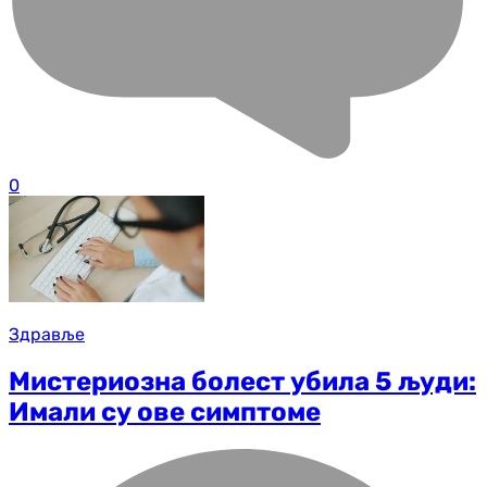
0
Здравље
Мистериозна болест убила 5 људи:
Имали су ове симптоме