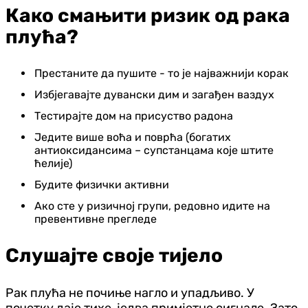
Како смањити ризик од рака
плућа?
Престаните да пушите - то је најважнији корак
Избјегавајте дувански дим и загађен ваздух
Тестирајте дом на присуство радона
Једите више воћа и поврћа (богатих
антиоксидансима – супстанцама које штите
ћелије)
Будите физички активни
Ако сте у ризичној групи, редовно идите на
превентивне прегледе
Слушајте своје тијело
Рак плућа не почиње нагло и упадљиво. У
почетку даје тихе, једва примјетне сигнале. Зато