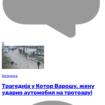
0
Хроника
Трагедија у Котор Варошу, жену
ударио аутомобил на тротоару!