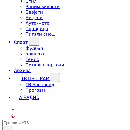
Стил
Занимљивости
Савјети
Вицеви
Ауто-мото
Породица
Питали смо...
Спорт
Фудбал
Кошарка
Тенис
Остали спортови
Архива
ТВ ПРОГРАМ
ТВ Распоред
Програм
А РАДИО
L