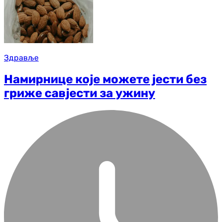
Здравље
Намирнице које можете јести без
гриже савјести за ужину