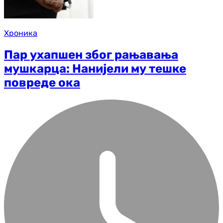
Хроника
Пар ухапшен због рањавања
мушкарца: Нанијели му тешке
повреде ока