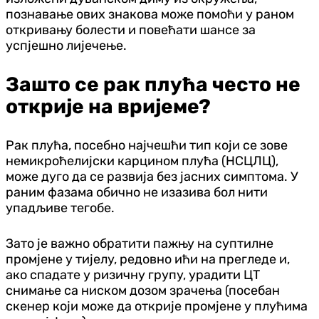
познавање ових знакова може помоћи у раном
откривању болести и повећати шансе за
успјешно лијечење.
Зашто се рак плућа често не
открије на вријеме?
Рак плућа, посебно најчешћи тип који се зове
немикроћелијски карцином плућа (НСЦЛЦ),
може дуго да се развија без јасних симптома. У
раним фазама обично не изазива бол нити
упадљиве тегобе.
Зато је важно обратити пажњу на суптилне
промјене у тијелу, редовно ићи на прегледе и,
ако спадате у ризичну групу, урадити ЦТ
снимање са ниском дозом зрачења (посебан
скенер који може да открије промјене у плућима