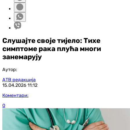
Слушајте своје тијело: Тихе
симптоме рака плућа многи
занемарују
Аутор:
АТВ редакција
15.04.2026
11:12
Коментари:
0