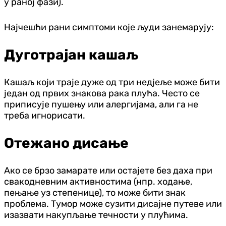
у раној фази).
Најчешћи рани симптоми које људи занемарују:
Дуготрајан кашаљ
Кашаљ који траје дуже од три недјеље може бити
један од првих знакова рака плућа. Често се
приписује пушењу или алергијама, али га не
треба игнорисати.
Отежано дисање
Ако се брзо замарате или остајете без даха при
свакодневним активностима (нпр. ходање,
пењање уз степенице), то може бити знак
проблема. Тумор може сузити дисајне путеве или
изазвати накупљање течности у плућима.