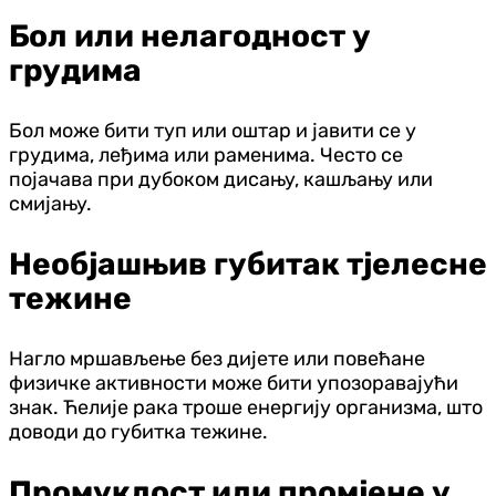
Бол или нелагодност у
грудима
Бол може бити туп или оштар и јавити се у
грудима, леђима или раменима. Често се
појачава при дубоком дисању, кашљању или
смијању.
Необјашњив губитак тјелесне
тежине
Нагло мршављење без дијете или повећане
физичке активности може бити упозоравајући
знак. Ћелије рака троше енергију организма, што
доводи до губитка тежине.
Промуклост или промјене у