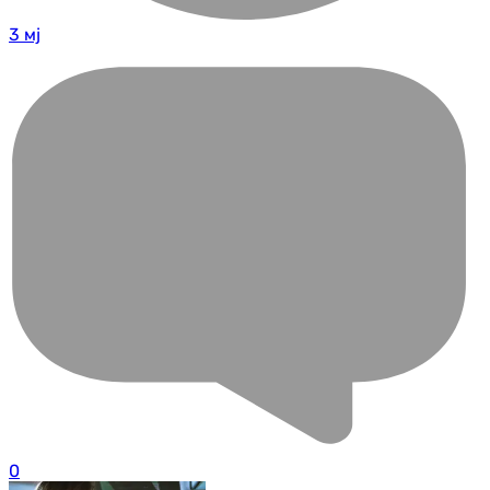
3 мј
0