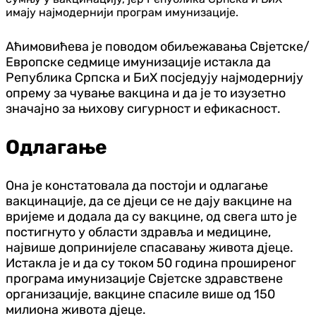
имају најмодернији програм имунизације.
Аћимовићeва је поводом обиљежавања Свјетске/
Европске седмице имунизације истакла да
Република Српска и БиХ посједују најмодернију
опрему за чување вакцина и да је то изузетно
значајно за њихову сигурност и ефикасност.
Одлагање
Она је констатовала да постоји и одлагање
вакцинације, да се дјеци се не дају вакцине на
вријеме и додала да су вакцине, од свега што је
постигнуто у области здравља и медицине,
највише допринијеле спасавању живота дјеце.
Истакла је и да су током 50 година проширеног
програма имунизације Свјетске здравствене
организације, вакцине спасиле више од 150
милиона живота дјеце.