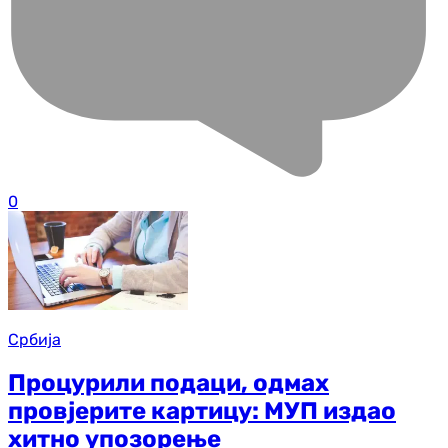
0
Србија
Процурили подаци, одмах
провјерите картицу: МУП издао
хитно упозорење