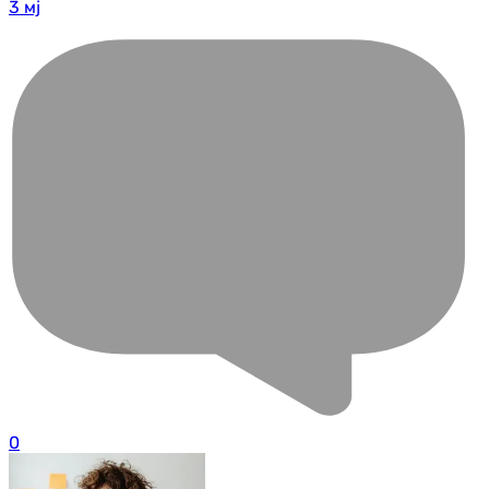
3 мј
0