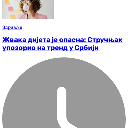
Здравље
Жвака дијета је опасна: Стручњак
упозорио на тренд у Србији