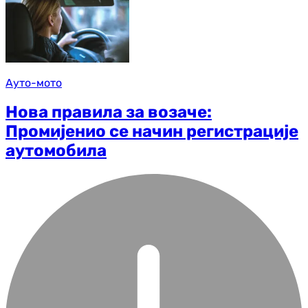
Ауто-мото
Нова правила за возаче:
Промијенио се начин регистрације
аутомобила