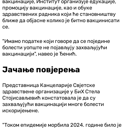
вакцинације, Институт организује едукације,
промоцију вакцинације, као и обуке
здравствених радника који ће становништву
ближе да објасне колико је битно вакцинисати
се.
"Имамо податке који говоре да се поједине
болести уопште не појављују захваљујући
вакцинацији", навео је Ђенић.
Јачање повјерења
Представница Канцеларије Свјетске
здравствене организације у БиХ Стела
Стојисављевић констатовала је да су
захваљујући вакцинацији многе болести
искоријењене.
"Током епидемије морбила 2024. године било је