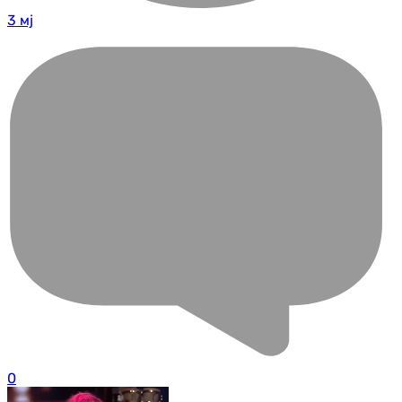
3 мј
0