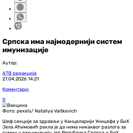
Српска има најмодернији систем
имунизације
Аутор:
АТВ редакција
27.04.2026
14:21
Коментари:
0
Фото:
pexels/ Nataliya Vaitkevich
Шеф секције за здравље у Канцеларији Уницефа у БиХ
Јела Аћимовић рекла је да нема никаквог разлога за
сумњу у вакцинацију, јер Република Српска и БиХ