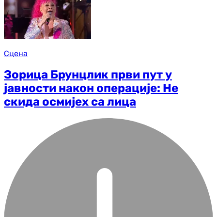
Сцена
Зорица Брунцлик први пут у
јавности након операције: Не
скида осмијех са лица