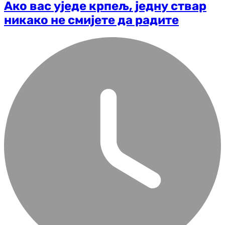
Ако вас уједе крпељ, једну ствар
никако не смијете да радите