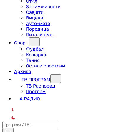
Стил
Занимљивости
Савјети
Вицеви
Ауто-мото
Породица
Питали смо...
Спорт
Фудбал
Кошарка
Тенис
Остали спортови
Архива
ТВ ПРОГРАМ
ТВ Распоред
Програм
А РАДИО
L