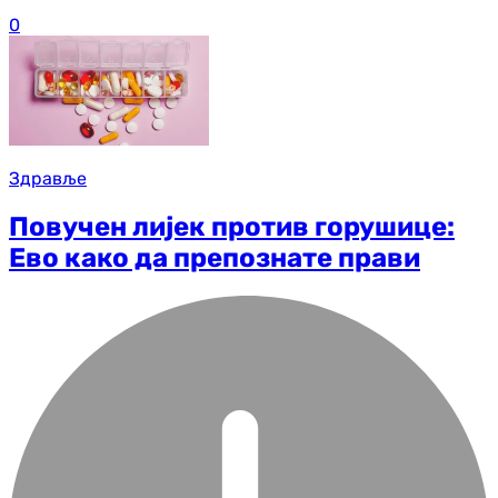
0
Здравље
Повучен лијек против горушице:
Ево како да препознате прави