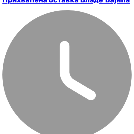
Прихваћена оставка Владе Ђајића