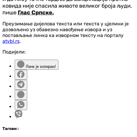
ковида није спасила животе великог броја људи,
пише
Глас Српске.
Преузимање дијелова текста или текста у цјелини је
дозвољено уз обавезно навођење извора и уз
постављање линка ка изворном тексту на порталу
atvbl.rs
.
Подијели:
Линк је копиран!
Таг
ови
: