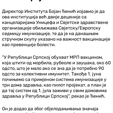
Директор Института Бојан Ђенић изјавио је да
ова институција већ двије деценије са
канцеларијама Уницефа и Свјетске здравствене
организације обиљежава Свјетску/Европску
седмицу имунизације, те да је на данашњем
стручном скупу указано на важност вакцинације
као превенције болести.
"У Републици Српској обухват МРП вакцином,
која штити од морбила, рубеоле и заушака, око 60
одсто, што је мало ако се зна да је потребно 90
одсто за колективни имунитет. Такође 1. јуна
почињемо са примјеном система имунизације у
три дома здравља, као пилот пројекат, а план је
да тај систем од 1. јула заживи у свим домовима
здравља у Републици Српској", рекао је Ђенић.
Он је додао да због објелодањивања значаја