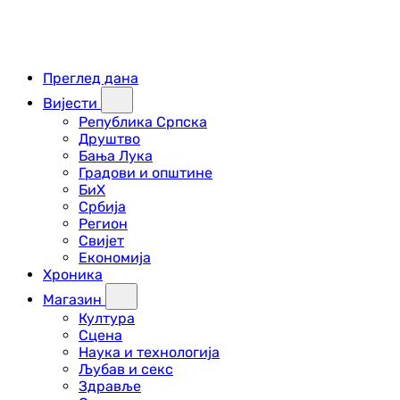
Преглед дана
Вијести
Република Српска
Друштво
Бања Лука
Градови и општине
БиХ
Србија
Регион
Свијет
Економија
Хроника
Магазин
Култура
Сцена
Наука и технологија
Љубав и секс
Здравље