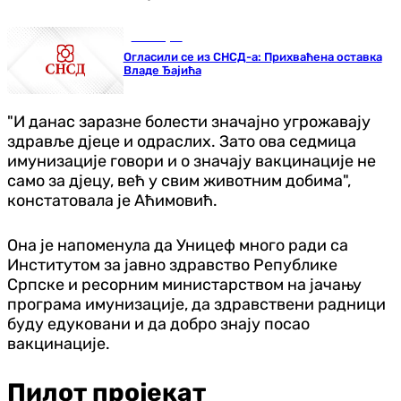
Бања Лука
Огласили се из СНСД-а: Прихваћена оставка
Владе Ђајића
"И данас заразне болести значајно угрожавају
здравље дјеце и одраслих. Зато ова седмица
имунизације говори и о значају вакцинације не
само за дјецу, већ у свим животним добима",
констатовала је Аћимовић.
Она је напоменула да Уницеф много ради са
Институтом за јавно здравство Републике
Српске и ресорним министарством на јачању
програма имунизације, да здравствени радници
буду едуковани и да добро знају посао
вакцинације.
Пилот пројекат