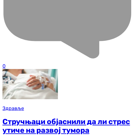
0
Здравље
Стручњаци објаснили да ли стрес
утиче на развој тумора