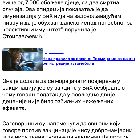
више од 7.000 обољеле дјеце, са два смртна
случаја. Ова епидемија показатељ је да
имунизација у БиХ није на задовољавајућем
нивоу и да је обухват далеко испод потребног за
колективни имунитет", поручила је
Стоисављевић.
Ауто-мото
Нова правила за возаче: Промијенио се начин
регистрације аутомобила
Она је додала да се мора јачати повјерење у
вакцинацију јер су вакцине у БиХ безбједне о
чему говори податак да у посљедње двије
деценије није било озбиљних нежељених
ефеката.
Саговорници су напоменули да сви они који
говоре против вакцинације нису добронамјерни
и да нису тачне тврдње да вакцинација против