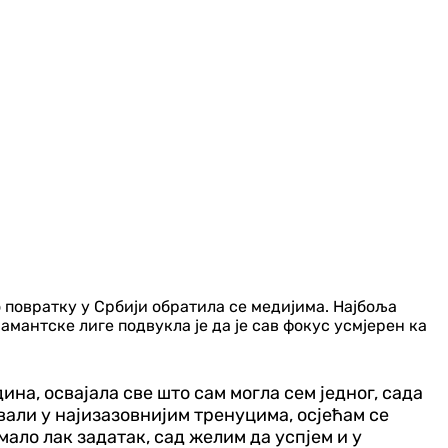
 повратку у Србији обратила се медијима. Најбоља
мантске лиге подвукла је да је сав фокус усмјерен ка
ина, освајала све што сам могла сем једног, сада
вали у најизазовнијим тренуцима, осјећам се
мало лак задатак, сад желим да успјем и у