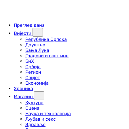
Преглед дана
Вијести
Република Српска
Друштво
Бања Лука
Градови и општине
БиХ
Србија
Регион
Свијет
Економија
Хроника
Магазин
Култура
Сцена
Наука и технологија
Љубав и секс
Здравље