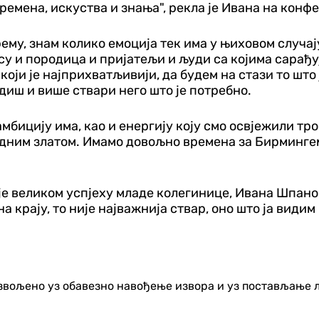
емена, искуства и знања", рекла је Ивана на конфе
му, знам колико емоција тек има у њиховом случају.
 су и породица и пријатељи и људи са којима сарађу
који је најприхватљивији, да будем на стази то што 
диш и више ствари него што је потребно.
амбицију има, као и енергију коју смо освјежили тр
едним златом. Имамо довољно времена за Бирмингем
ује великом успјеху младе колегинице, Ивана Шпано
а крају, то није најважнија ствар, оно што ја видим
озвољено уз обавезно навођење извора и уз постављање 