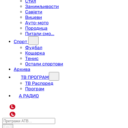
Стил
Занимљивости
Савјети
Вицеви
Ауто-мото
Породица
Питали смо...
Спорт
Фудбал
Кошарка
Тенис
Остали спортови
Архива
ТВ ПРОГРАМ
ТВ Распоред
Програм
А РАДИО
L