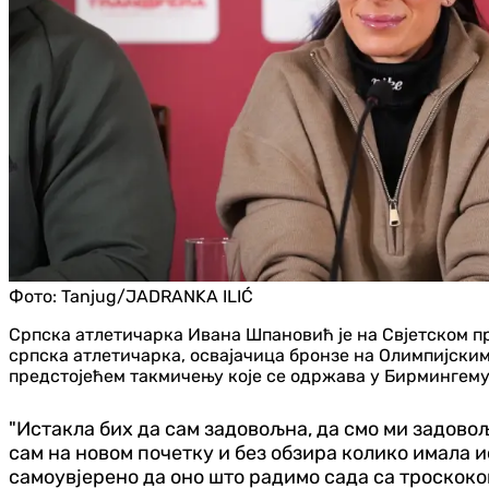
Фото:
Tanjug/JADRANKA ILIĆ
Српска атлетичарка Ивана Шпановић је на Свјетском прв
српска атлетичарка, освајачица бронзе на Олимпијским 
предстојећем такмичењу које се одржава у Бирмингему о
"Истакла бих да сам задовољна, да смо ми задовољн
сам на новом почетку и без обзира колико имала и
самоувјерено да оно што радимо сада са троскоком,