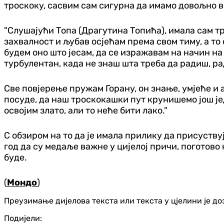
троскоку, сасвим сам сигурна да имамо довољно вр
"Слушајући Топа (Драгутина Топића), имала сам тре
захвалност и љубав осјећам према свом тиму, а то
будем оно што јесам, да се изражавам на начин на 
турбулентан, када не знаш шта треба да радиш, ра
Све повјерење пружам Горану, он знање, умјеће и 
посуде, да наш троскокашки пут крунишемо још ј
освојим злато, али то неће бити лако."
С обзиром на то да је имала прилику да присуств
год да су медаље важне у цијелој причи, поготово н
буде.
(
Мондо
)
Преузимање дијелова текста или текста у цјелини је д
Подијели: