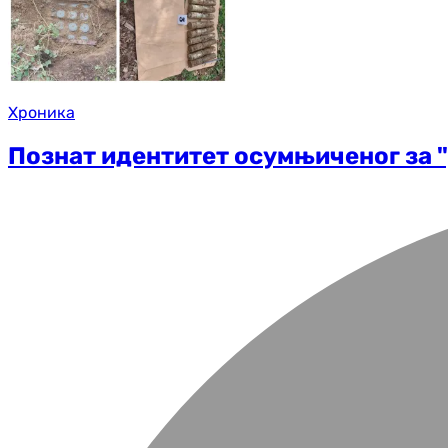
Хроника
Познат идентитет осумњиченог за "