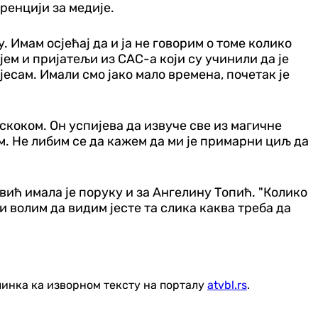
ренцији за медије.
 Имам осјећај да и ја не говорим о томе колико
јем и пријатељи из САС-а који су учинили да је
јесам. Имали смо јако мало времена, почетак је
оскоком. Он успијева да извуче све из магичне
. Не либим се да кажем да ми је примарни циљ да
вић имала је поруку и за Ангелину Топић. "Колико
 и волим да видим јесте та слика каква треба да
линка ка изворном тексту на порталу
atvbl.rs
.