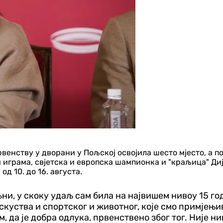
енству у дворани у Пољској освојила шесто мјесто, а по
играма, свјетска и европска шампионка и "краљица" Дија
д 10. до 16. августа.
и, у скоку удаљ сам била на највишем нивоу 15 год
скуства и спортског и животног, које смо примјењи
 да је добра одлука, првенствено због тог. Није ни