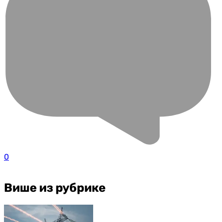
0
Више из рубрике