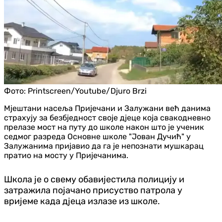
Фото:
Printscreen/Youtube/Djuro Brzi
Мјештани насеља Пријечани и Залужани већ данима
страхују за безбједност своје дјеце која свакодневно
прелазе мост на путу до школе након што је ученик
седмог разреда Основне школе "Јован Дучић" у
Залужанима пријавио да га је непознати мушкарац
пратио на мосту у Пријечанима.
Школа је о свему обавијестила полицију и
затражила појачано присуство патрола у
вријеме када дјеца излазе из школе.