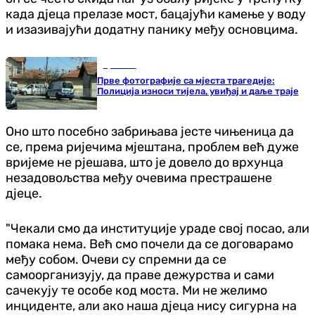
када дјеца прелазе мост, бацајући камење у воду
и изазивајући додатну панику међу основцима.
Хроника
Прве фотографије са мјеста трагедије:
Полиција износи тијела, увиђај и даље траје
Оно што посебно забрињава јесте чињеница да
се, према ријечима мјештана, проблем већ дуже
вријеме не рјешава, што је довело до врхунца
незадовољства међу очевима престрашене
дјеце.
"Чекали смо да институције ураде свој посао, али
помака нема. Већ смо почели да се договарамо
међу собом. Очеви су спремни да се
самоорганизују, да праве дежурства и сами
сачекују те особе код моста. Ми не желимо
инциденте, али ако наша дјеца нису сигурна на