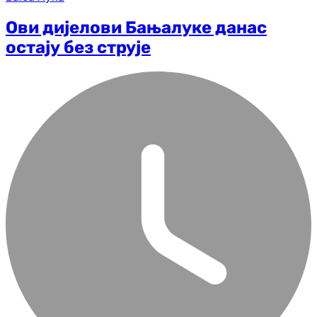
Ови дијелови Бањалуке данас
остају без струје