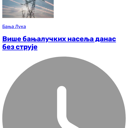
Бања Лука
Више бањалучких насеља данас
без струје