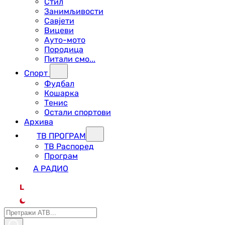
Стил
Занимљивости
Савјети
Вицеви
Ауто-мото
Породица
Питали смо...
Спорт
Фудбал
Кошарка
Тенис
Остали спортови
Архива
ТВ ПРОГРАМ
ТВ Распоред
Програм
А РАДИО
L