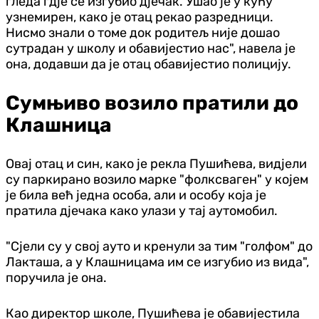
гледа гдје се изгубио дјечак. Ушао је у кућу
узнемирен, како је отац рекао разредници.
Нисмо знали о томе док родитељ није дошао
сутрадан у школу и обавијестио нас", навела је
она, додавши да је отац обавијестио полицију.
Сумњиво возило пратили до
Клашница
Овај отац и син, како је рекла Пушићева, видјели
су паркирано возило марке "фолксваген" у којем
је била већ једна особа, али и особу која је
пратила дјечака како улази у тај аутомобил.
"Сјели су у свој ауто и кренули за тим "голфом" до
Лакташа, а у Клашницама им се изгубио из вида",
поручила је она.
Као директор школе, Пушићева је обавијестила