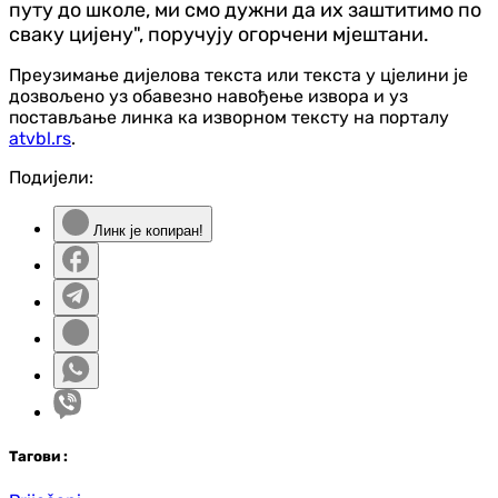
путу до школе, ми смо дужни да их заштитимо по
сваку цијену", поручују огорчени мјештани.
Преузимање дијелова текста или текста у цјелини је
дозвољено уз обавезно навођење извора и уз
постављање линка ка изворном тексту на порталу
atvbl.rs
.
Подијели:
Линк је копиран!
Таг
ови
: