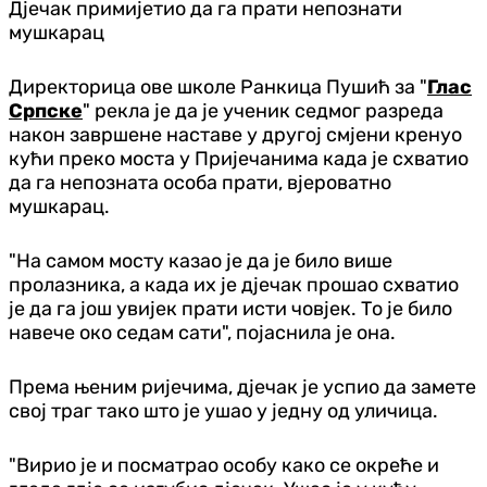
Дјечак примијетио да га прати непознати
мушкарац
Директорица ове школе Ранкица Пушић за "
Глас
Српске
" рекла је да је ученик седмог разреда
након завршене наставе у другој смјени кренуо
кући преко моста у Пријечанима када је схватио
да га непозната особа прати, вјероватно
мушкарац.
"На самом мосту казао је да је било више
пролазника, а када их је дјечак прошао схватио
је да га још увијек прати исти човјек. То је било
навече око седам сати", појаснила је она.
Према њеним ријечима, дјечак је успио да замете
свој траг тако што је ушао у једну од уличица.
"Вирио је и посматрао особу како се окреће и