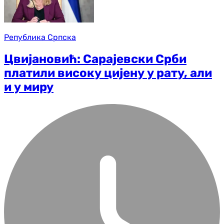
Република Српска
Цвијановић: Сарајевски Срби
платили високу цијену у рату, али
и у миру