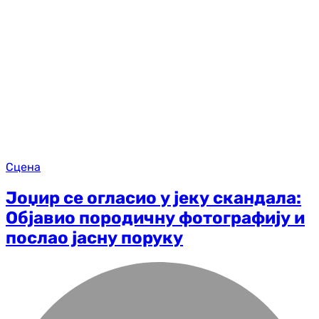
Сцена
Јоџир се огласио у јеку скандала:
Објавио породичну фотографију и
послао јасну поруку