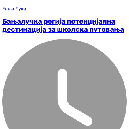
Бања Лука
Бањалучка регија потенцијална
дестинација за школска путовања