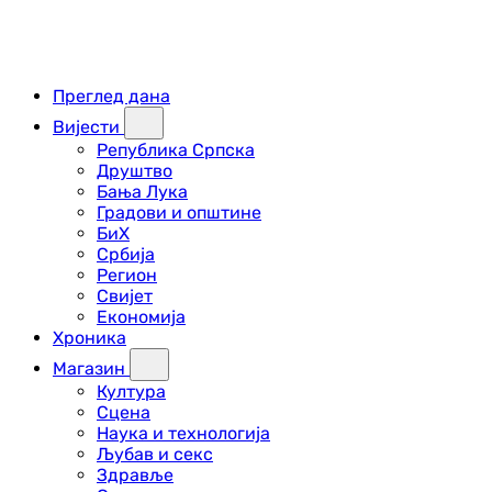
Преглед дана
Вијести
Република Српска
Друштво
Бања Лука
Градови и општине
БиХ
Србија
Регион
Свијет
Економија
Хроника
Магазин
Култура
Сцена
Наука и технологија
Љубав и секс
Здравље