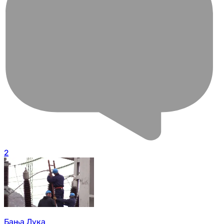
2
Бања Лука