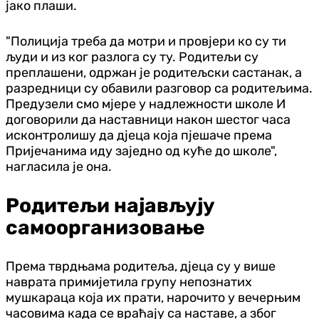
јако плаши.
"Полиција треба да мотри и провјери ко су ти
људи и из ког разлога су ту. Родитељи су
преплашени, одржан је родитељски састанак, а
разредници су обавили разговор са родитељима.
Предузели смо мјере у надлежности школе И
договорили да наставници након шестог часа
исконтролишу да дјеца која пјешаче према
Пријечанима иду заједно од куће до школе",
нагласила је она.
Родитељи најављују
самоорганизовање
Према тврдњама родитеља, дјеца су у више
наврата примијетила групу непознатих
мушкараца која их прати, нарочито у вечерњим
часовима када се враћају са наставе, а због