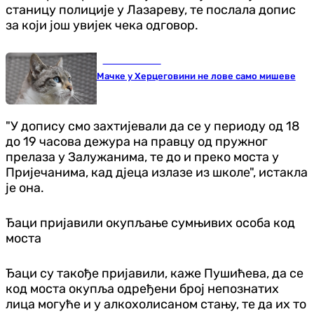
станицу полиције у Лазареву, те послала допис
за који још увијек чека одговор.
Занимљивости
Мачке у Херцеговини не лове само мишеве
"У допису смо захтијевали да се у периоду од 18
до 19 часова дежура на правцу од пружног
прелаза у Залужанима, те до и преко моста у
Пријечанима, кад дјеца излазе из школе", истакла
је она.
Ђаци пријавили окупљање сумњивих особа код
моста
Ђаци су такође пријавили, каже Пушићева, да се
код моста окупља одређени број непознатих
лица могуће и у алкохолисаном стању, те да их то