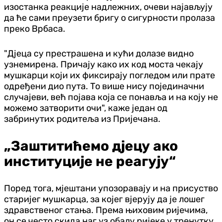
изостанка реакције надлежних, очеви најављују
да ће сами преузети бригу о сигурности пролаза
преко Врбаса.
"Дјеца су престрашена и кући долазе видно
узнемирена. Причају како их код моста чекају
мушкарци који их фиксирају погледом или прате
одређени дио пута. То више нису појединачни
случајеви, већ појава која се понавља и на коју не
можемо затворити очи", каже један од
забринутих родитеља из Пријечана.
„Заштитићемо дјецу ако
институције не реагују“
Поред тога, мјештани упозоравају и на присуство
старијег мушкарца, за којег вјерују да је лошег
здравственог стања. Према њиховим ријечима,
он се често скида наг уз обалу ријеке у тренутку