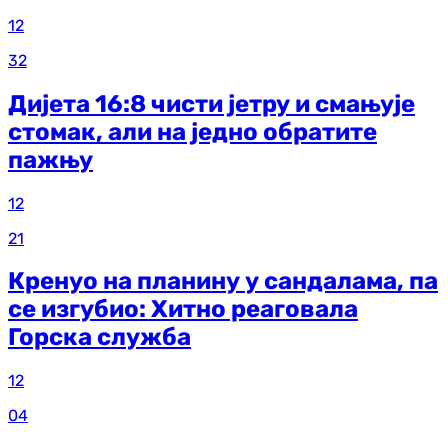
12
32
Дијета 16:8 чисти јетру и смањује
стомак, али на једно обратите
пажњу
12
21
Кренуо на планину у сандалама, па
се изгубио: Хитно реаговала
Горска служба
12
04