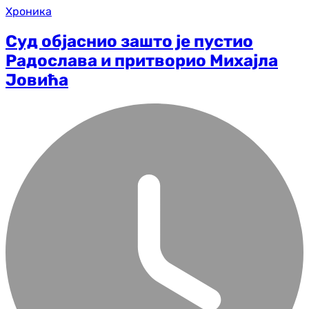
Хроника
Суд објаснио зашто је пустио
Радослава и притворио Михајла
Јовића