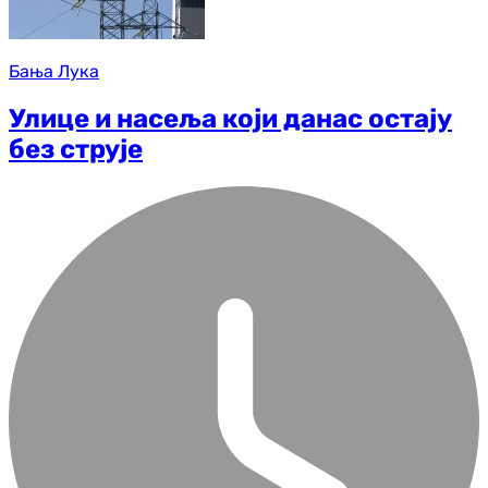
Бања Лука
Улице и насеља који данас остају
без струје