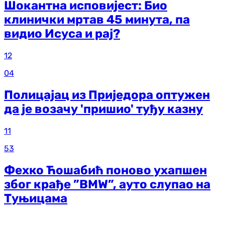
Шокантна исповијест: Био
клинички мртав 45 минута, па
видио Исуса и рај?
12
04
Полицајац из Приједора оптужен
да је возачу 'пришио' туђу казну
11
53
Фехко Ћошабић поново ухапшен
због крађе ”BMW”, ауто слупао на
Туњицама