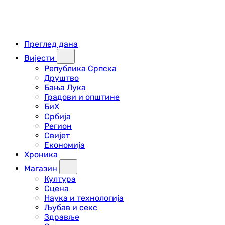
Преглед дана
Вијести
Република Српска
Друштво
Бања Лука
Градови и општине
БиХ
Србија
Регион
Свијет
Економија
Хроника
Магазин
Култура
Сцена
Наука и технологија
Љубав и секс
Здравље