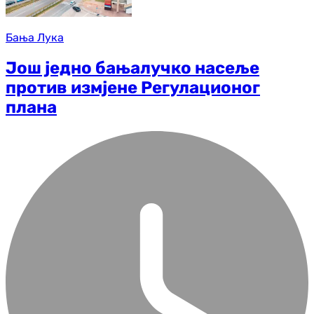
Бања Лука
Још једно бањалучко насеље
против измјене Регулационог
плана