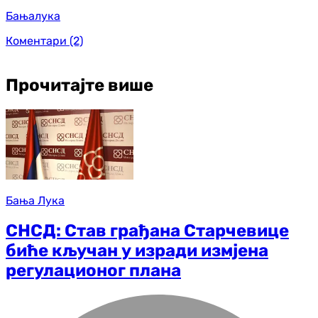
Бањалука
Коментари
(2)
Прочитајте више
Бања Лука
СНСД: Став грађана Старчевице
биће кључан у изради измјена
регулационог плана