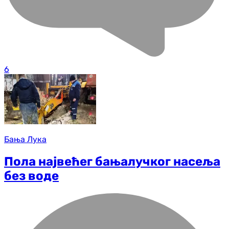
6
Бања Лука
Пола највећег бањалучког насеља
без воде