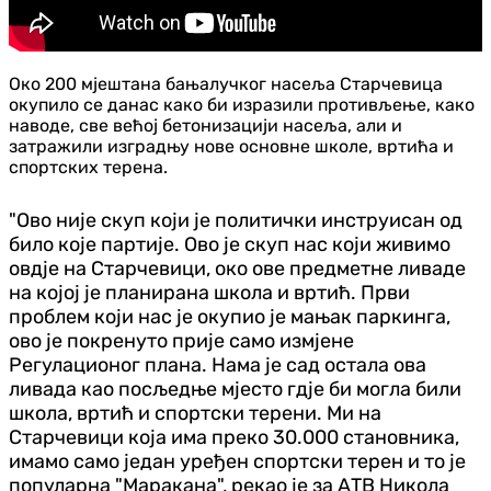
Око 200 мјештана бањалучког насеља Старчевица
окупило се данас како би изразили противљење, како
наводе, све већој бетонизацији насеља, али и
затражили изградњу нове основне школе, вртића и
спортских терена.
"Ово није скуп који је политички инструисан од
било које партије. Ово је скуп нас који живимо
овдје на Старчевици, око ове предметне ливаде
на којој је планирана школа и вртић. Први
проблем који нас је окупио је мањак паркинга,
ово је покренуто прије само измјене
Регулационог плана. Нама је сад остала ова
ливада као посљедње мјесто гдје би могла били
школа, вртић и спортски терени. Ми на
Старчевици која има преко 30.000 становника,
имамо само један уређен спортски терен и то је
популарна "Маракана", рекао је за АТВ Никола