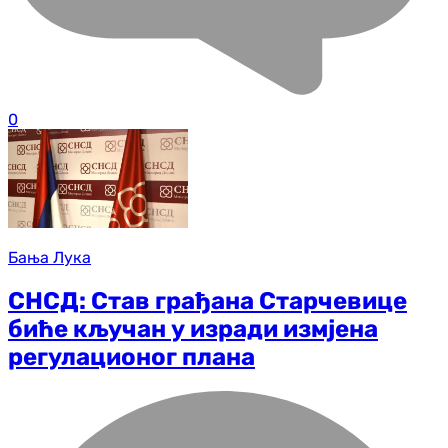
0
Бања Лука
СНСД: Став грађана Старчевице
биће кључан у изради измјена
регулационог плана