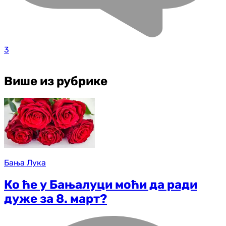
3
Више из рубрике
Бања Лука
Ко ће у Бањалуци моћи да ради
дуже за 8. март?