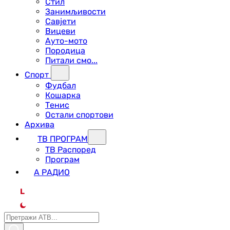
Стил
Занимљивости
Савјети
Вицеви
Ауто-мото
Породица
Питали смо...
Спорт
Фудбал
Кошарка
Тенис
Остали спортови
Архива
ТВ ПРОГРАМ
ТВ Распоред
Програм
А РАДИО
L