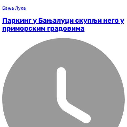
Бања Лука
Паркинг у Бањалуци скупљи него у
приморским градовима