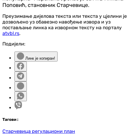
Поповић, становник Старчевице.
Преузимање дијелова текста или текста у цјелини је
дозвољено уз обавезно навођење извора и уз
постављање линка ка изворном тексту на порталу
atvbl.rs
.
Подијели:
Линк је копиран!
Таг
ови
:
Старчевица регулациони план