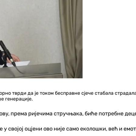
о тврди да је током бесправне сјече стабала страдала 
е генерације.
ову, према ријечима стручњака, биће потребне дец
 у својој оцјени ово није само еколошки, већ и емо