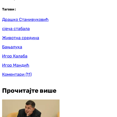
Таг
ови
:
Драшко Станивуковић
сјеча стабала
Животна средина
Бањалука
Игор Калаба
Игор Мандић
Коментари
(11)
Прочитајте више