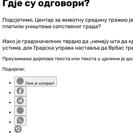
Гдје су одговори?
Подсјетимо, Центар за животну средину тражио је
платили уништење сопственог града?
Иако је градоначелник тврдио да „немају шта да к
устима, док Градска управа наставља да Врбас тре
Преузимање дијелова текста или текста у цјелини је д
Подијели:
Линк је копиран!