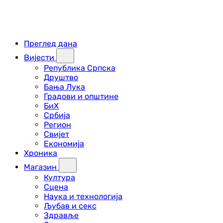
Преглед дана
Вијести
Република Српска
Друштво
Бања Лука
Градови и општине
БиХ
Србија
Регион
Свијет
Економија
Хроника
Магазин
Култура
Сцена
Наука и технологија
Љубав и секс
Здравље