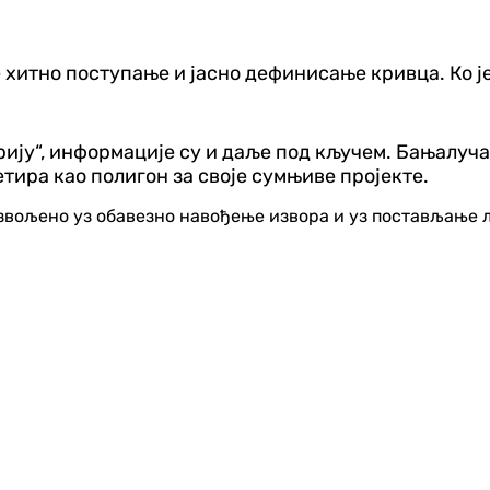
 хитно поступање и јасно дефинисање кривца. Ко је
рију“, информације су и даље под кључем. Бањалуча
тира као полигон за своје сумњиве пројекте.
озвољено уз обавезно навођење извора и уз постављање 