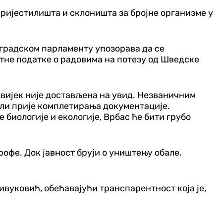
 мријестилишта и склоништа за бројне организме у
у градском парламенту упозорава да се
нтне податке о радовима на потезу од Шведске
увијек није достављена на увид. Незваничним
чели прије комплетирања документације.
биологије и екологије, Врбас ће бити грубо
фе. Док јавност бруји о уништењу обале,
анивуковић, обећавајући транспарентност која је,