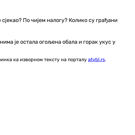
 сјекао? По чијем налогу? Колико су грађани
нима је остала огољена обала и горак укус у
линка ка изворном тексту на порталу
atvbl.rs
.