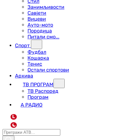
Стил
Занимљивости
Савјети
Вицеви
Ауто-мото
Породица
Питали смо...
Спорт
Фудбал
Кошарка
Тенис
Остали спортови
Архива
ТВ ПРОГРАМ
ТВ Распоред
Програм
А РАДИО
L