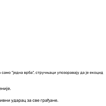
само "једна врба", стручњаци упозоравају да је екоцид
еније.
тивни ударац за све грађане.