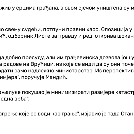
е жив у срцима грађана, а овом сјечом уништена су
 по свему судећи, потпуни правни хаос. Опозиција 
дић, одборник Листе за правду и ред, открива шока
да добио пресуду, али им грађевинска дозвола још 
а радове на Врућици, из које се види да су они по
здати само надлежно министарство. Из перспективе 
римјера", поручује Мандић.
њалуке покушао је минимизирати размјере катастро
једна врба".
багрење које се води као грање", изјавио је тада Ст