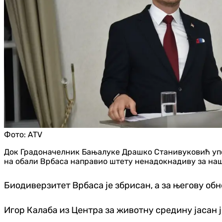
Фото:
ATV
Док Градоначелник Бањалуке Драшко Станивуковић упорн
на обали Врбаса направио штету ненадокнадиву за наш
Биодиверзитет Врбаса је збрисан, а за његову обн
Игор Калаба из Центра за животну средину јасан је