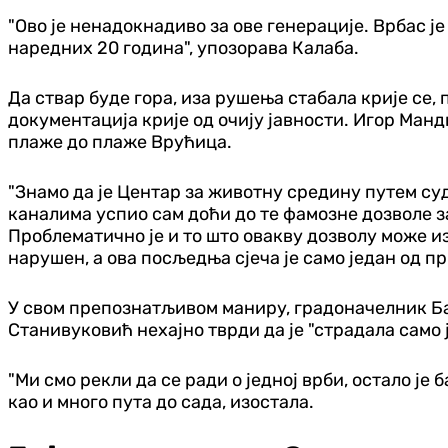
"Ово је ненадокнадиво за ове генерације. Врбас ј
наредних 20 година", упозорава Калаба.
Да ствар буде гора, иза рушења стабала крије се,
документација крије од очију јавности. Игор Ман
плаже до плаже Врућица.
"Знамо да је Центар за животну средину путем су
каналима успио сам доћи до те фамозне дозволе з
Проблематично је и то што овакву дозволу може и
нарушен, а ова посљедња сјеча је само један од п
У свом препознатљивом маниру, градоначелник Ба
Станивуковић нехајно тврди да је "страдала само 
"Ми смо рекли да се ради о једној врби, остало је 
као и много пута до сада, изостала.