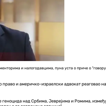
енторима и налогодавцима, пуна уста о приче о "говору
дно право и америчко-израелски адвокат реаговао 
тве геноцида над Србима, Јеврејима и Ромима, измеђ