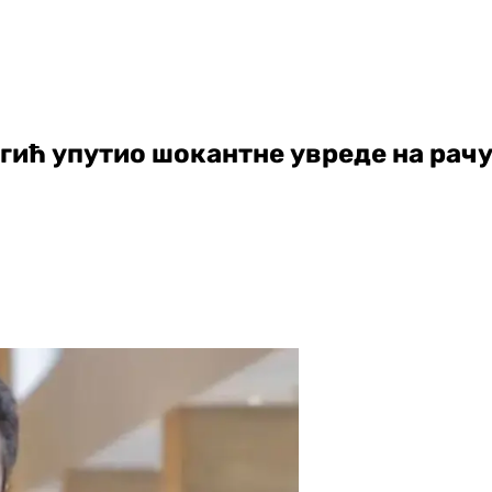
гић упутио шокантне увреде на рачу