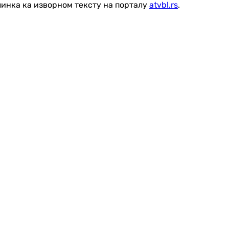
линка ка изворном тексту на порталу
atvbl.rs
.