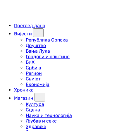
Преглед дана
Вијести
Република Српска
Друштво
Бања Лука
Градови и општине
БиХ
Србија
Регион
Свијет
Економија
Хроника
Магазин
Култура
Сцена
Наука и технологија
Љубав и секс
Здравље