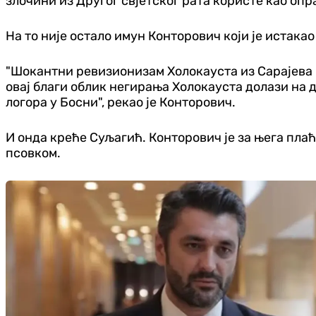
злочини из Другог свјетског рата користе као опр
На то није остало имун Конторович који је истака
"Шокантни ревизионизам Холокауста из Сарајева –
овај благи облик негирања Холокауста долази на д
логора у Босни", рекао је Конторович.
И онда креће Суљагић. Конторович је за њега плаће
псовком.