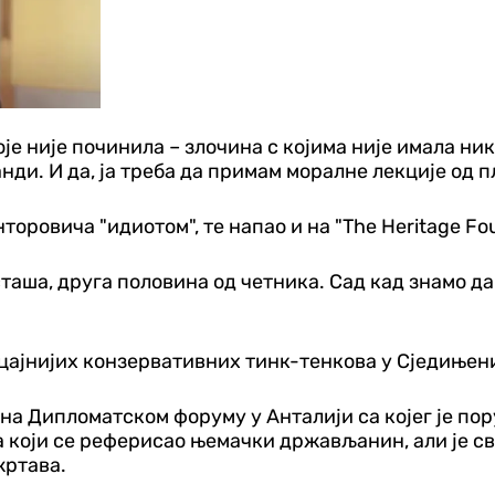
оје није починила – злочина с којима није имала ни
ди. И да, ја треба да примам моралне лекције од пл
торовича "идиотом", те напао и на "The Heritage Fou
сташа, друга половина од четника. Сад кад знамо да
јутицајнијих конзервативних тинк-тенкова у Сједињ
на Дипломатском форуму у Анталији са којег је пор
а који се реферисао њемачки држављанин, али је св
жртава.