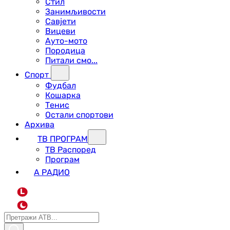
Стил
Занимљивости
Савјети
Вицеви
Ауто-мото
Породица
Питали смо...
Спорт
Фудбал
Кошарка
Тенис
Остали спортови
Архива
ТВ ПРОГРАМ
ТВ Распоред
Програм
А РАДИО
L