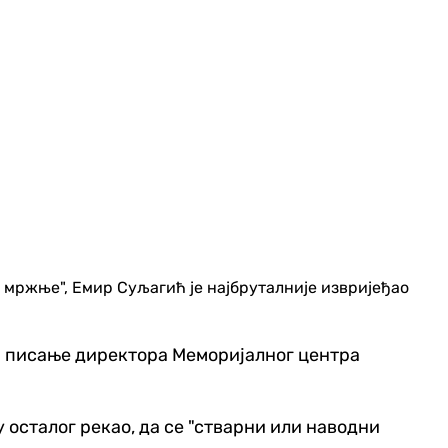
 мржње", Емир Суљагић је најбруталније извријеђао
на писање директора Меморијалног центра
у осталог рекао, да се "стварни или наводни