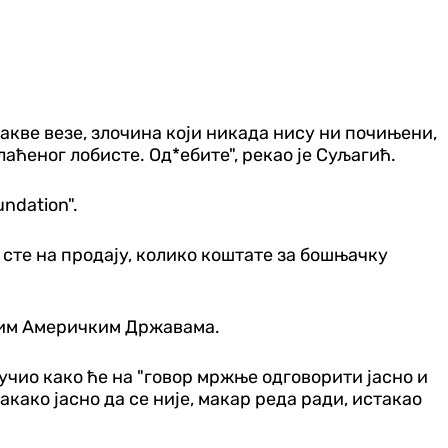
какве везе, злочина који никада нису ни почињени,
аћеног лобисте. Од*ебите", рекао је Суљагић.
ndation".
 сте на продају, колико коштате за бошњачку
еним Америчким Државама.
учио како ће на "говор мржње одговорити јасно и
акако јасно да се није, макар реда ради, истакао