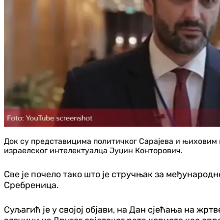
Док су представицима политичког Сарајева и њиховим м
израелског интелектуалца Јуџин Конторович.
Све је почело тако што је стручњак за међунаро
Сребреница.
Суљагић је у својој објави, на Дан сјећања на жр