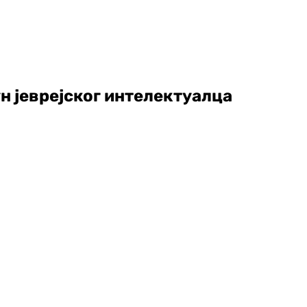
н јеврејског интелектуалца