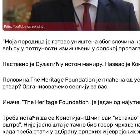
"Моја породица је готово уништена због злочина к
већ су у потпуности измишљени у српској пропаган
Наставио је Суљагић у истом маниру. Назвао је Кон
Половина The Heritage Foundation је плаћена од у
ствар? Организоваћемо сергију за вас.
Иначе, "The Heritage Foundation" је један од на
Треба истаћи да се Кристијан Шмит сам "истакао" 
оштро". Није јасно шта је тачно био говор мржње н
када треба стати у одбрану српских и јеврејских 