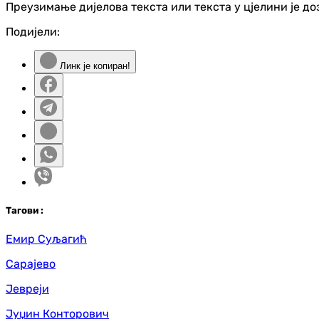
Преузимање дијелова текста или текста у цјелини је д
Подијели:
Линк је копиран!
Таг
ови
:
Емир Суљагић
Сарајево
Јевреји
Јуџин Конторович