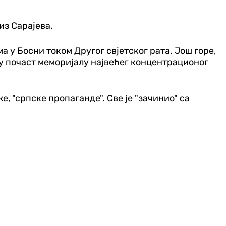
из Сарајева.
 у Босни током Другог свјетског рата. Још горе,
ају почаст меморијалу највећег концентрационог
е, "српске пропаганде". Све је "зачинио" са