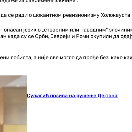
авдање за савремене злочине".
о да се ради о шокантном ревизионизму Холокауста 
 опасан језик о „стварним или наводним“ злочинима
ан када су се Срби, Јевреји и Роми окупили да од
ни лобиста, а није све могло да прође без, како каж
БиХ
Суљагић позива на рушење Дејтона