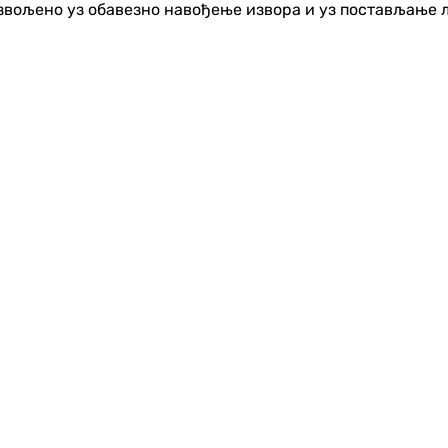
озвољено уз обавезно навођење извора и уз постављање 