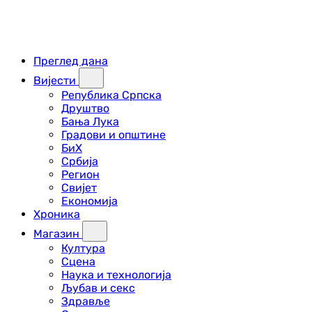
Преглед дана
Вијести
Република Српска
Друштво
Бања Лука
Градови и општине
БиХ
Србија
Регион
Свијет
Економија
Хроника
Магазин
Култура
Сцена
Наука и технологија
Љубав и секс
Здравље