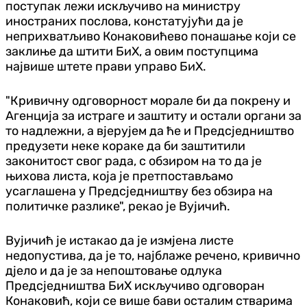
поступак лежи искључиво на министру
иностраних послова, констатујући да је
неприхватљиво Конаковићево понашање који се
заклиње да штити БиХ, а овим поступцима
највише штете прави управо БиХ.
"Кривичну одговорност морале би да покрену и
Агенција за истраге и заштиту и остали органи за
то надлежни, а вјерујем да ће и Предсједништво
предузети неке кораке да би заштитили
законитост свог рада, с обзиром на то да је
њихова листа, која је претпостављамо
усаглашена у Предсједништву без обзира на
политичке разлике", рекао је Вујичић.
Вујичић је истакао да је измјена листе
недопустива, да је то, најблаже речено, кривично
дјело и да је за непоштовање одлука
Предсједништва БиХ искључиво одговоран
Конаковић, који се више бави осталим стварима