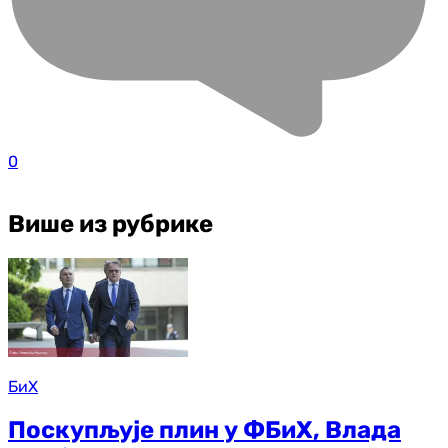
0
Више из рубрике
БиХ
Поскупљује плин у ФБиХ, Влада