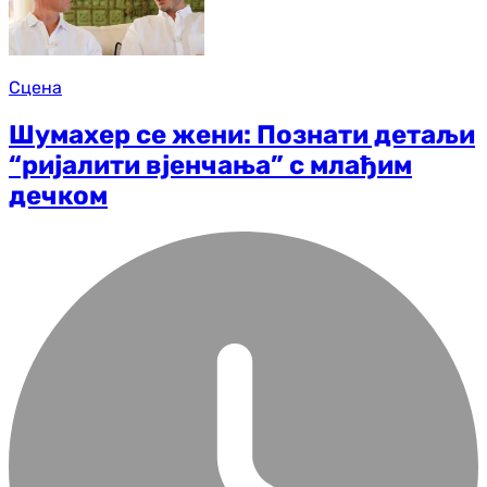
Сцена
Шумахер се жени: Познати детаљи
“ријалити вјенчања” с млађим
дечком