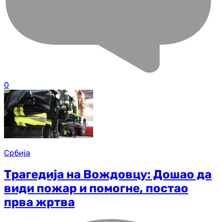
0
Србија
Трагедија на Вождовцу: Дошао да
види пожар и помогне, постао
прва жртва