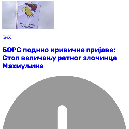
БиХ
БОРС поднио кривичне пријаве:
Стоп величању ратног злочинца
Махмуљина