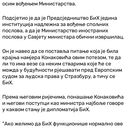
осим вођењем Министарства.
Подсјетио је да је Предсједништво БиХ једина
институција надлежна за вођење спољних
послова, а да је Министарство иностраних
послова у Савјету министара обични извршилац.
Он је навео да се поставља питање која је била
крајња намјера Конаковића овим потезом, те да
ли то има везе са неким стварима које ће се
можда у будућности рјешавати пред Европским
судом за људска права у Стразбуру, а тичу се
БиХ.
Према његовим ријечима, понашање Конаковића
и његови поступци као министра најбоље говоре
у каквом стању је дипломатија БиХ.
"Ако желимо да БиХ функционише нормално ове