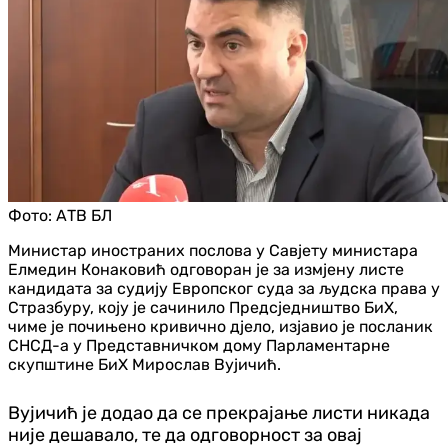
Фото:
АТВ БЛ
Министар иностраних послова у Савјету министара
Елмедин Конаковић одговоран је за измјену листе
кандидата за судију Европског суда за људска права у
Стразбуру, коју је сачинило Предсједништво БиХ,
чиме је почињено кривично дјело, изјавио је посланик
СНСД-а у Представничком дому Парламентарне
скупштине БиХ Мирослав Вујичић.
Вујичић је додао да се прекрајање листи никада
није дешавало, те да одговорност за овај