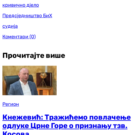
кривично дјело
Предсједништво БиХ
судија
Коментари
(0)
Прочитајте више
Регион
Кнежевић: Тражићемо повлачење
одлуке Црне Горе о признању тзв.
Косова