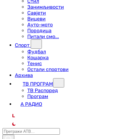
Стил
Занимљивости
Савјети
Вицеви
Ауто-мото
Породица
Питали смо...
Спорт
Фудбал
Кошарка
Тенис
Остали спортови
Архива
ТВ ПРОГРАМ
ТВ Распоред
Програм
А РАДИО
L