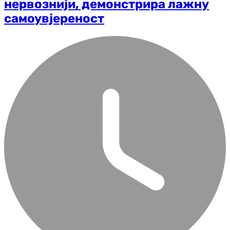
нервознији, демонстрира лажну
самоувјереност