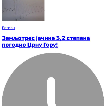
Регион
Земљотрес јачине 3,2 степена
погодио Црну Гору!