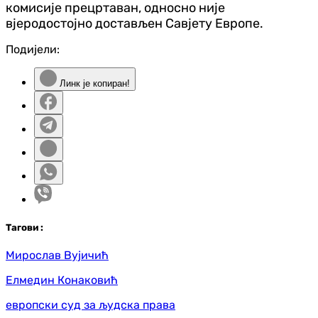
комисије прецртаван, односно није
вјеродостојно достављен Савјету Европе.
Подијели:
Линк је копиран!
Таг
ови
:
Мирослав Вујичић
Елмедин Конаковић
европски суд за људска права