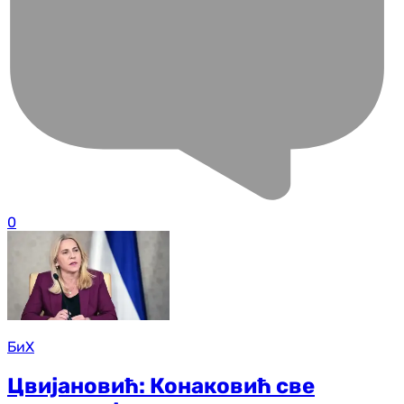
0
БиХ
Цвијановић: Конаковић све