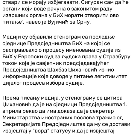
ствари се морају избјегавати. Сигуран сам да ће
органи који воде рачуна о законитом раду
извршних органа у БиХ морати отворити ово
питање", навео је Вујичић за Срну.
Медији су објавили стенограм са последње
сједнице Предсједништва БиХ на којој се
расправљало о процесу именовања судије из
БиХ у Европски суд за људска права у Стразбуру
током које је савјетник предсједавајућег
Предсједништва Шахбаз Џихановић изнио
информације које доводе у питање легитимитет
цијелог процеса избора судије.
Према писању медија, у стенограму се цитира
Џихановић да је на сједници Предсједништва 1.
априла рекао да има доказе да је секретар
Министарства иностраних послова тражио од
Секретаријата Предсједништва да му се достави
извјештај у "ворд" статусу и да је извјештај