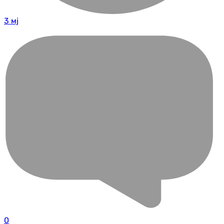
3 мј
0