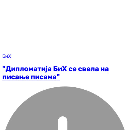
БиХ
"Дипломатија БиХ се свела на
писање писама"