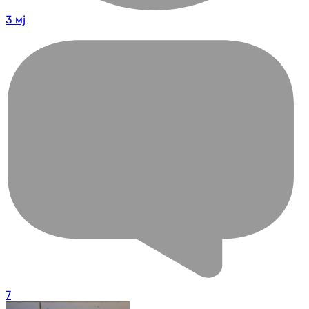
3 мј
7