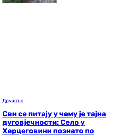
Друштво
Сви се питају у чему је тајна
дуговјечности: Село у
Херцеговини познато по