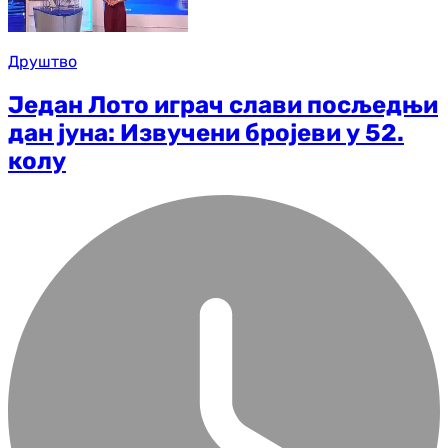
Друштво
Један Лото играч слави посљедњи
дан јуна: Извучени бројеви у 52.
колу