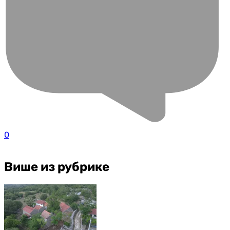
0
Више из рубрике