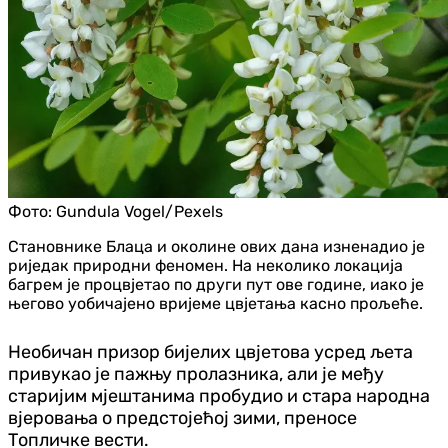
Фото:
Gundula Vogel/Pexels
Становнике Блаца и околине ових дана изненадио је
риједак природни феномен. На неколико локација
багрем је процвјетао по други пут ове године, иако је
његово уобичајено вријеме цвјетања касно прољеће.
Необичан призор бијелих цвјетова усред љета
привукао је пажњу пролазника, али је међу
старијим мјештанима пробудио и стара народна
вјеровања о предстојећој зими, преносе
Топличке вести.