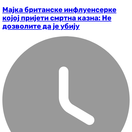
Мајка британске инфлуенсерке
којој пријети смртна казна: Не
дозволите да је убију