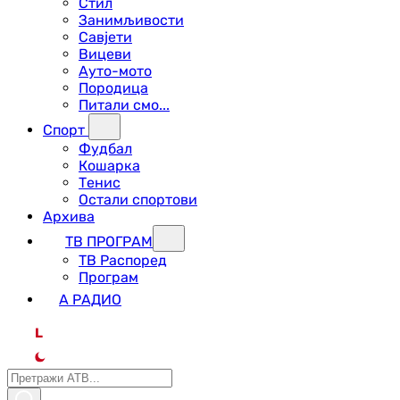
Стил
Занимљивости
Савјети
Вицеви
Ауто-мото
Породица
Питали смо...
Спорт
Фудбал
Кошарка
Тенис
Остали спортови
Архива
ТВ ПРОГРАМ
ТВ Распоред
Програм
А РАДИО
L