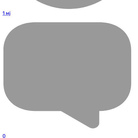
1 мј
0