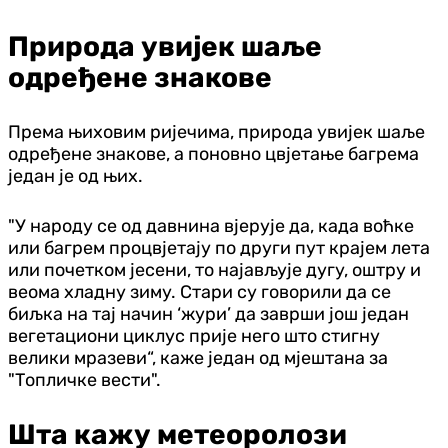
Природа увијек шаље
одређене знакове
Према њиховим ријечима, природа увијек шаље
одређене знакове, а поновно цвјетање багрема
један је од њих.
"У народу се од давнина вјерује да, када воћке
или багрем процвјетају по други пут крајем лета
или почетком јесени, то најављује дугу, оштру и
веома хладну зиму. Стари су говорили да се
биљка на тај начин ‘жури’ да заврши још један
вегетациони циклус прије него што стигну
велики мразеви“, каже један од мјештана за
"Топличке вести".
Шта кажу метеоролози