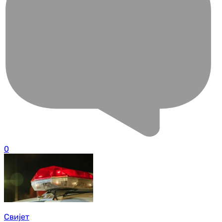
0
Свијет