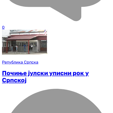
0
Република Српска
Почиње јулски уписни рок у
Српској