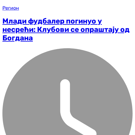
Регион
Млади фудбалер погинуо у
несрећи: Клубови се опраштају од
Богдана