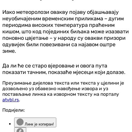
Иако метеоролози овакву појаву објашњавају
неуобичајеним временским приликама – дугим
периодима високих температура праћеним
кишом, што код појединих биљака може изазвати
поновно цвјетање – у народу су овакви призори
одувијек били повезивани са најавом оштре
зиме.
Да ли ће се старо вјеровање и овога пута
показати тачним, показаће мјесеци који долазе.
Преузимање дијелова текста или текста у цјелини је
дозвољено уз обавезно навођење извора и уз
постављање линка ка изворном тексту на порталу
atvbl.rs
.
Подијели:
Линк је копиран!