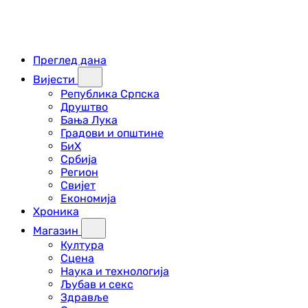
Преглед дана
Вијести
Република Српска
Друштво
Бања Лука
Градови и општине
БиХ
Србија
Регион
Свијет
Економија
Хроника
Магазин
Култура
Сцена
Наука и технологија
Љубав и секс
Здравље