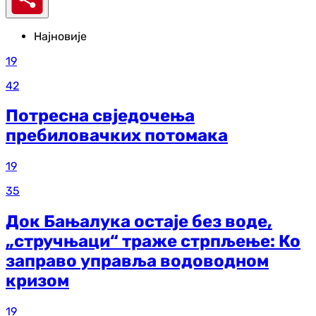
Најновије
19
42
Потресна свједочења
пребиловачких потомака
19
35
Док Бањалука остаје без воде,
„стручњаци“ траже стрпљење: Ко
заправо управља водоводном
кризом
19