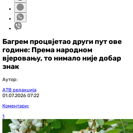
Багрем процвјетао други пут ове
године: Према народном
вјеровању, то нимало није добар
знак
Аутор:
АТВ редакција
01.07.2026
07:22
Коментари:
1