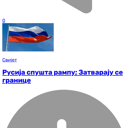
0
Свијет
Русија спушта рампу; Затварају се
границе