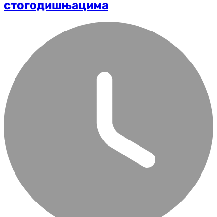
стогодишњацима