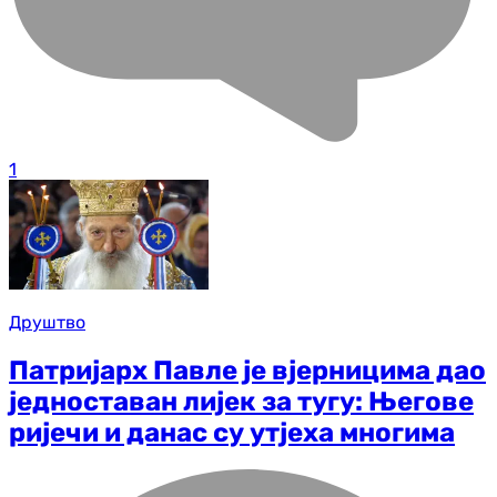
1
Друштво
Патријарх Павле је вјерницима дао
једноставан лијек за тугу: Његове
ријечи и данас су утјеха многима