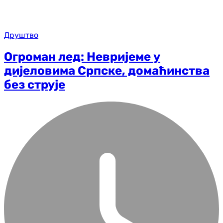
Друштво
Огроман лед: Невријеме у
дијеловима Српске, домаћинства
без струје