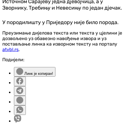
Источном Сарајеву једна дјевојчица, а у
Зворнику, Требињу и Невесињу по један дјечак.
У породилишту у Приједору није било порода.
Преузимање дијелова текста или текста у цјелини је
дозвољено уз обавезно навођење извора и уз
постављање линка ка изворном тексту на порталу
atvbl.rs
.
Подијели:
Линк је копиран!