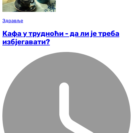
Здравље
Кафа у трудноћи - да ли је треба
избјегавати?