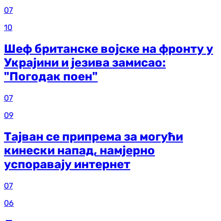
07
10
Шеф британске војске на фронту у
Украјини и језива замисао:
"Погодак поен"
07
09
Тајван се припрема за могући
кинески напад, намјерно
успоравају интернет
07
06