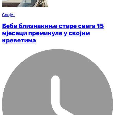
Свијет
Бебе близнакиње старе свега 15
мјесеци преминуле у својим
креветима