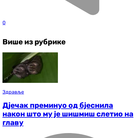
0
Више из рубрике
Здравље
Дјечак преминуо од бјеснила
након што му је шишмиш слетио на
главу