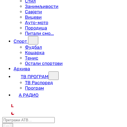
Стил
Занимљивости
Савјети
Вицеви
Ауто-мото
Породица
Питали смо...
Спорт
Фудбал
Кошарка
Тенис
Остали спортови
Архива
ТВ ПРОГРАМ
ТВ Распоред
Програм
А РАДИО
L