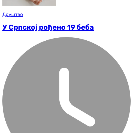
Друштво
У Српској рођено 19 беба