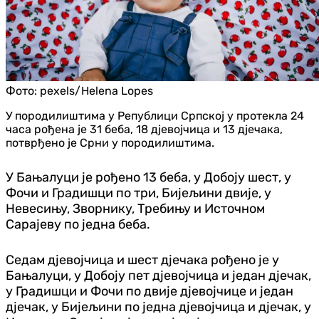
Фото:
pexels/Helena Lopes
У породилиштима у Републици Српској у протекла 24
часа рођена је 31 беба, 18 дјевојчица и 13 дјечака,
потврђено је Срни у породилиштима.
У Бањалуци је рођено 13 беба, у Добоју шест, у
Фочи и Градишци по три, Бијељини двије, у
Невесињу, Зворнику, Требињу и Источном
Сарајеву по једна беба.
Седам дјевојчица и шест дјечака рођено је у
Бањалуци, у Добоју пет дјевојчица и један дјечак,
у Градишци и Фочи по двије дјевојчице и један
дјечак, у Бијељини по једна дјевојчица и дјечак, у