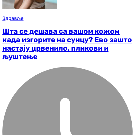
Здравље
Шта се дешава са вашом кожом
када изгорите на сунцу? Ево зашто
настају црвенило, пликови и
љуштење