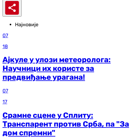
Најновије
07
18
Ајкуле у улози метеоролога:
Научници их користе за
предвиђање урагана!
07
17
Срамне сцене у Сплиту:
Транспарент против Срба, па "За
дом спремни"