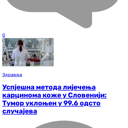
0
Здравље
Успјешна метода лијечења
карцинома коже у Словенији:
Тумор уклоњен у 99.6 одсто
случајева