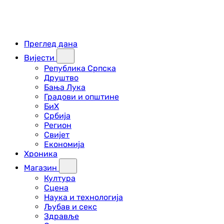
Преглед дана
Вијести
Република Српска
Друштво
Бања Лука
Градови и општине
БиХ
Србија
Регион
Свијет
Економија
Хроника
Магазин
Култура
Сцена
Наука и технологија
Љубав и секс
Здравље