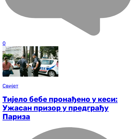
0
Свијет
Тијело бебе пронађено у кеси:
Ужасан призор у предграђу
Париза