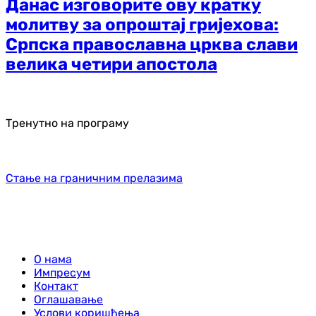
Данас изговорите ову кратку
молитву за опроштај гријехова:
Српска православна црква слави
велика четири апостола
Тренутно на програму
Стање на граничним прелазима
О нама
Импресум
Контакт
Оглашавање
Услови коришћења