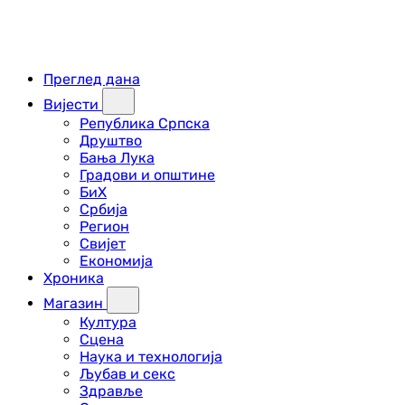
Преглед дана
Вијести
Република Српска
Друштво
Бања Лука
Градови и општине
БиХ
Србија
Регион
Свијет
Економија
Хроника
Магазин
Култура
Сцена
Наука и технологија
Љубав и секс
Здравље