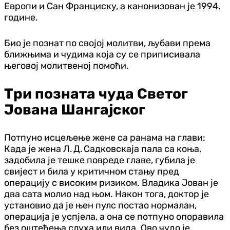
Европи и Сан Франциску, а канонизован је 1994.
године.
Био је познат по својој молитви, љубави према
ближњима и чудима која су се приписивала
његовој молитвеној помоћи.
Три позната чуда Светог
Јована Шангајског
Потпуно исцељење жене са ранама на глави:
Када је жена Л. Д. Садковскаја пала са коња,
задобила је тешке повреде главе, губила је
свијест и била у критичном стању пред
операцију с високим ризиком. Владика Јован је
два сата молио над њом. Након тога, доктор је
установио да је њен пулс постао нормалан,
операција је успјела, а она се потпуно опоравила
без оштећења слуха или вида. Ово чудо је