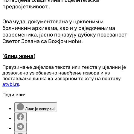
потврђена Владикина исцелитељска
предосјетљивост .
Ова чуда, документована у црквеним и
болничким архивама, као и у свједочењима
савременика, јасно показују дубоку повезаност
Светог Јована са Божјом моћи.
(
блиц жена
)
Преузимање дијелова текста или текста у цјелини је
дозвољено уз обавезно навођење извора и уз
постављање линка ка изворном тексту на порталу
atvbl.rs
.
Подијели:
Линк је копиран!