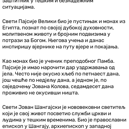
заштитник у тешким и безнадежним
ситуацијама.
Свети Пајсије Велики био је пустињак и монах из
Египта, познат по својој дубокој духовности,
молитвеном животу и бројним подвизима у
потрази за Богом. Његова учења и данас
инспиришу вјернике на путу вјере и покајања.
Као монах био је ученик преподобног Памба.
Пајсије је имао нарочити дар уздржавања од
јела. Често није окусио хљеб по петнаест дана,
још чешће по недјељу дана, а једном је, по
свједочењу Јована Колова, седамдесет дана
проживио не окусивши ништа.
Свети Јован Шангајски је нововековни светитељ
који је свој живот посветио служби цркви и
људима у тешким временима. Био је православни
епископ у Шангају, архиепископ у западној