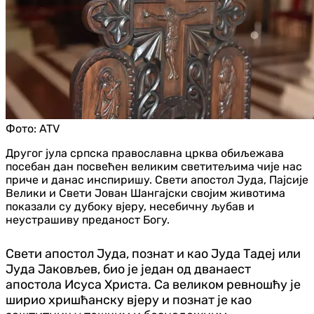
Фото:
ATV
Другог јула српска православна црква обиљежава
посебан дан посвећен великим светитељима чије нас
приче и данас инспиришу. Свети апостол Јуда, Пајсије
Велики и Свети Јован Шангајски својим животима
показали су дубоку вjеру, несебичну љубав и
неустрашиву преданост Богу.
Свети апостол Јуда, познат и као Јуда Тадеј или
Јуда Јаковљев, био је један од дванаест
апостола Исуса Христа. Са великом ревношћу је
ширио хришћанску вјеру и познат је као