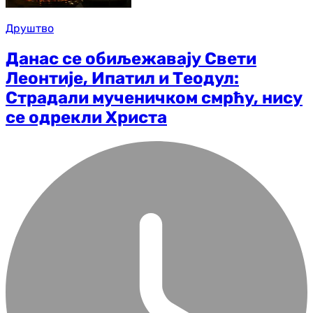
Друштво
Данас се обиљежавају Свети
Леонтије, Ипатил и Теодул:
Страдали мученичком смрћу, нису
се одрекли Христа