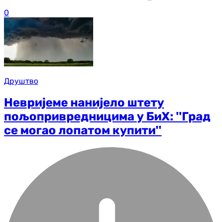
0
Друштво
Невријеме нанијело штету
пољопривредницима у БиХ: ''Град
се могао лопатом купити''