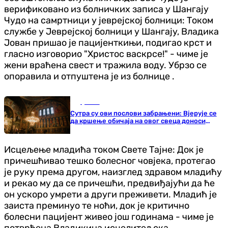
верификовано из болничких записа у Шангају
Чудо на самртници у јеврејској болници: Током
службе у Јеврејској болници у Шангају, Владика
Јован пришао је пацијенткињи, подигао крст и
гласно изговорио "Христос васкрсе!" - чиме је
жени враћена свест и тражила воду. Убрзо се
опоравила и отпуштена је из болнице .
Друштво
Сутра су ови послови забрањени: Вјерује се
да кршење обичаја на овог свеца доноси
несрећу и невријеме
Исцељење младића током Свете Тајне: Док је
причешћивао тешко болесног човјека, протегао
је руку према другом, наизглед здравом младићу
и рекао му да се причешћи, предвиђајући да ће
он ускоро умрети а други преживети. Младић је
заиста преминуо те ноћи, док је критично
болесни пацијент живео још годинама - чиме је