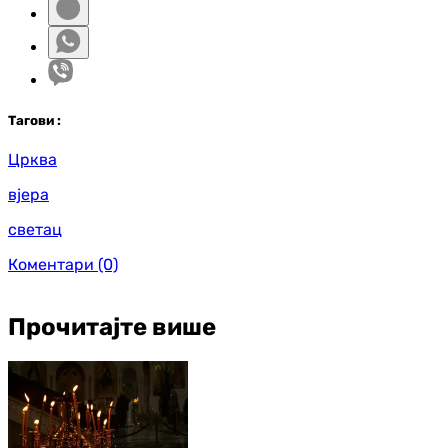
Таг
ови
:
Црква
вјера
светац
Коментари
(0)
Прочитајте више