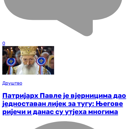
0
Друштво
Патријарх Павле је вјерницима дао
једноставан лијек за тугу: Његове
ријечи и данас су утјеха многима