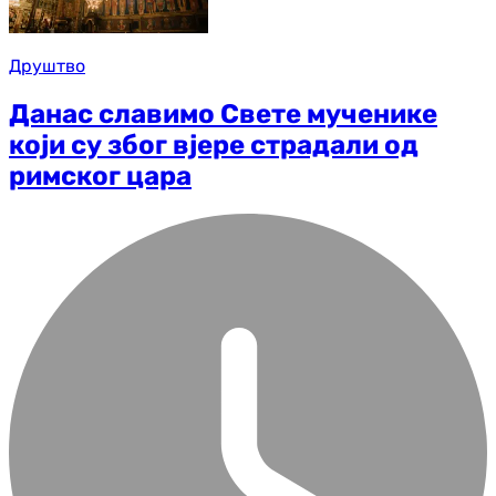
Друштво
Данас славимо Свете мученике
који су због вјере страдали од
римског цара