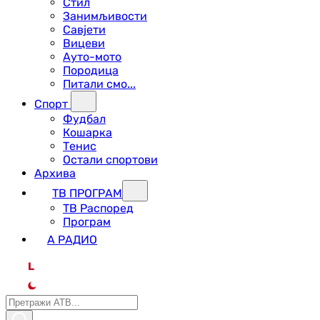
Стил
Занимљивости
Савјети
Вицеви
Ауто-мото
Породица
Питали смо...
Спорт
Фудбал
Кошарка
Тенис
Остали спортови
Архива
ТВ ПРОГРАМ
ТВ Распоред
Програм
А РАДИО
L