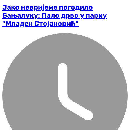
Јако невријеме погодило
Бањалуку: Пало дрво у парку
"Младен Стојановић"