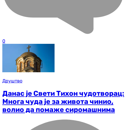
0
Друштво
Данас је Свети Тихон чудотворац:
Многа чуда је за живота чинио,
волио да помаже сиромашнима