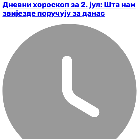
Дневни хороскоп за 2. јул: Шта нам
звијезде поручују за данас