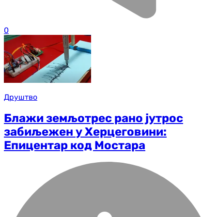
0
Друштво
Блажи земљотрес рано јутрос
забиљежен у Херцеговини:
Епицентар код Мостара