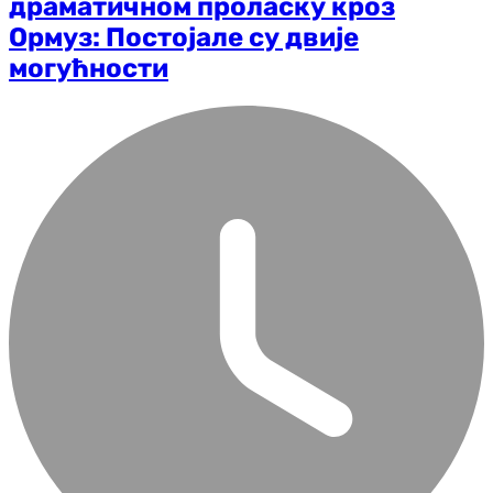
драматичном проласку кроз
Ормуз: Постојале су двије
могућности