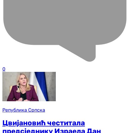
0
Република Српска
Цвијановић честитала
предсједнику Израела Дан