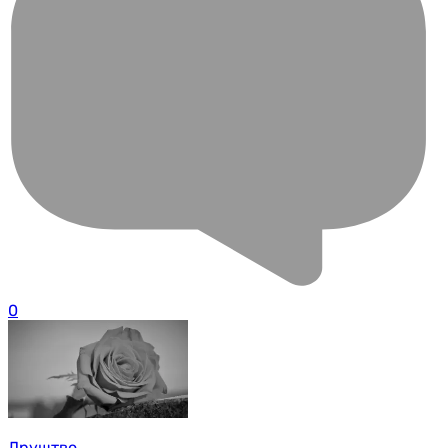
0
Друштво