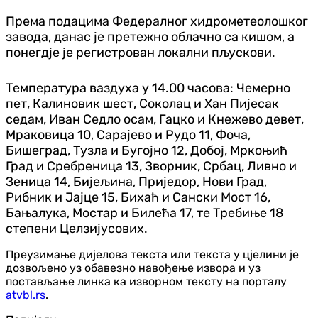
Према подацима Федералног хидрометеолошког
завода, данас је претежно облачно са кишом, а
понегдје је регистрован локални пљускови.
Температура ваздуха у 14.00 часова: Чемерно
пет, Калиновик шест, Соколац и Хан Пијесак
седам, Иван Седло осам, Гацко и Кнежево девет,
Мраковица 10, Сарајево и Рудо 11, Фоча,
Бишеград, Тузла и Бугојно 12, Добој, Мркоњић
Град и Сребреница 13, Зворник, Србац, Ливно и
Зеница 14, Бијељина, Приједор, Нови Град,
Рибник и Јајце 15, Бихаћ и Сански Мост 16,
Бањалука, Мостар и Билећа 17, те Требиње 18
степени Целзијусових.
Преузимање дијелова текста или текста у цјелини је
дозвољено уз обавезно навођење извора и уз
постављање линка ка изворном тексту на порталу
atvbl.rs
.