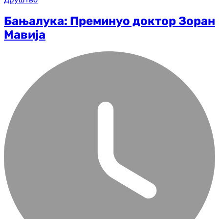
Бањалука: Преминуо доктор Зоран
Мавија