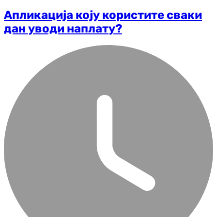
Апликација коју користите сваки
дан уводи наплату?