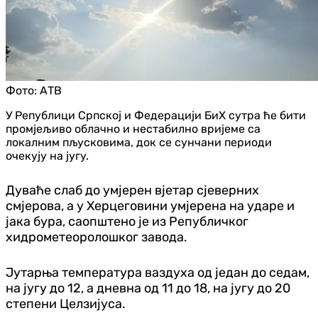
Фото:
АТВ
У Републици Српској и Федерацији БиХ сутра ће бити
промјељиво облачно и нестабилно вријеме са
локалним пљусковима, док се сунчани периоди
очекују на југу.
Дуваће слаб до умјерен вјетар сјеверних
смјерова, а у Херцеговини умјерена на ударе и
јака бура, саопштено је из Републичког
хидрометеоролошког завода.
Јутарња температура ваздуха од један до седам,
на југу до 12, а дневна од 11 до 18, на југу до 20
степени Целзијуса.