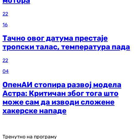
мотора
22
16
Тачно овог датума престаје
тропски талас, температура пада
22
04
ОпенАИ стопира развој модела
Астра: Критичан због тога што
може сам да изводи сложене
хакерске нападе
Тренутно на програму