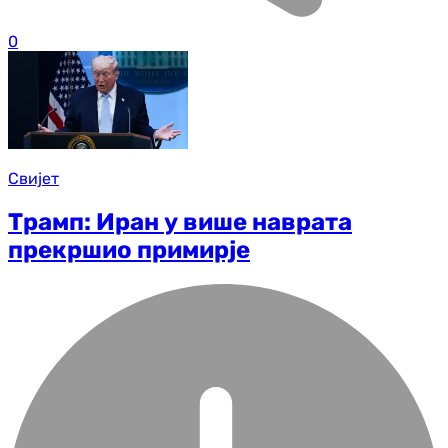
0
Свијет
Трамп: Иран у више наврата
прекршио примирје