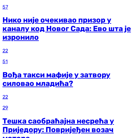
57
Нико није очекивао призор у
каналу код Новог Сада: Ево шта је
изронило
22
51
Вођа такси мафије у затвору
силовао младића?
22
29
Тешка саобраћајна несрећа у
Приједору: Повријеђен возач