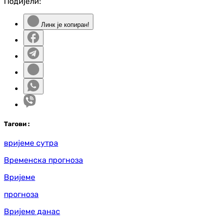
Подијели:
Линк је копиран!
Таг
ови
:
вријеме сутра
Временска прогноза
Вријеме
прогноза
Вријеме данас