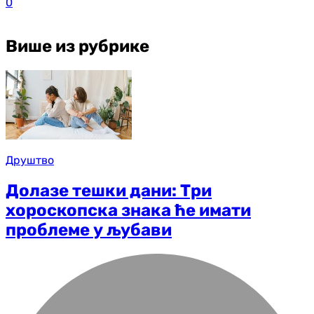
0
Више из рубрике
Друштво
Долазе тешки дани: Три
хороскопска знака ће имати
проблеме у љубави