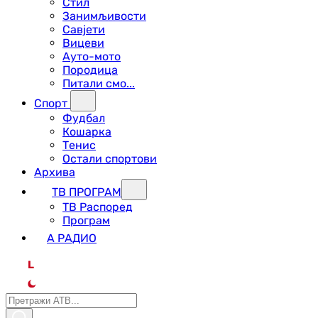
Стил
Занимљивости
Савјети
Вицеви
Ауто-мото
Породица
Питали смо...
Спорт
Фудбал
Кошарка
Тенис
Остали спортови
Архива
ТВ ПРОГРАМ
ТВ Распоред
Програм
А РАДИО
L