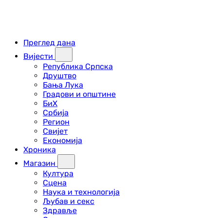
Преглед дана
Вијести
Република Српска
Друштво
Бања Лука
Градови и општине
БиХ
Србија
Регион
Свијет
Економија
Хроника
Магазин
Култура
Сцена
Наука и технологија
Љубав и секс
Здравље