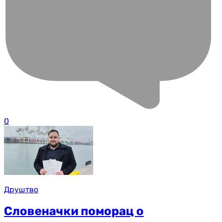
0
Друштво
Словеначки поморац о