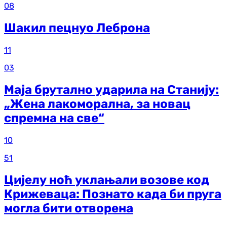
08
Шакил пецнуо Леброна
11
03
Маја брутално ударила на Станију:
„Жена лакоморална, за новац
спремна на све“
10
51
Цијелу ноћ уклањали возове код
Крижеваца: Познато када би пруга
могла бити отворена