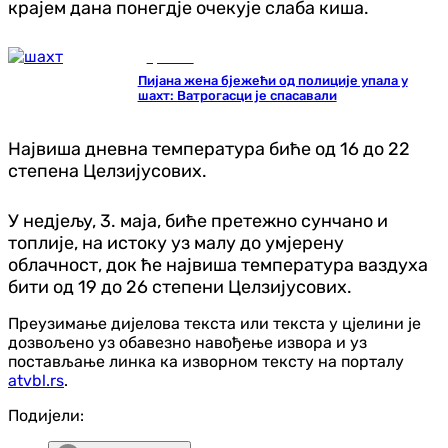
крајем дана понегдје очекује слаба киша.
Хроника
Пијана жена бјежећи од полиције упала у
шахт: Ватрогасци је спасавали
Највиша дневна температура биће од 16 до 22
степена Целзијусових.
У недјељу, 3. маја, биће претежно сунчано и
топлије, на истоку уз малу до умјерену
облачност, док ће највиша температура ваздуха
бити од 19 до 26 степени Целзијусових.
Преузимање дијелова текста или текста у цјелини је
дозвољено уз обавезно навођење извора и уз
постављање линка ка изворном тексту на порталу
atvbl.rs
.
Подијели: