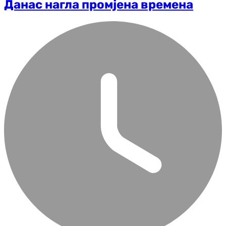
Данас нагла промјена времена