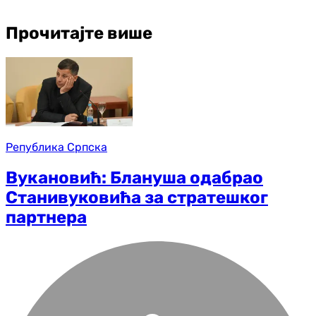
Прочитајте више
Република Српска
Вукановић: Блануша одабрао
Станивуковића за стратешког
партнера