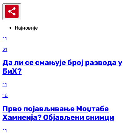
Најновије
11
21
Да ли се смањује број развода у
БиХ?
11
16
Прво појављивање Моџтабе
Хамнеија? Објављени снимци
11