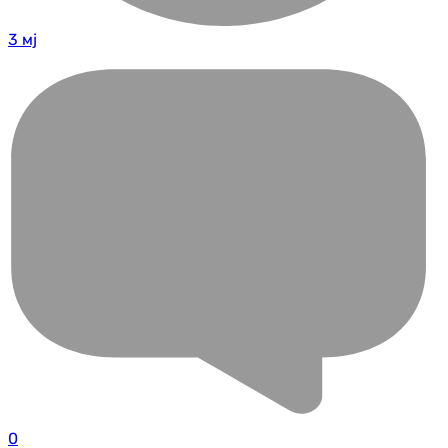
3 мј
0