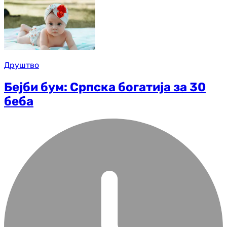
Друштво
Бејби бум: Српска богатија за 30
беба