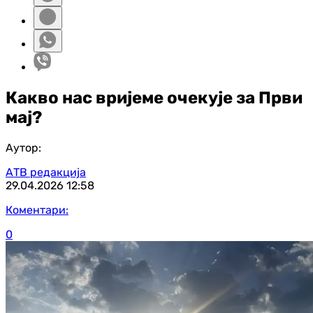
Какво нас вријеме очекује за Први
мај?
Аутор:
АТВ редакција
29.04.2026
12:58
Коментари:
0