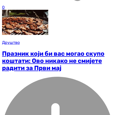
0
Друштво
Празник који би вас могао скупо
коштати: Ово никако не смијете
радити за Први мај