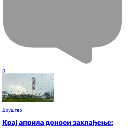
0
Друштво
Крај априла доноси захлађење: