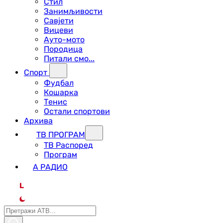
Стил
Занимљивости
Савјети
Вицеви
Ауто-мото
Породица
Питали смо...
Спорт
Фудбал
Кошарка
Тенис
Остали спортови
Архива
ТВ ПРОГРАМ
ТВ Распоред
Програм
А РАДИО
L