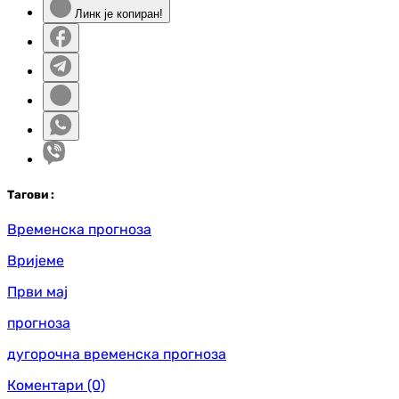
Линк је копиран!
Таг
ови
:
Временска прогноза
Вријеме
Први мај
прогноза
дугорочна временска прогноза
Коментари
(0)