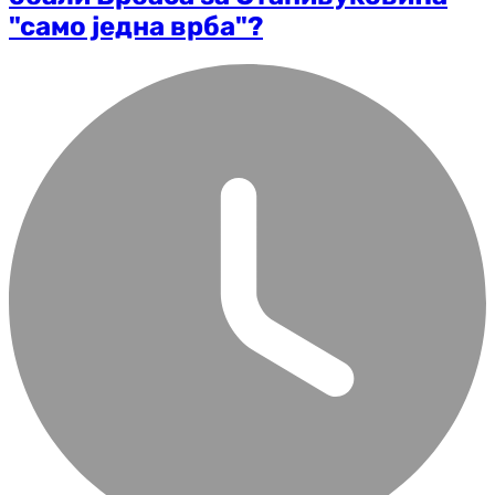
"само једна врба"?