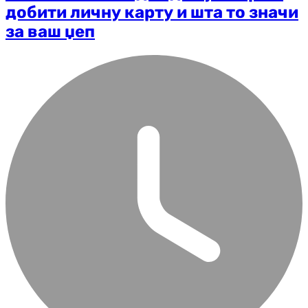
добити личну карту и шта то значи
за ваш џеп