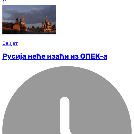
11
Свијет
Русија неће изаћи из ОПЕК-а