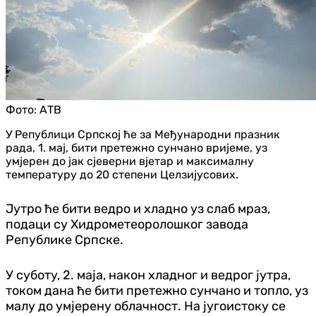
Фото:
АТВ
У Републици Српској ће за Међународни празник
рада, 1. мај, бити претежно сунчано вријеме, уз
умјерен до јак сјеверни вјетар и максималну
температуру до 20 степени Целзијусових.
Јутро ће бити ведро и хладно уз слаб мраз,
подаци су Хидрометеоролошког завода
Републике Српске.
У суботу, 2. маја, након хладног и ведрог јутра,
током дана ће бити претежно сунчано и топло, уз
малу до умјерену облачност. На југоистоку се