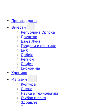
Преглед дана
Вијести
Република Српска
Друштво
Бања Лука
Градови и општине
БиХ
Србија
Регион
Свијет
Економија
Хроника
Магазин
Култура
Сцена
Наука и технологија
Љубав и секс
Здравље