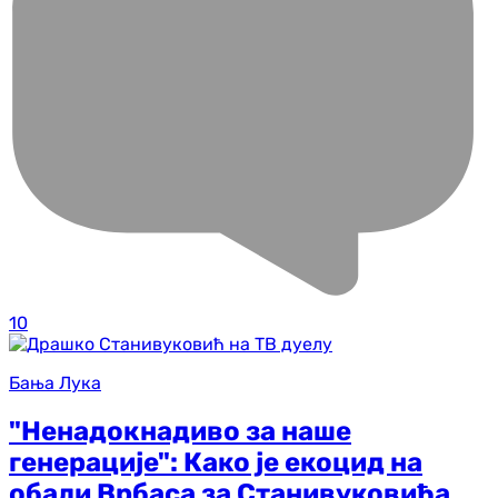
10
Бања Лука
"Ненадокнадиво за наше
генерације": Како је екоцид на
обали Врбаса за Станивуковића