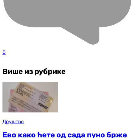
0
Више из рубрике
Друштво
Ево како ћете од сада пуно брже