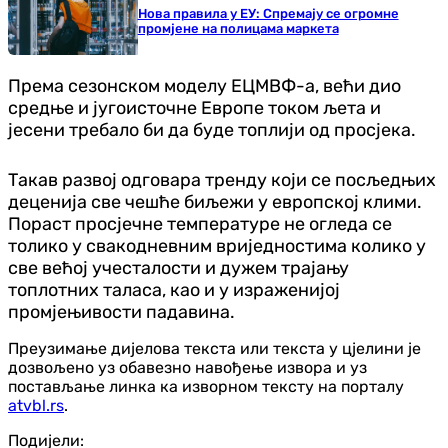
Нова правила у ЕУ: Спремају се огромне
промјене на полицама маркета
Према сезонском моделу ЕЦМВФ-а, већи дио
средње и југоисточне Европе током љета и
јесени требало би да буде топлији од просјека.
Такав развој одговара тренду који се посљедњих
деценија све чешће биљежи у европској клими.
Пораст просјечне температуре не огледа се
толико у свакодневним вриједностима колико у
све већој учесталости и дужем трајању
топлотних таласа, као и у израженијој
промјењивости падавина.
Преузимање дијелова текста или текста у цјелини је
дозвољено уз обавезно навођење извора и уз
постављање линка ка изворном тексту на порталу
atvbl.rs
.
Подијели: