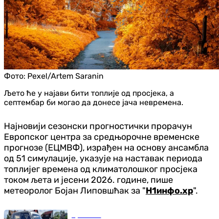
Фото:
Pexel/Artem Saranin
Љето ће у најави бити топлије од просјека, а
септембар би могао да донесе јача невремена.
Најновији сезонски прогностички прорачун
Европског центра за средњорочне временске
прогнозе (ЕЦМВФ), израђен на основу ансамбла
од 51 симулације, указује на наставак периода
топлијег времена од климатолошког просјека
током љета и јесени 2026. године, пише
метеоролог Бојан Липовшћак за "
Н1инфо.хр
".
Ауто-мото