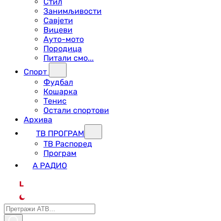
Стил
Занимљивости
Савјети
Вицеви
Ауто-мото
Породица
Питали смо...
Спорт
Фудбал
Кошарка
Тенис
Остали спортови
Архива
ТВ ПРОГРАМ
ТВ Распоред
Програм
А РАДИО
L