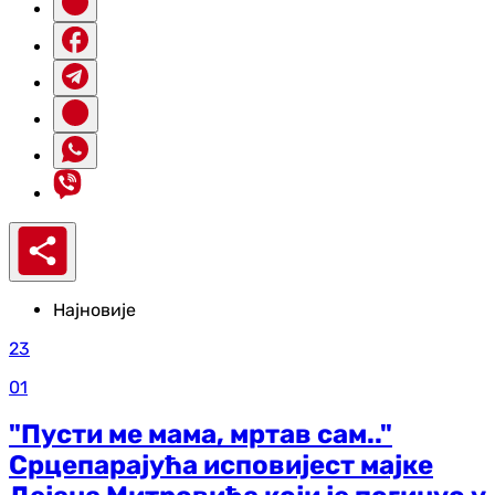
Најновије
23
01
"Пусти ме мама, мртав сам.."
Срцепарајућа исповијест мајке