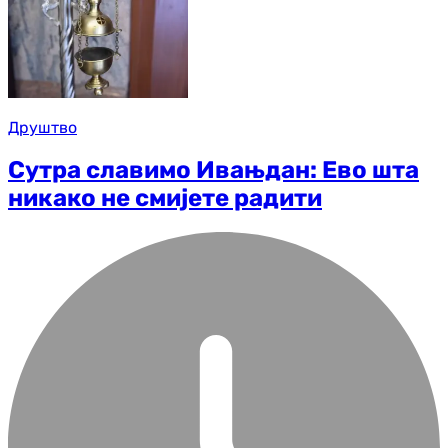
Друштво
Сутра славимо Ивањдан: Ево шта
никако не смијете радити