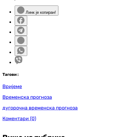
Линк је копиран!
Таг
ови
:
Вријеме
Временска прогноза
дугорочна временска прогноза
Коментари
(0)