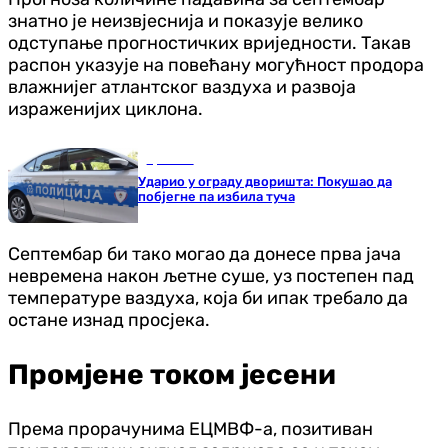
знатно је неизвјеснија и показује велико
одступање прогностичких вриједности. Такав
распон указује на повећану могућност продора
влажнијег атлантског ваздуха и развоја
израженијих циклона.
Хроника
Ударио у ограду дворишта: Покушао да
побјегне па избила туча
Септембар би тако могао да донесе прва јача
невремена након љетне суше, уз постепен пад
температуре ваздуха, која би ипак требало да
остане изнад просјека.
Промјене током јесени
Према прорачунима ЕЦМВФ-а, позитиван