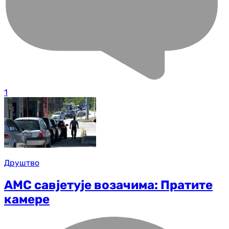
1
Друштво
АМС савјетује возачима: Пратите
камере