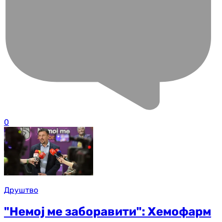
0
Друштво
"Немој ме заборавити": Хемофарм