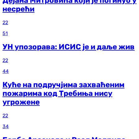
Дејана Митровића који је погинуо у
несрећи
22
51
УН упозорава: ИСИС је и даље жив
22
44
Куће на подручјима захваћеним
пожарима код Требиња нису
угрожене
22
34