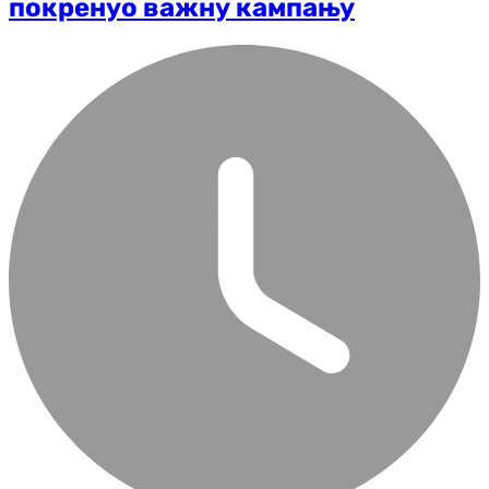
покренуо важну кампању