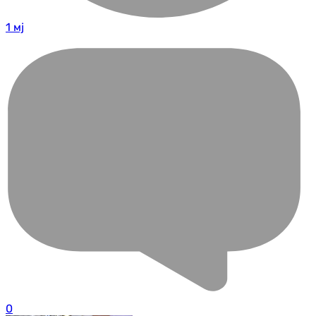
1 мј
0