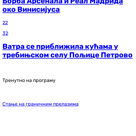
Борба Арсенала и Реал Мадрида
око Винисијуса
22
32
Ватра се приближила кућама у
требињском селу Пољице Петрово
Тренутно на програму
Стање на граничним прелазима