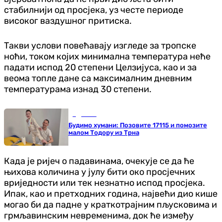
стабилнији од просјека, уз честе периоде
високог ваздушног притиска.
Такви услови повећавају изгледе за тропске
ноћи, током којих минимална температура неће
падати испод 20 степени Целзијуса, као и за
веома топле дане са максималним дневним
температурама изнад 30 степени.
Здравље
Будимо хумани: Позовите 17115 и помозите
малом Тодору из Трна
Када је ријеч о падавинама, очекује се да ће
њихова количина у јулу бити око просјечних
вриједности или тек незнатно испод просјека.
Ипак, као и претходних година, највећи дио кише
могао би да падне у краткотрајним пљусковима и
грмљавинским невременима, док ће између