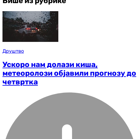
Више из рубрике
Друштво
Ускоро нам долази киша,
метеоролози објавили прогнозу до
четвртка