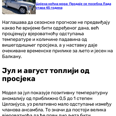
Цијена ноћна мора: Продаје се посебна Лада
стара 45 година
Наглашава да сезонске прогнозе не предвиђају
какво ће вријеме бити одређеног дана, већ
процјењују вјероватноћу одступања
температуре и количине падавина од
вишегодишњег просјека, а у наставку даје
очекиване временске прилике за љето и јесен на
Балкану.
Јул и август топлији од
просјека
Модел за јул показује позитивну температурну
аномалију од приближно 0,5 до 1 степен
Целзијуса, уз релативно мало одступање између
чланова ансамбла. То значи да постоји велика
вјероватноћа да ће први дио љета бити