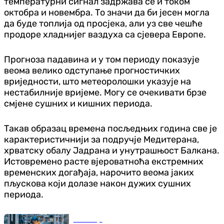
температурни сигнал задржава се и током
октобра и новембра. То значи да би јесен могла
да буде топлија од просјека, али уз све чешће
продоре хладнијег ваздуха са сјевера Европе.
Прогноза падавина и у том периоду показује
веома велико одступање прогностичких
вриједности, што метеоролошки указује на
нестабилније вријеме. Могу се очекивати брзе
смјене сушних и кишних периода.
Такав образац времена посљедњих година све је
карактеристичнији за подручје Медитерана,
хрватску обалу Јадрана и унутрашњост Балкана.
Истовремено расте вјероватноћа екстремних
временских догађаја, нарочито веома јаких
пљускова који долазе након дужих сушних
периода.
Економија