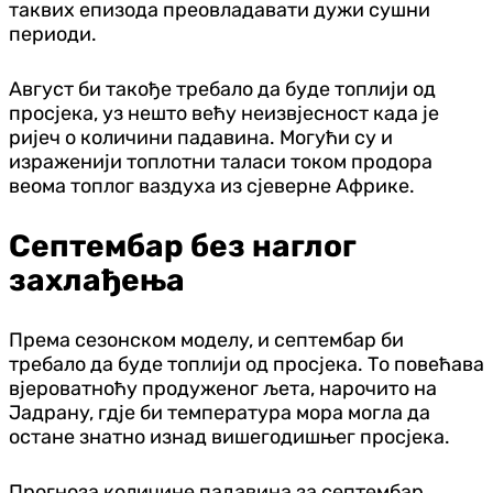
таквих епизода преовладавати дужи сушни
периоди.
Август би такође требало да буде топлији од
просјека, уз нешто већу неизвјесност када је
ријеч о количини падавина. Могући су и
израженији топлотни таласи током продора
веома топлог ваздуха из сјеверне Африке.
Септембар без наглог
захлађења
Према сезонском моделу, и септембар би
требало да буде топлији од просјека. То повећава
вјероватноћу продуженог љета, нарочито на
Јадрану, гдје би температура мора могла да
остане знатно изнад вишегодишњег просјека.
Прогноза количине падавина за септембар