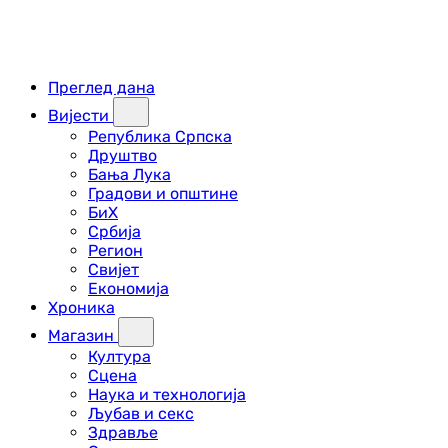
Преглед дана
Вијести
Република Српска
Друштво
Бања Лука
Градови и општине
БиХ
Србија
Регион
Свијет
Економија
Хроника
Магазин
Култура
Сцена
Наука и технологија
Љубав и секс
Здравље