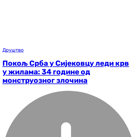
Друштво
Покољ Срба у Сијековцу леди крв
у жилама: 34 године од
монструозног злочина