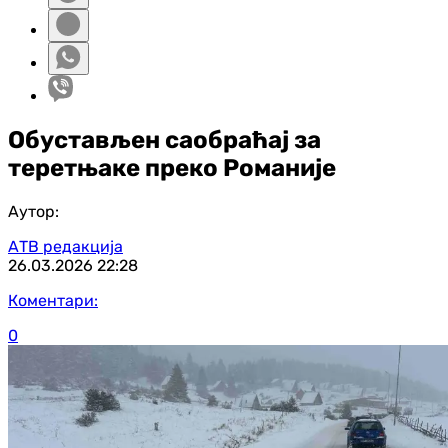
Обустављен саобраћај за
теретњаке преко Романије
Аутор:
АТВ редакција
26.03.2026
22:28
Коментари:
0