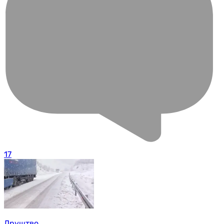
17
Друштво