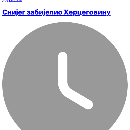
Снијег забијелио Херцеговину