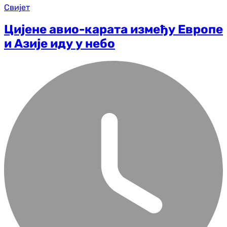
Свијет
Цијене авио-карата између Европе
и Азије иду у небо