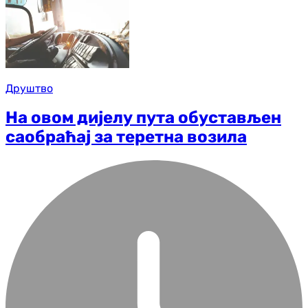
Друштво
На овом дијелу пута обустављен
саобраћај за теретна возила