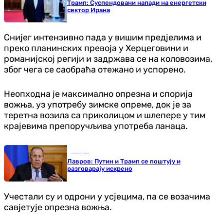
Трамп: Суспендовани напади на енергетски
сектор Ирана
Снијег интензивно пада у вишим предјелима и
преко планинских превоја у Херцеговини и
романијској регији и задржава се на коловозима,
због чега се саобраћа отежано и успорено.
Неопходна је максимално опрезна и спорија
вожња, уз употребу зимске опреме, док је за
теретна возила са приколицом и шлепере у тим
крајевима препоручљива употреба ланаца.
Свијет
Лавров: Путин и Трамп се поштују и
разговарају искрено
Учестали су и одрони у усјецима, па се возачима
савјетује опрезна вожња.