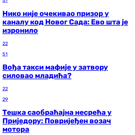
57
Нико није очекивао призор у
каналу код Новог Сада: Ево шта је
изронило
22
51
Вођа такси мафије у затвору
силовао младића?
22
29
Тешка саобраћајна несрећа у
Приједору: Повријеђен возач
мотора