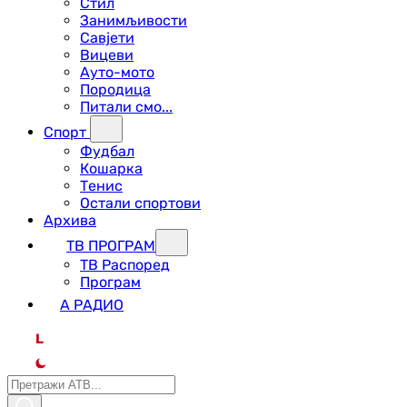
Стил
Занимљивости
Савјети
Вицеви
Ауто-мото
Породица
Питали смо...
Спорт
Фудбал
Кошарка
Тенис
Остали спортови
Архива
ТВ ПРОГРАМ
ТВ Распоред
Програм
А РАДИО
L