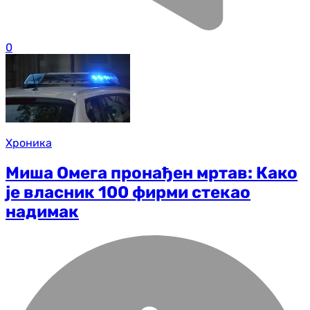
0
Хроника
Миша Омега пронађен мртав: Како
је власник 100 фирми стекао
надимак