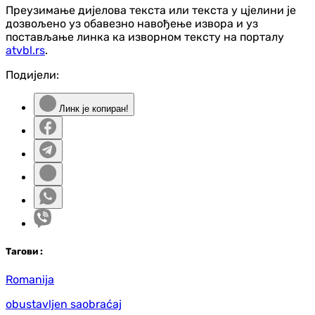
Преузимање дијелова текста или текста у цјелини је
дозвољено уз обавезно навођење извора и уз
постављање линка ка изворном тексту на порталу
atvbl.rs
.
Подијели:
Линк је копиран!
Таг
ови
:
Romanija
obustavljen saobraćaj