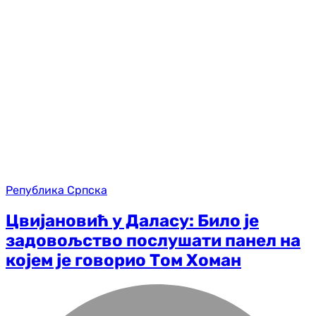
Република Српска
Цвијановић у Даласу: Било је
задовољство послушати панел на
којем је говорио Том Хоман