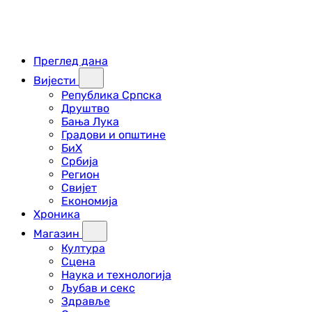
Преглед дана
Вијести
Република Српска
Друштво
Бања Лука
Градови и општине
БиХ
Србија
Регион
Свијет
Економија
Хроника
Магазин
Култура
Сцена
Наука и технологија
Љубав и секс
Здравље