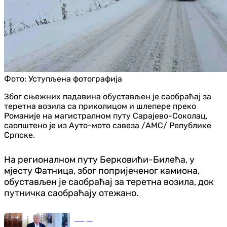
Фото:
Уступљена фотографија
Због сњежних падавина обустављен је саобраћај за
теретна возила са приколицом и шлепере преко
Романије на магистралном путу Сарајево-Соколац,
саопштено је из Ауто-мото савеза /АМС/ Републике
Српске.
На регионалном путу Берковићи-Билећа, у
мјесту Фатница, због попријеченог камиона,
обустављен је саобраћај за теретна возила, док
путничка саобраћају отежано.
Свијет