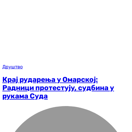
Друштво
Крај рударења у Омарској:
Радници протестују, судбина у
рукама Суда