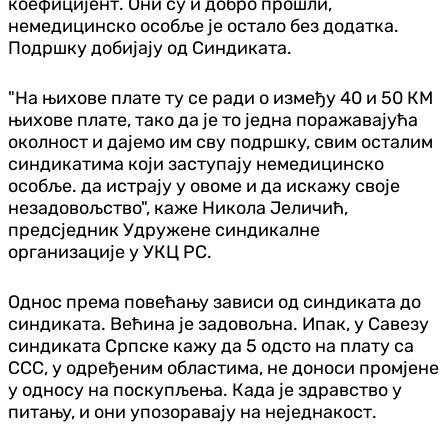
коефицијент. Они су и добро прошли,
немедицинско особље је остало без додатка.
Подршку добијају од Синдиката.
"На њихове плате ту се ради о између 40 и 50 КМ
њихове плате, тако да је то једна поражавајућа
околност и дајемо им сву подршку, свим осталим
синдикатима који заступају немедицинско
особље. да истрају у овоме и да искажу своје
незадовољство", каже Никола Јеличић,
предсједник Удружене синдикалне
организације у УКЦ РС.
Однос према повећању зависи од синдиката до
синдиката. Већина је задовољна. Ипак, у Савезу
синдиката Српске кажу да 5 oдсто на плату са
ССС, у одређеним областима, не доноси промјене
у односу на поскупљења. Када је здравство у
питању, и они упозоравају на неједнакост.