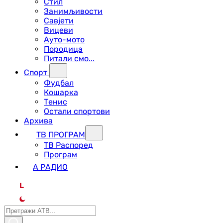
Стил
Занимљивости
Савјети
Вицеви
Ауто-мото
Породица
Питали смо...
Спорт
Фудбал
Кошарка
Тенис
Остали спортови
Архива
ТВ ПРОГРАМ
ТВ Распоред
Програм
А РАДИО
L