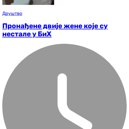
Друштво
Пронађене двије жене које су
нестале у БиХ