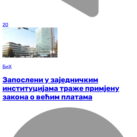
20
БиХ
Запослени у заједничким
институцијама траже примјену
закона о већим платама