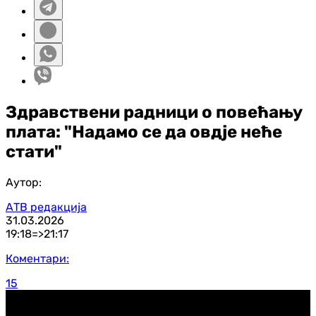
Здравствени радници о повећању
плата: "Надамо се да овдје неће
стати"
Аутор:
АТВ редакција
31.03.2026
19:18=>
21:17
Коментари:
15