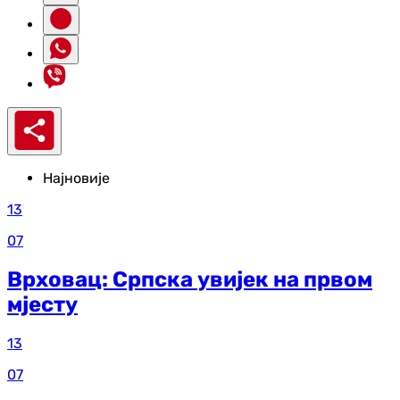
Најновије
13
07
Врховац: Српска увијек на првом
мјесту
13
07