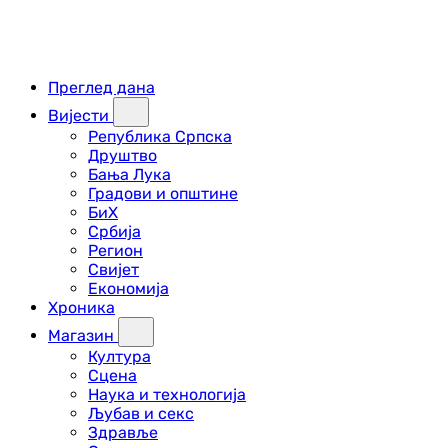
Преглед дана
Вијести
Република Српска
Друштво
Бања Лука
Градови и општине
БиХ
Србија
Регион
Свијет
Економија
Хроника
Магазин
Култура
Сцена
Наука и технологија
Љубав и секс
Здравље