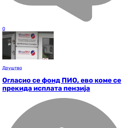
0
Друштво
Огласио се фонд ПИО, ево коме се
прекида исплата пензија