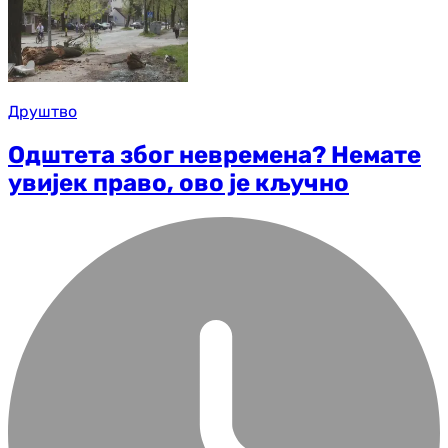
Друштво
Одштета због невремена? Немате
увијек право, ово је кључно