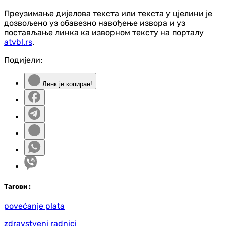
Преузимање дијелова текста или текста у цјелини је
дозвољено уз обавезно навођење извора и уз
постављање линка ка изворном тексту на порталу
atvbl.rs
.
Подијели:
Линк је копиран!
Таг
ови
:
povećanje plata
zdravstveni radnici