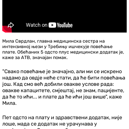
Мила Сврдлан, главна медицинска сестра на
интензивној њези у Требињу ишчекује повећање
плате. Обећаних 5 одсто плус медицински додатак је,
каже за АТВ, значајан помак.
"Свако повећање је значајно, али ми се искрено
надамо да овдје неће стати, да ће бити повећања
још. Кад смо већ добили овакве услове рада:
овакве капацитете, смјештај, не знам, пацијенте,
да ће то ићи... и плате да ће ићи још више", каже
Мила.
Пет одсто на плату и здравствени додатак, није
лоше, мада се додатак не урачунава у