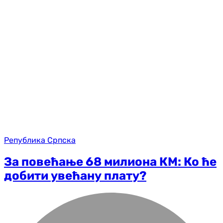
Република Српска
За повећање 68 милиона КМ: Ко ће
добити увећану плату?