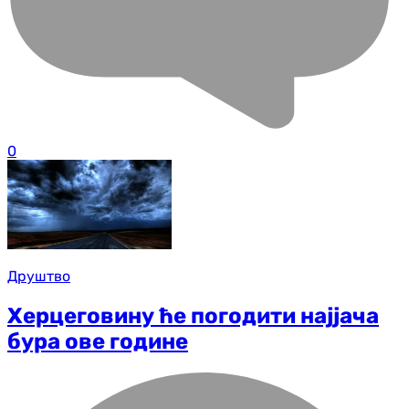
0
Друштво
Херцеговину ће погодити најјача
бура ове године