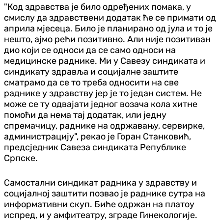
"Код здравства је било одређених помака, у
смислу да здравствени додатак ће се примати од
априла мјесеца. Било је планирано од јула и то је
нешто, ајмо рећи позитивно. Али није позитиван
дио који се односи да се само односи на
медицинске раднике. Ми у Савезу синдиката и
синдикату здравља и социјалне заштите
сматрамо да се то треба односити на све
раднике у здравству јер је то један систем. Не
може се ту одвајати једног возача кола хитне
помоћи да нема тај додатак, или једну
спремачицу, раднике на одржавању, сервирке,
администрацију", рекао је Горан Станковић,
предсједник Савеза синдиката Републике
Српске.
Самостални синдикат радника у здравству и
социјалној заштити позвао је раднике сутра на
информативни скуп. Биће одржан на платоу
испред, и у амфитеатру, зграде Гинекологије.