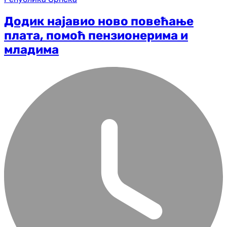
Додик најавио ново повећање
плата, помоћ пензионерима и
младима