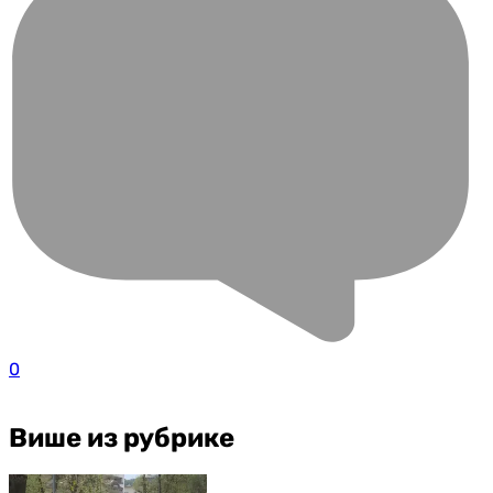
0
Више из рубрике