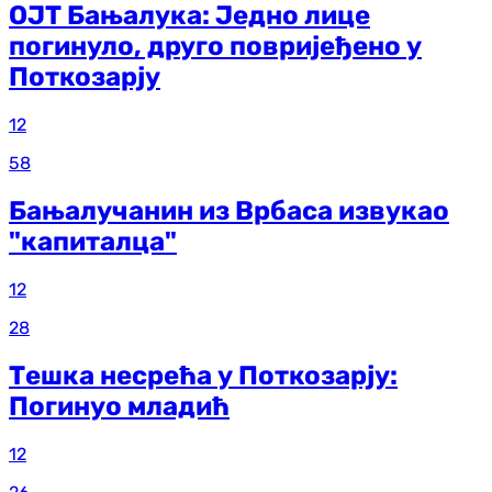
ОЈТ Бањалука: Једно лице
погинуло, друго повријеђено у
Поткозарју
12
58
Бањалучанин из Врбаса извукао
"капиталца"
12
28
Тешка несрећа у Поткозарју:
Погинуо младић
12