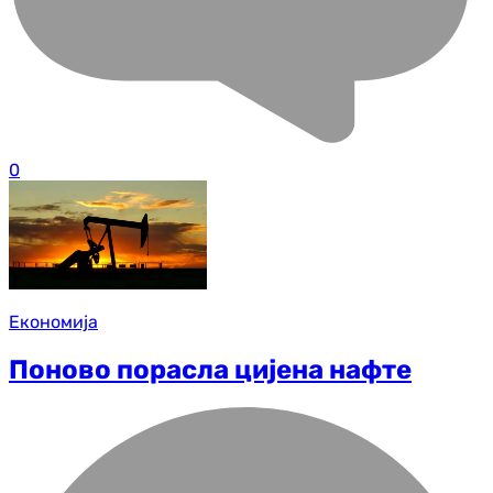
0
Економија
Поново порасла цијена нафте