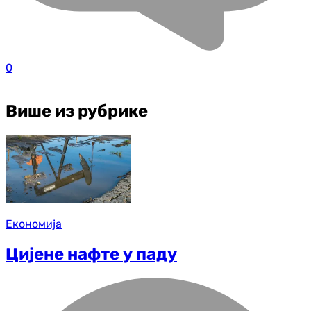
0
Више из рубрике
Економија
Цијене нафте у паду