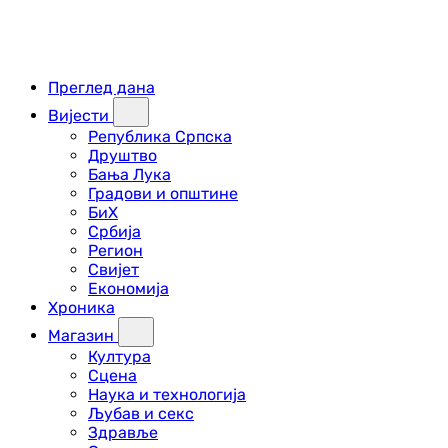
Преглед дана
Вијести
Република Српска
Друштво
Бања Лука
Градови и општине
БиХ
Србија
Регион
Свијет
Економија
Хроника
Магазин
Култура
Сцена
Наука и технологија
Љубав и секс
Здравље