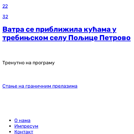
22
32
Ватра се приближила кућама у
требињском селу Пољице Петрово
Тренутно на програму
Стање на граничним прелазима
О нама
Импресум
Контакт