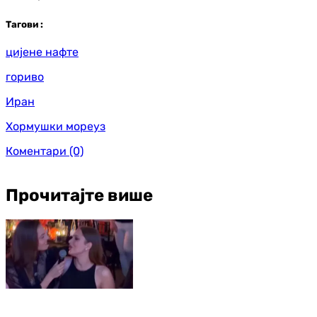
Таг
ови
:
цијене нафте
гориво
Иран
Хормушки мореуз
Коментари
(0)
Прочитајте више