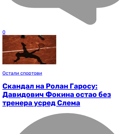
0
Остали спортови
Скандал на Ролан Гаросу:
Давидович Фокина остао без
тренера усред Слема