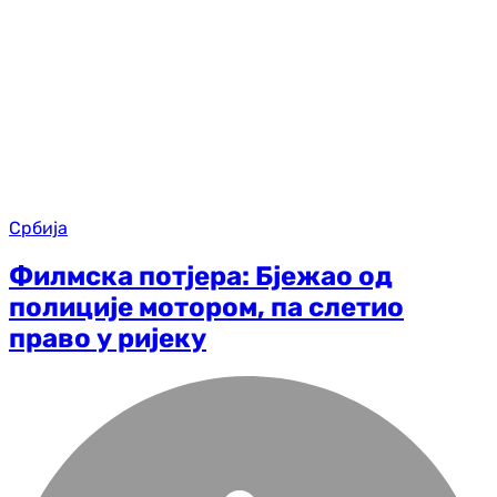
Србија
Филмска потјера: Бјежао од
полиције мотором, па слетио
право у ријеку