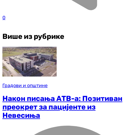
0
Више из рубрике
Градови и општине
Након писања АТВ-а: Позитиван
преокрет за пацијенте из
Невесиња