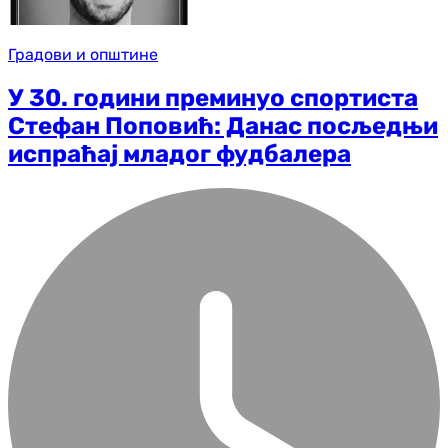
Градови и општине
У 30. години преминуо спортиста
Стефан Поповић: Данас посљедњи
испраћај младог фудбалера