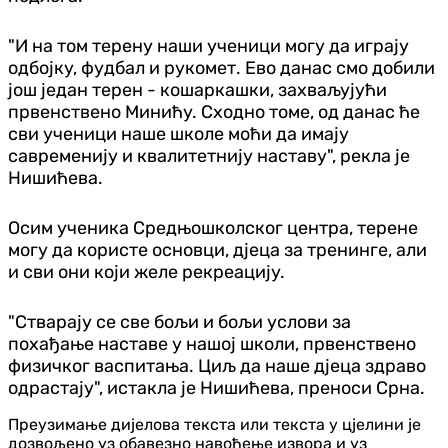
"И на том терену наши ученици могу да играју
одбојку, фудбал и рукомет. Ево данас смо добили
још један терен - кошаркашки, захваљујући
првенствено Минићу. Сходно томе, од данас ће
сви ученици наше школе моћи да имају
савременију и квалитетнију наставу", рекла је
Нишићева.
Осим ученика Средњошколског центра, терене
могу да користе основци, дјеца за тренинге, али
и сви они који желе рекреацију.
"Стварају се све бољи и бољи услови за
похађање наставе у нашој школи, првенствено
физичког васпитања. Циљ да наше дјеца здраво
одрастају", истакла је Нишићева, преноси Срна.
Преузимање дијелова текста или текста у цјелини је
дозвољено уз обавезно навођење извора и уз