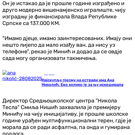
Он је истакао да је прошле године изграђено и
друго модерно вишенамјенско игралиште, чију
изградњу је финансирала Влада Републике
Српске са 137.000 КМ.
"Имамо дјеце, имамо заинтересованих. Имају они
нешто лијепо да мало изађу ван, да нису уз
телефоне", рекао је Минић и додао да се овдје
сада могу организовати такмичења.
Сцена
Најскупљу пјесму на естради има Ана
Николић: Ево колико је за њу искеширала
Директор Средњошколског центра "Никола
Тесла" Смиља Нишић захвалила је премијеру
Минићу на чију иницијативу, је прошле школске
године урађен мултифункционални терен, гдје је
морала да се ради асфалтна, па онда и гумирана
подлога.