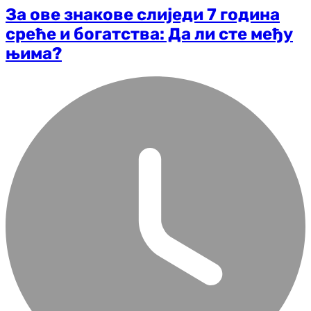
За ове знакове слиједи 7 година
среће и богатства: Да ли сте међу
њима?