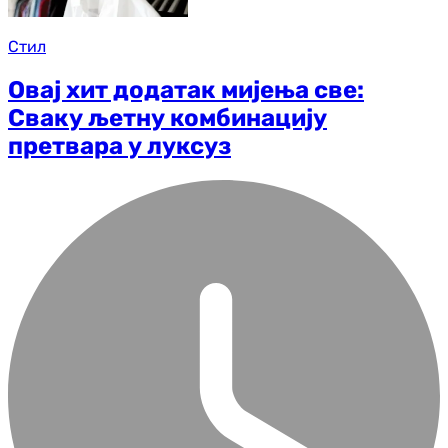
Стил
Овај хит додатак мијења све:
Сваку љетну комбинацију
претвара у луксуз