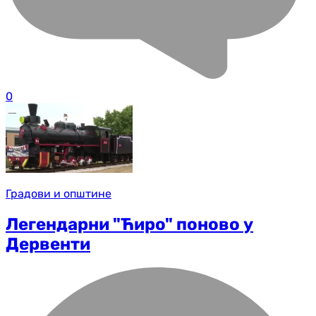
0
Градови и општине
Легендарни "Ћиро" поново у
Дервенти