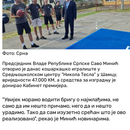
Фото:
Срна
Предсједник Владе Републике Српске Саво Минић
отворио је данас кошаркашко игралиште у
Средњошколском центру "Никола Тесла" у Шамцу,
вриједности 47.000 КМ, а средства за изградњу је
донирао Кабинет премијера.
"Увијек морамо водити бригу о најмлађима, не
само да им нешто причамо, него да и нешто
урадимо. Тако да сам изузетно срећан што је ово
реализовано", рекао је Минић новинарима.