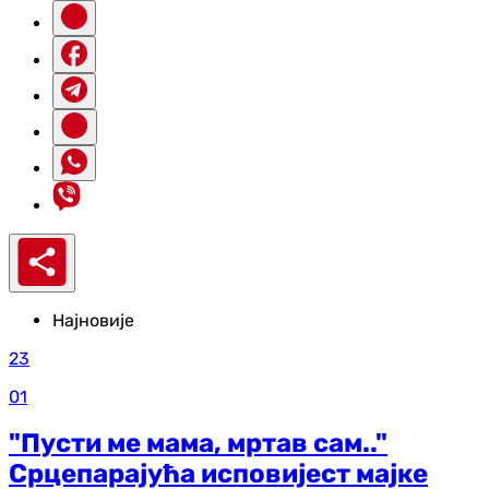
Најновије
23
01
"Пусти ме мама, мртав сам.."
Срцепарајућа исповијест мајке