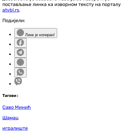
постављање линка ка изворном тексту на порталу
atvbl.rs
.
Подијели:
Линк је копиран!
Таг
ови
:
Саво Минић
Шамац
игралиште