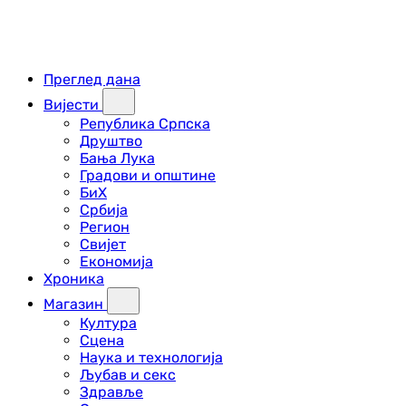
Преглед дана
Вијести
Република Српска
Друштво
Бања Лука
Градови и општине
БиХ
Србија
Регион
Свијет
Економија
Хроника
Магазин
Култура
Сцена
Наука и технологија
Љубав и секс
Здравље