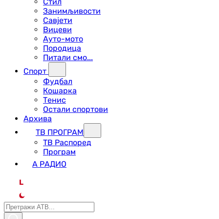
Стил
Занимљивости
Савјети
Вицеви
Ауто-мото
Породица
Питали смо...
Спорт
Фудбал
Кошарка
Тенис
Остали спортови
Архива
ТВ ПРОГРАМ
ТВ Распоред
Програм
А РАДИО
L