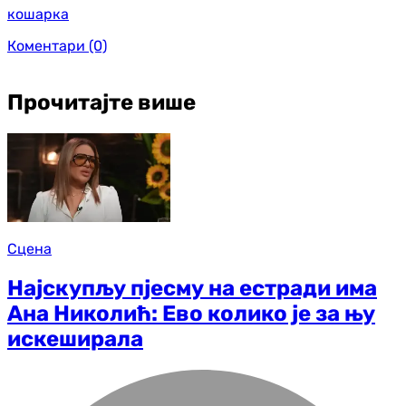
кошарка
Коментари
(0)
Прочитајте више
Сцена
Најскупљу пјесму на естради има
Ана Николић: Ево колико је за њу
искеширала