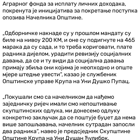
Аграрног фонда за исплату личних доходака,
покренута је иницијатива за покретање поступка
опозива Начелника Општине.
„Одборничке накнаде су у прошлом мандату су
биле на нивоу 200 КМ, и оне су подигнуте на 465
марака да су сада, и то треба кориговати, плате
радника дијелом, урадити ревизију социјалних
давања, да се и ту види да социјална давања
примају збиља они којима је неопходно и опште
мјере штедње увести“, казао је службеник
Општинске управе Крупа на Уни Душко Пупац.
„Покушали смо са начелником да нађемо
заједничку ријеч имали смо непоштивање
скупштинских одлука, ми донесемо одлуку
конкретно закључак да се поштује буџет да нема
више запошљавања, начелник сутрадан запосли
два радника“, навео је предсједник Скупштине
Општине Крупа на Уни Душан Ћулибрк.