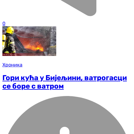
0
Хроника
Гори кућа у Бијељини, ватрогасци
се боре с ватром