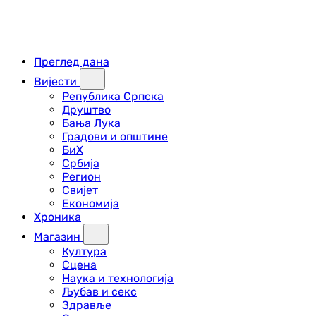
Преглед дана
Вијести
Република Српска
Друштво
Бања Лука
Градови и општине
БиХ
Србија
Регион
Свијет
Економија
Хроника
Магазин
Култура
Сцена
Наука и технологија
Љубав и секс
Здравље