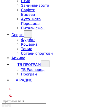
Стил
Занимљивости
Савјети
Вицеви
Ауто-мото
Породица
Питали смо...
Спорт
Фудбал
Кошарка
Тенис
Остали спортови
Архива
ТВ ПРОГРАМ
ТВ Распоред
Програм
А РАДИО
L