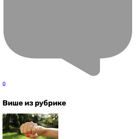
0
Више из рубрике