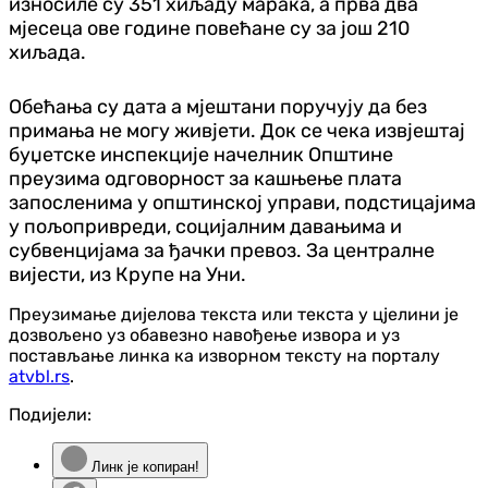
износиле су 351 хиљаду марака, а прва два
мјесеца ове године повећане су за још 210
хиљада.
Обећања су дата а мјештани поручују да без
примања не могу живјети. Док се чека извјештај
буџетске инспекције начелник Општине
преузима одговорност за кашњење плата
запосленима у општинској управи, подстицајима
у пољопривреди, социјалним давањима и
субвенцијама за ђачки превоз. За централне
вијести, из Крупе на Уни.
Преузимање дијелова текста или текста у цјелини је
дозвољено уз обавезно навођење извора и уз
постављање линка ка изворном тексту на порталу
atvbl.rs
.
Подијели:
Линк је копиран!