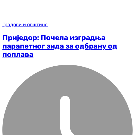
Градови и општине
Приједор: Почела изградња
парапетног зида за одбрану од
поплава