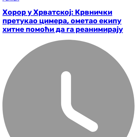
Хорор у Хрватској: Крвнички
претукао цимера, ометао екипу
хитне помоћи да га реанимирају