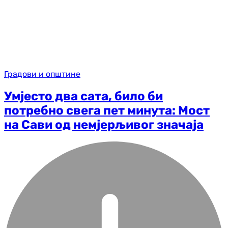
Градови и општине
Умјесто два сата, било би
потребно свега пет минута: Мост
на Сави од немјерљивог значаја