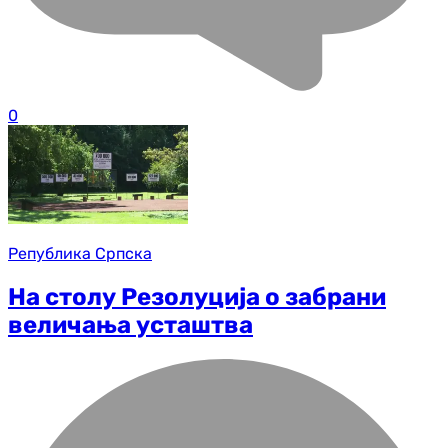
0
Република Српска
На столу Резолуција о забрани
величања усташтва