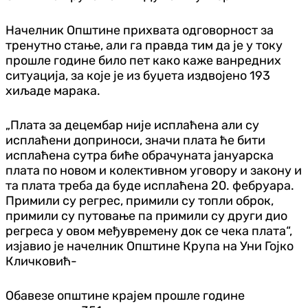
Начелник Општине прихвата одговорност за
тренутно стање, али га правда тим да је у току
прошле године било пет како каже ванредних
ситуација, за које је из буџета издвојено 193
хиљаде марака.
„Плата за децембар није исплаћена али су
исплаћени доприноси, значи плата ће бити
исплаћена сутра биће обрачуната јануарска
плата по новом и колективном уговору и закону и
та плата треба да буде исплаћена 20. фебруара.
Примили су регрес, примили су топли оброк,
примили су путовање па примили су други дио
регреса у овом међувремену док се чека плата“,
изјавио је начелник Општине Крупа на Уни Гојко
Кличковић-
Обавезе општине крајем прошле године