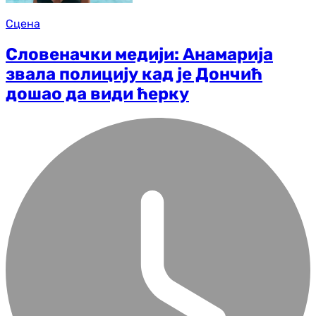
Сцена
Словеначки медији: Анамарија
звала полицију кад је Дончић
дошао да види ћерку