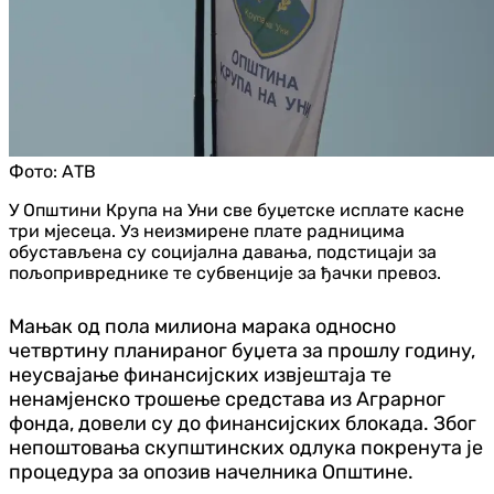
Фото:
АТВ
У Општини Крупа на Уни све буџетске исплате касне
три мјесеца. Уз неизмирене плате радницима
обустављена су социјална давања, подстицаји за
пољопривреднике те субвенције за ђачки превоз.
Мањак од пола милиона марака односно
четвртину планираног буџета за прошлу годину,
неусвајање финансијских извјештаја те
ненамјенско трошење средстава из Аграрног
фонда, довели су до финансијских блокада. Због
непоштовања скупштинских одлука покренута је
процедура за опозив начелника Општине.