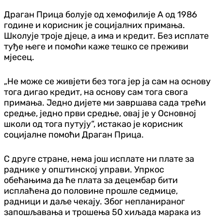
Драган Прица болује од хемофилије А од 1986
године и корисник је социјалних примања.
Школује троје дјеце, а има и кредит. Без исплате
туђе његе и помоћи каже тешко се преживи
мјесец.
„Не може се живјети без тога јер ја сам на основу
тога дигао кредит, на основу сам тога свога
примања. Једно дијете ми завршава сада трећи
средње, једно први средње, овај је у Основној
школи од тога путују“, истакао је корисник
социјалне помоћи Драган Прица.
С друге стране, нема још исплате ни плате за
раднике у општинској управи. Упркос
обећањима да ће плата за децембар бити
исплаћена до половине прошле седмице,
радници и даље чекају. Због непланираног
запошљавања и трошења 50 хиљада марака из