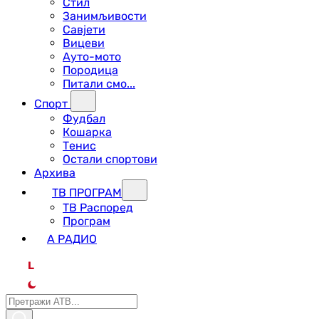
Стил
Занимљивости
Савјети
Вицеви
Ауто-мото
Породица
Питали смо...
Спорт
Фудбал
Кошарка
Тенис
Остали спортови
Архива
ТВ ПРОГРАМ
ТВ Распоред
Програм
А РАДИО
L