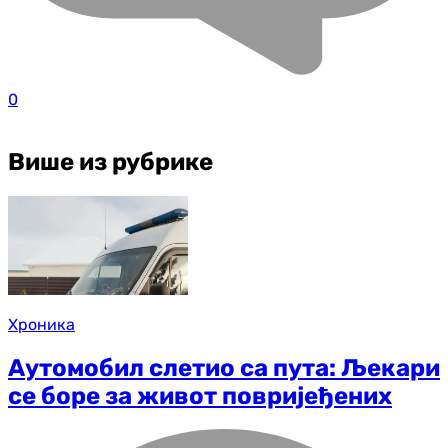
0
Више из рубрике
Хроника
Аутомобил слетио са пута: Љекари
се боре за живот повријеђених