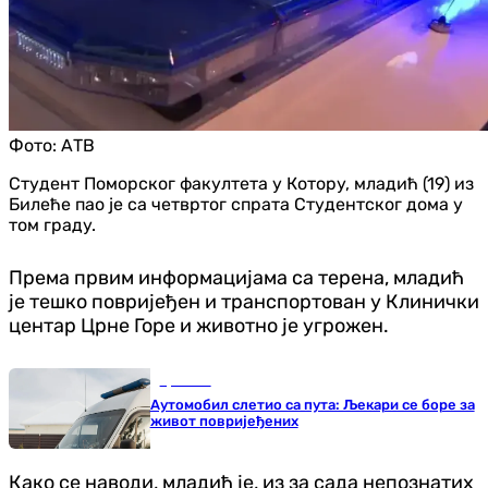
Фото:
АТВ
Студент Поморског факултета у Котору, младић (19) из
Билеће пао је са четвртог спрата Студентског дома у
том граду.
Према првим информацијама са терена, младић
је тешко повријеђен и транспортован у Клинички
центар Црне Горе и животно је угрожен.
Хроника
Аутомобил слетио са пута: Љекари се боре за
живот повријеђених
Како се наводи, младић је, из за сада непознатих