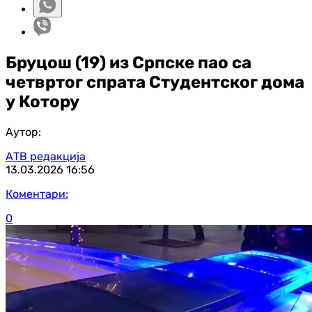
Бруцош (19) из Српске пао са
четвртог спрата Студентског дома
у Котору
Аутор:
АТВ редакција
13.03.2026
16:56
Коментари:
0