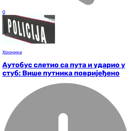
0
Хроника
Аутобус слетио са пута и ударио у
стуб: Више путника повријеђено