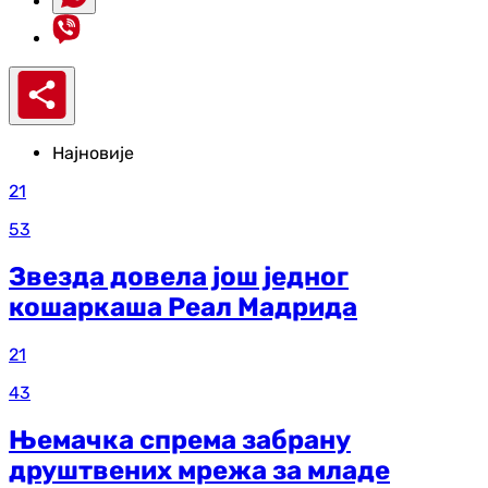
Најновије
21
53
Звезда довела још једног
кошаркаша Реал Мадрида
21
43
Њемачка спрема забрану
друштвених мрежа за младе