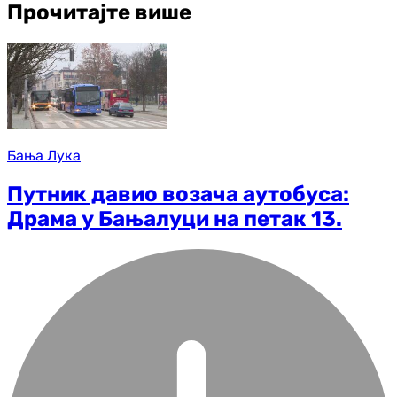
Прочитајте више
Бања Лука
Путник давио возача аутобуса:
Драма у Бањалуци на петак 13.