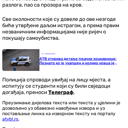
разлога, пао са прозора на кров.
Све околоности које су довеле до ове незгоде
биће утврђене даљом истрагом, а према првим
незваничним информацијама није ријеч о
покушају самоубиства.
Хроника
АТВ открива детаље пљачке коцкарнице:
Познато ко је ухапшен и колико новца је
украдено
Полиција спроводи увиђај на лицу мјеста, а
испитују се студенти који су били свједоци
догађаја, преноси
Телеграф
.
Преузимање дијелова текста или текста у цјелини је
дозвољено уз обавезно навођење извора и уз
постављање линка ка изворном тексту на порталу
atvbl.rs
.