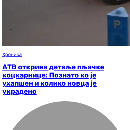
Хроника
АТВ открива детаље пљачке
коцкарнице: Познато ко је
ухапшен и колико новца је
украдено