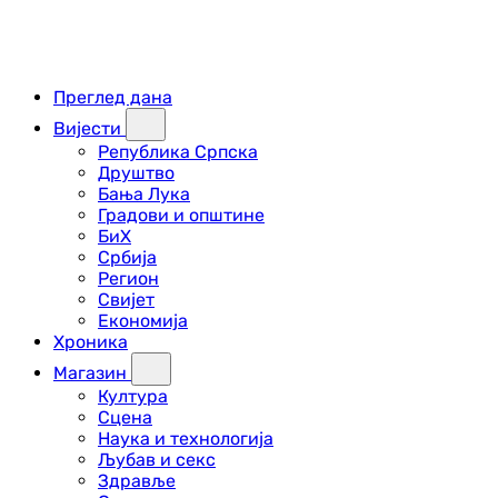
Преглед дана
Вијести
Република Српска
Друштво
Бања Лука
Градови и општине
БиХ
Србија
Регион
Свијет
Економија
Хроника
Магазин
Култура
Сцена
Наука и технологија
Љубав и секс
Здравље