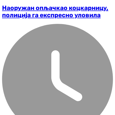
Наоружан опљачкао коцкарницу,
полиција га експресно уловила