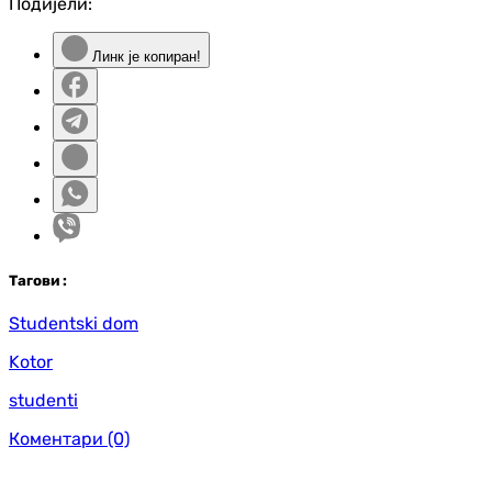
Подијели:
Линк је копиран!
Таг
ови
:
Studentski dom
Kotor
studenti
Коментари
(0)