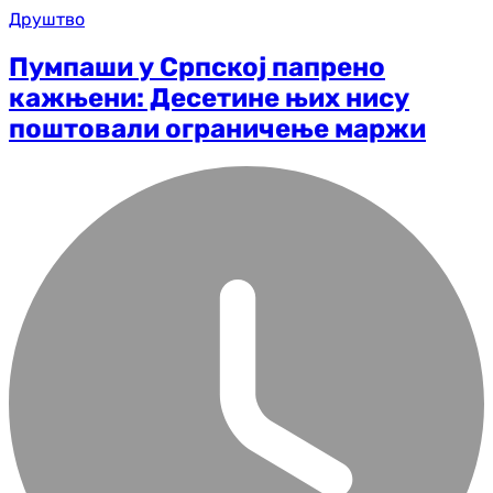
Друштво
Пумпаши у Српској папрено
кажњени: Десетине њих нису
поштовали ограничење маржи