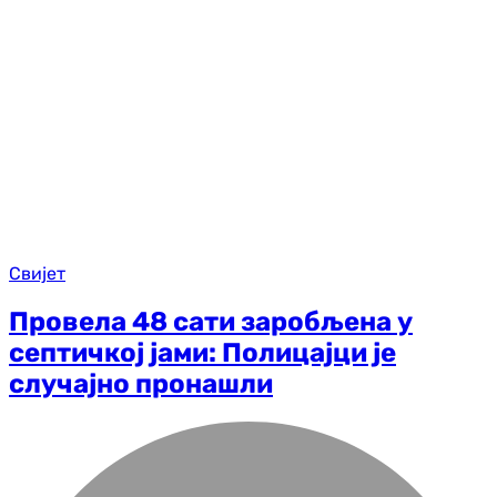
Свијет
Провела 48 сати заробљена у
септичкој јами: Полицајци је
случајно пронашли