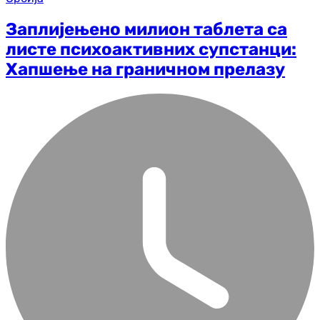
Заплијењено милион таблета са
листе психоактивних супстанци:
Хапшење на граничном прелазу