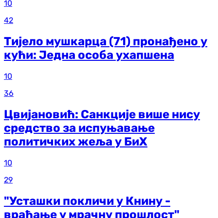
10
42
Тијело мушкарца (71) пронађено у
кући: Једна особа ухапшена
10
36
Цвијановић: Санкције више нису
средство за испуњавање
политичких жеља у БиХ
10
29
"Усташки покличи у Книну -
враћање у мрачну прошлост"