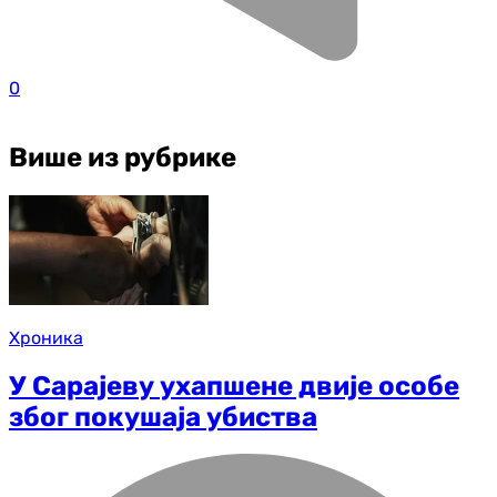
0
Више из рубрике
Хроника
У Сарајеву ухапшене двије особе
због покушаја убиства