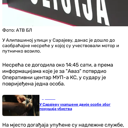
Фото:
АТВ БЛ
У Алипашиној улици у Сарајеву, данас је дошло до
саобраћајне несреће у којој су учествовали мотор и
путничко возило.
Несрећа се догодила око 14:45 сати, а према
информацијама које је за "Аваз" потврдио
Оперативни центар МУП-а КС, у судару је
повријеђена једна особа.
Хроника
У Сарајеву ухапшене двије особе због
покушаја убиства
На мјесто догађаја упућене су надлежне службе,