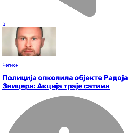
0
Регион
Полиција опколила објекте Радоја
Звицера: Акција траје сатима