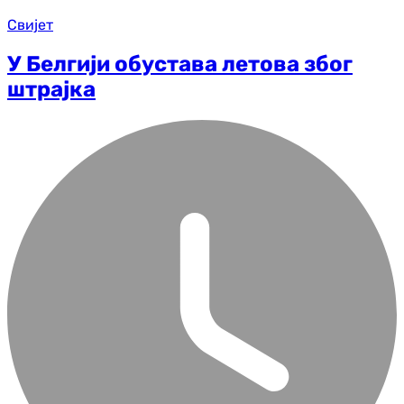
Свијет
У Белгији обустава летова због
штрајка