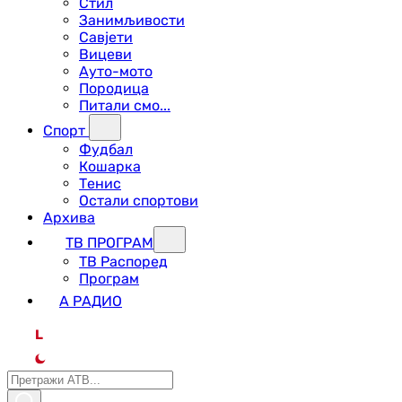
Стил
Занимљивости
Савјети
Вицеви
Ауто-мото
Породица
Питали смо...
Спорт
Фудбал
Кошарка
Тенис
Остали спортови
Архива
ТВ ПРОГРАМ
ТВ Распоред
Програм
А РАДИО
L