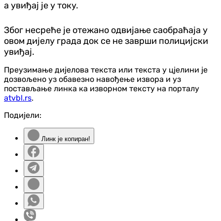
а увиђај је у току.
Због несреће је отежано одвијање саобраћаја у
овом дијелу града док се не заврши полицијски
увиђај.
Преузимање дијелова текста или текста у цјелини је
дозвољено уз обавезно навођење извора и уз
постављање линка ка изворном тексту на порталу
atvbl.rs
.
Подијели:
Линк је копиран!