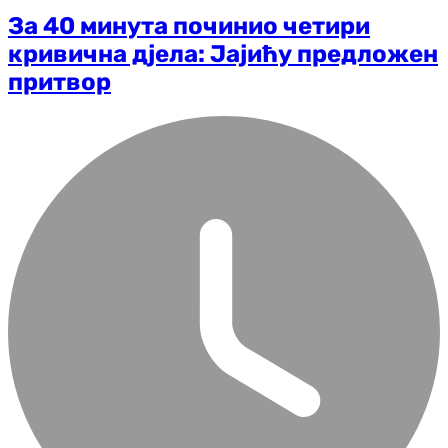
За 40 минута починио четири
кривична дјела: Јајићу предложен
притвор