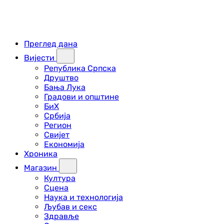
Преглед дана
Вијести
Република Српска
Друштво
Бања Лука
Градови и општине
БиХ
Србија
Регион
Свијет
Економија
Хроника
Магазин
Култура
Сцена
Наука и технологија
Љубав и секс
Здравље