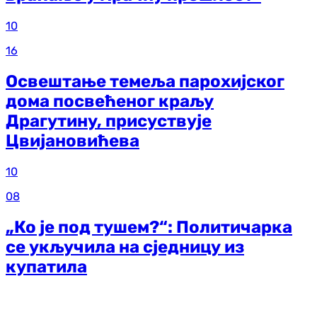
10
16
Освештање темеља парохијског
дома посвећеног краљу
Драгутину, присуствује
Цвијановићева
10
08
„Ко је под тушем?“: Политичарка
се укључила на сједницу из
купатила