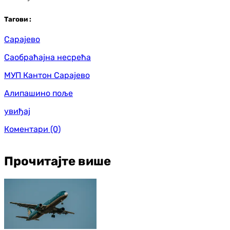
Таг
ови
:
Сарајево
Саобраћајна несрећа
МУП Кантон Сарајево
Алипашино поље
увиђај
Коментари
(0)
Прочитајте више