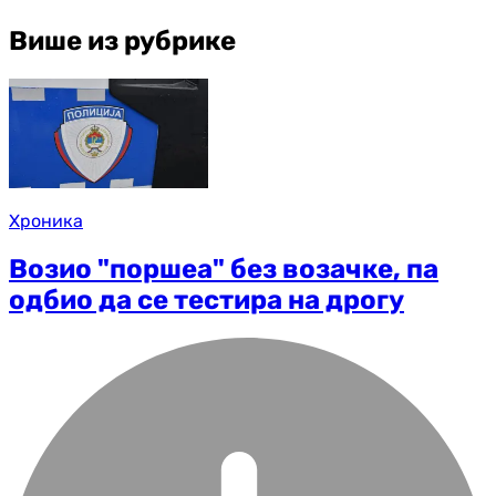
Више из рубрике
Хроника
Возио "поршеа" без возачке, па
одбио да се тестира на дрогу