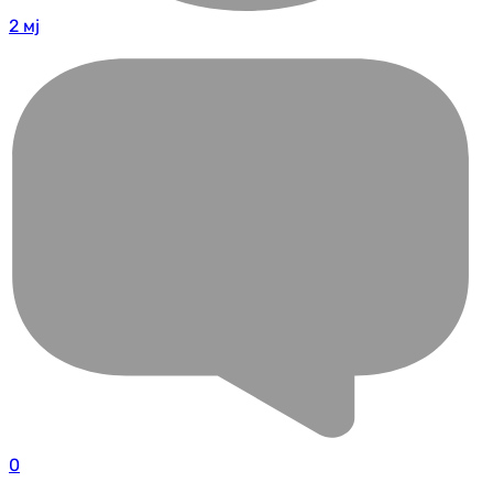
2 мј
0