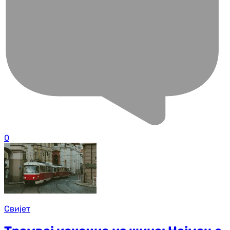
0
Свијет