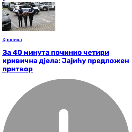
Хроника
За 40 минута починио четири
кривична дјела: Јајићу предложен
притвор