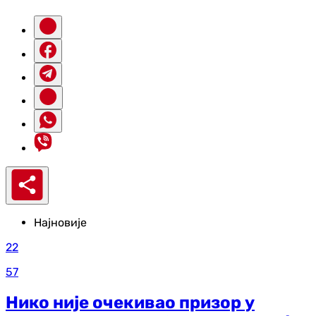
Најновије
22
57
Нико није очекивао призор у