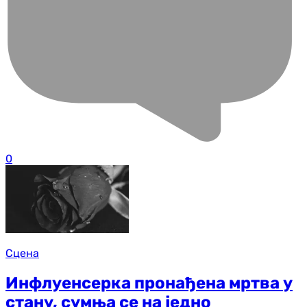
0
Сцена
Инфлуенсерка пронађена мртва у
стану, сумња се на једно