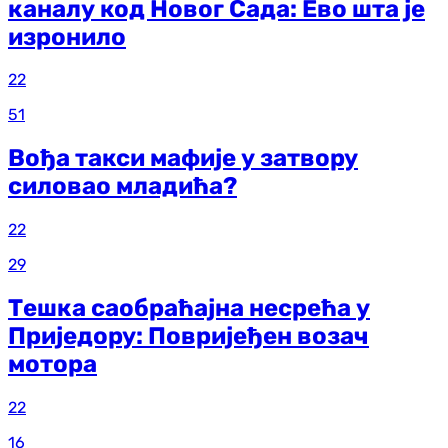
каналу код Новог Сада: Ево шта је
изронило
22
51
Вођа такси мафије у затвору
силовао младића?
22
29
Тешка саобраћајна несрећа у
Приједору: Повријеђен возач
мотора
22
16