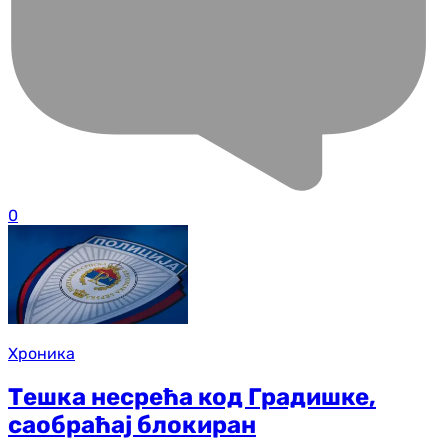
0
Хроника
Тешка несрећа код Градишке,
саобраћај блокиран