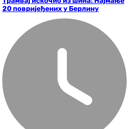
Трамвај искочио из шина: Најмање
20 повријеђених у Берлину