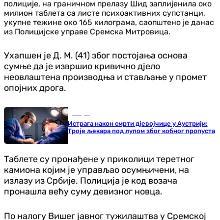
полиције, на граничном прелазу Шид заплијенила око
милион таблета са листе психоактивних супстанци,
укупне тежине око 165 килограма, саопштено је данас
из Полицијске управе Сремска Митровица.
Ухапшен је Д. М. (41) због постојања основа
сумње да је извршио кривично дјело
неовлаштена производња и стављање у промет
опојних дрога.
Свијет
Истрага након смрти дјевојчице у Аустрији:
Троје љекара под лупом због кобног пропуста
Таблете су пронађене у приколици теретног
камиона којим је управљао осумњичени, на
излазу из Србије. Полиција је код возача
пронашла већу суму девизног новца.
По налогу Вишег јавног тужилаштва у Сремској