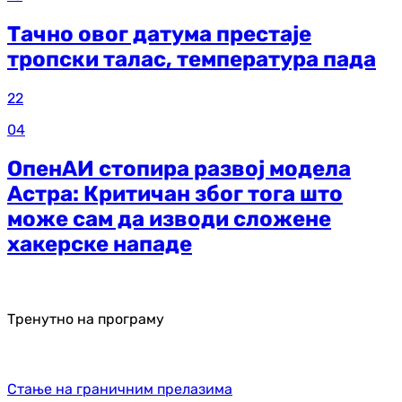
Тачно овог датума престаје
тропски талас, температура пада
22
04
ОпенАИ стопира развој модела
Астра: Критичан због тога што
може сам да изводи сложене
хакерске нападе
Тренутно на програму
Стање на граничним прелазима