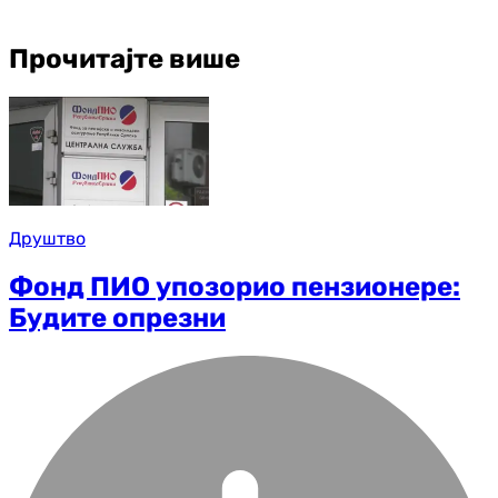
Прочитајте више
Друштво
Фонд ПИО упозорио пензионере:
Будите опрезни