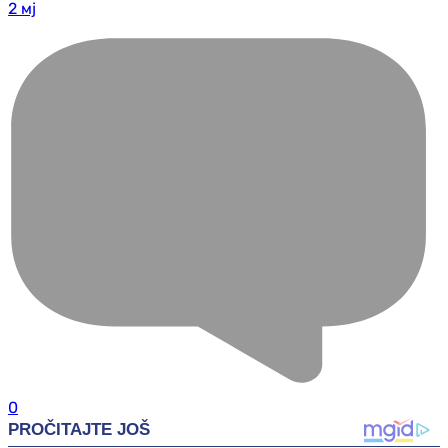
2 мј
0