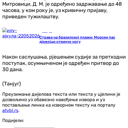
Митровици, Д. М. је одређено задржавање до 48
часова, у ком року је, уз кривичну пријаву,
приведен тужилаштву.
Свијет
Страва на бразилској плажи: Морски пас
дјевојци откинуо ногу
Након саслушања, рјешењем судије за претходни
поступак, осумњиченом је одређен притвор до
30 дана.
(Танјуг)
Преузимање дијелова текста или текста у цјелини је
дозвољено уз обавезно навођење извора и уз
постављање линка ка изворном тексту на порталу
atvbl.rs
.
Подијели: