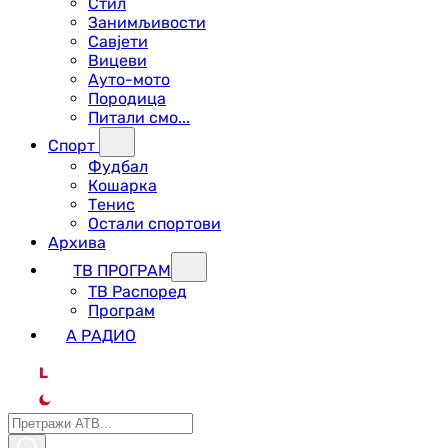
Стил
Занимљивости
Савјети
Вицеви
Ауто-мото
Породица
Питали смо...
Спорт
Фудбал
Кошарка
Тенис
Остали спортови
Архива
ТВ ПРОГРАМ
ТВ Распоред
Програм
А РАДИО
L