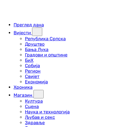
Преглед дана
Вијести
Република Српска
Друштво
Бања Лука
Градови и општине
БиХ
Србија
Регион
Свијет
Економија
Хроника
Магазин
Култура
Сцена
Наука и технологија
Љубав и секс
Здравље