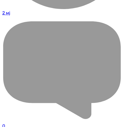
2 мј
0