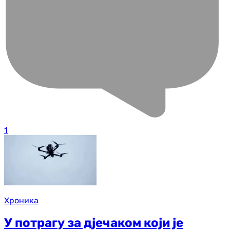
1
Хроника
У потрагу за дјечаком који је