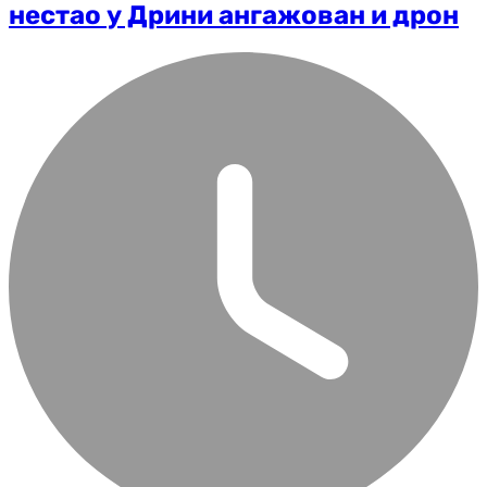
нестао у Дрини ангажован и дрон