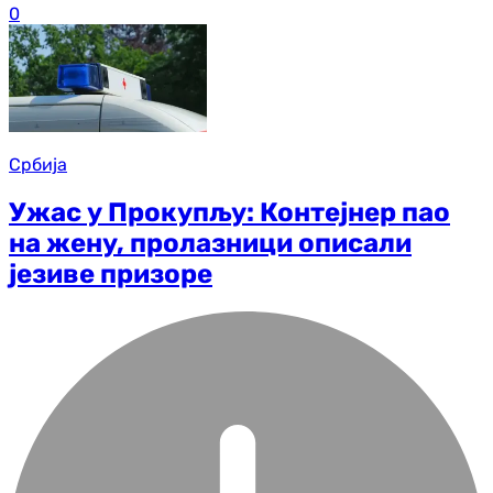
0
Србија
Ужас у Прокупљу: Контејнер пао
на жену, пролазници описали
језиве призоре