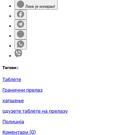
Линк је копиран!
Таг
ови
:
Таблете
Гранични прелаз
хапшење
одузете таблете на прелазу
Полиција
Коментари
(0)