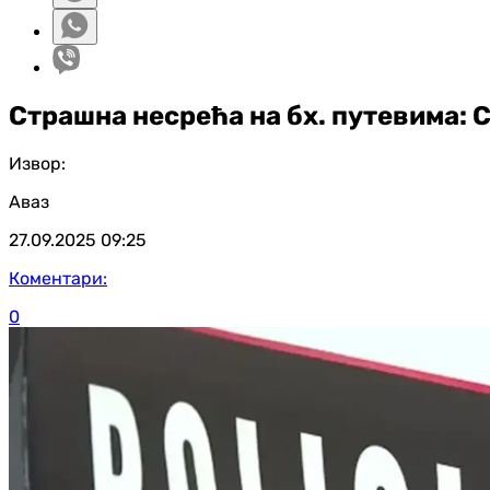
Страшна несрећа на бх. путевима: С
Извор:
Аваз
27.09.2025
09:25
Коментари:
0