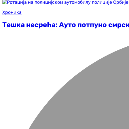
Хроника
Тешка несрећа: Ауто потпуно смрск