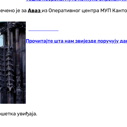
речено је за
Аваз
из Оперативног центра МУП Канто
Занимљивости
Прочитајте шта нам звијезде поручују да
ршетка увиђаја.