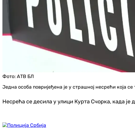
Фото:
АТВ БЛ
Једна особа повријеђена је у страшној несрећи која се
Несрећа се десила у улици Курта Счорка, када је 