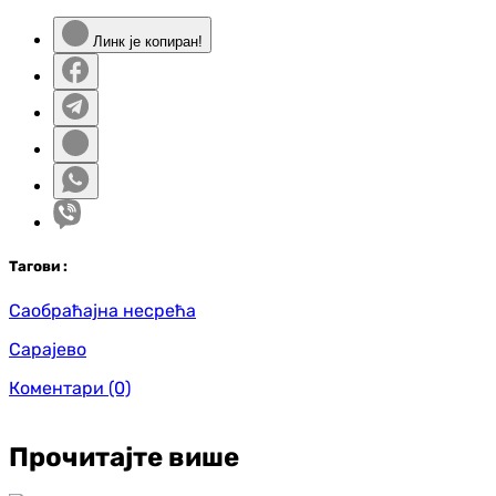
Линк је копиран!
Таг
ови
:
Саобраћајна несрећа
Сарајево
Коментари
(0)
Прочитајте више