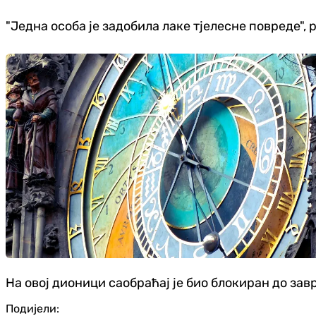
"Једна особа је задобила лаке тјелесне повреде", 
На овој дионици саобраћај је био блокиран до зав
Подијели: