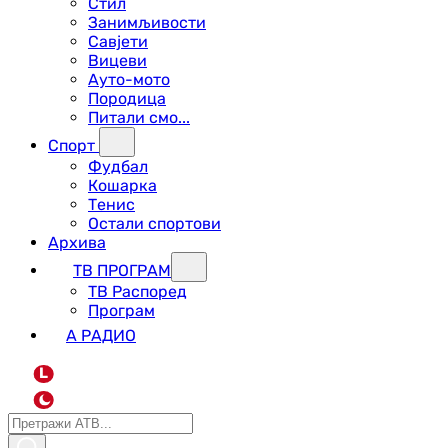
Стил
Занимљивости
Савјети
Вицеви
Ауто-мото
Породица
Питали смо...
Спорт
Фудбал
Кошарка
Тенис
Остали спортови
Архива
ТВ ПРОГРАМ
ТВ Распоред
Програм
А РАДИО
L