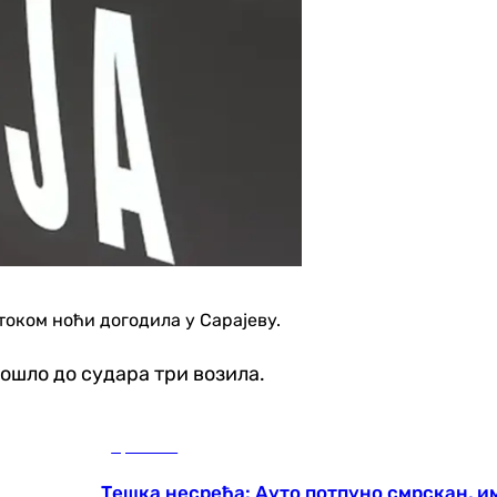
 током ноћи догодила у Сарајеву.
дошло до судара три возила.
Хроника
Тешка несрећа: Ауто потпуно смрскан, и