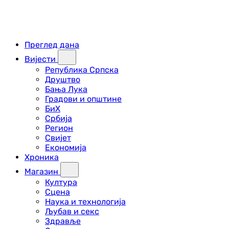
Преглед дана
Вијести
Република Српска
Друштво
Бања Лука
Градови и општине
БиХ
Србија
Регион
Свијет
Економија
Хроника
Магазин
Култура
Сцена
Наука и технологија
Љубав и секс
Здравље