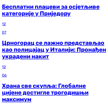
Бесплатни плацеви за осјетљиве
категорије у Приједору
12
07
Црногорац се лажно представљао
као полицајац у Италији: Пронађен
украдени накит
12
06
Храна све скупља: Глобалне
цијене достигле трогодишњи
максимум