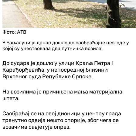
Фото:
АТВ
У Бањалуци је данас дошло до саобраћајне незгоде у
којој су учествовала два путничка возила.
До судара је дошло у улици Краља Петра I
Карађорђевића, у непосредној близини
Врховног суда Републике Српске.
На возилима је причињена мања материјална
штета.
Саобраћај се на овој дионици у центру града
тренутно одвија нешто спорије, због чега се
возачима савјетује опрез.