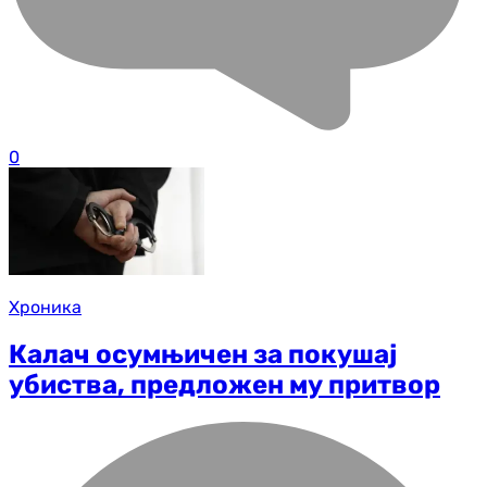
0
Хроника
Калач осумњичен за покушај
убиства, предложен му притвор