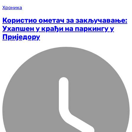
Хроника
Користио ометач за закључавање:
Ухапшен у крађи на паркингу у
Приједору