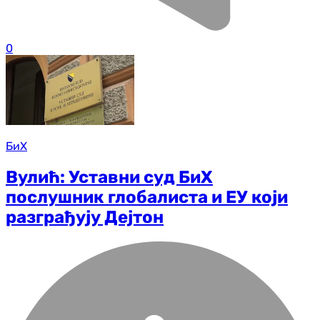
0
БиХ
Вулић: Уставни суд БиХ
послушник глобалиста и ЕУ који
разграђују Дејтон