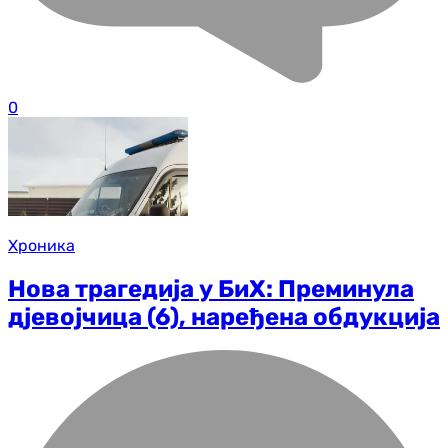
0
Хроника
Нова трагедија у БиХ: Преминула
дјевојчица (6), наређена обдукција