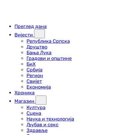
Преглед дана
Вијести
Република Српска
Друштво
Бања Лука
Градови и општине
БиХ
Србија
Регион
Свијет
Економија
Хроника
Магазин
Култура
Сцена
Наука и технологија
Љубав и секс
Здравље