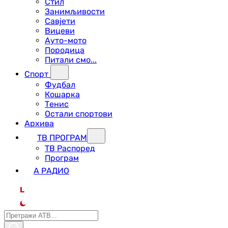
Стил
Занимљивости
Савјети
Вицеви
Ауто-мото
Породица
Питали смо...
Спорт
Фудбал
Кошарка
Тенис
Остали спортови
Архива
ТВ ПРОГРАМ
ТВ Распоред
Програм
А РАДИО
L