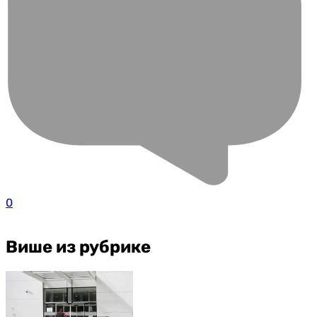
0
Више из рубрике