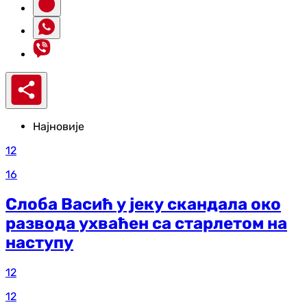
Најновије
12
16
Слоба Васић у јеку скандала око
развода ухваћен са старлетом на
наступу
12
12