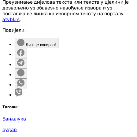
Преузимање дијелова текста или текста у цјелини је
дозвољено уз обавезно навођење извора и уз
постављање линка ка изворном тексту на порталу
atvbl.rs
.
Подијели:
Линк је копиран!
Таг
ови
:
Бањалука
судар