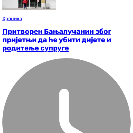
Хроника
Притворен Бањалучанин због
пријетњи да ће убити дијете и
родитеље супруге