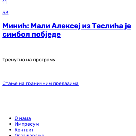
11
53
Минић: Мали Алексеј из Теслића је
симбол побједе
Тренутно на програму
Стање на граничним прелазима
О нама
Импресум
Контакт
Оглашавање