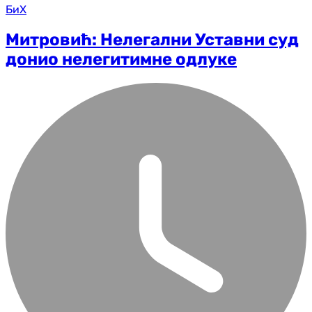
БиХ
Митровић: Нелегални Уставни суд
донио нелегитимне одлуке