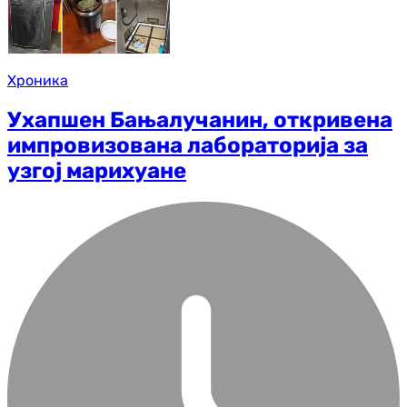
Хроника
Ухапшен Бањалучанин, откривена
импровизована лабораторија за
узгој марихуане