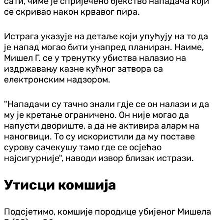
сати, чиме је спријечено бјекство нападача који
се скривао након крвавог пира.
Истрага указује на детаље који упућују на то да
је напад могао бити унапред планиран. Наиме,
Мишел Г. се у тренутку убиства налазио на
издржавању казне кућног затвора са
електронским надзором.
"Нападачи су тачно знали гдје се он налази и да
му је кретање ограничено. Он није могао да
напусти двориште, а да не активира аларм на
наногвици. То су искористили да му поставе
сурову сачекушу тамо где се осјећао
најсигурније", наводи извор близак истрази.
Утисци комшија
Подсјетимо, комшије породице убијеног Мишела