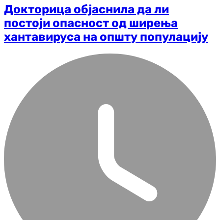
Докторица објаснила да ли
постоји опасност од ширења
хантавируса на општу популацију