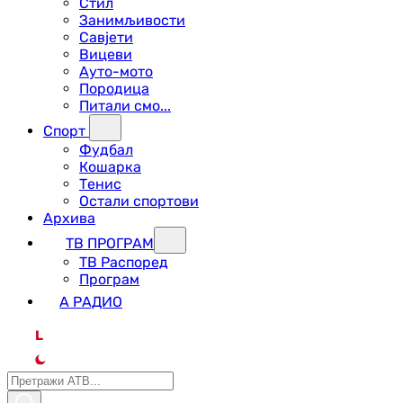
Стил
Занимљивости
Савјети
Вицеви
Ауто-мото
Породица
Питали смо...
Спорт
Фудбал
Кошарка
Тенис
Остали спортови
Архива
ТВ ПРОГРАМ
ТВ Распоред
Програм
А РАДИО
L