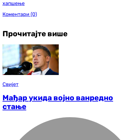
хапшење
Коментари
(0)
Прочитајте више
Свијет
Мађар укида војно ванредно
стање