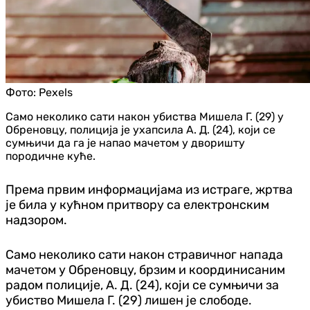
Фото:
Pexels
Само неколико сати након убиства Мишела Г. (29) у
Обреновцу, полиција је ухапсила А. Д. (24), који се
сумњичи да га је напао мачетом у дворишту
породичне куће.
Према првим информацијама из истраге, жртва
је била у кућном притвору са електронским
надзором.
Само неколико сати након стравичног напада
мачетом у Обреновцу, брзим и координисаним
радом полиције, А. Д. (24), који се сумњичи за
убиство Мишела Г. (29) лишен је слободе.