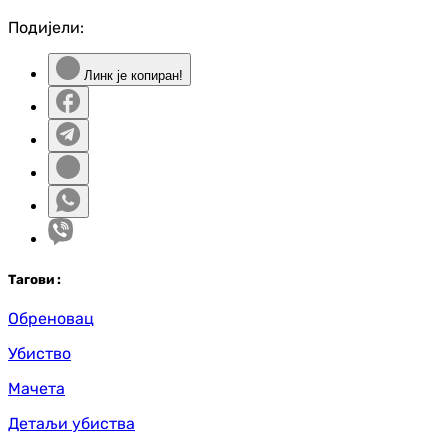
Подијели:
Линк је копиран!
Таг
ови
:
Обреновац
Убиство
Мачета
Детаљи убиства