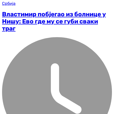
Србија
Властимир побјегао из болнице у
Нишу: Ево где му се губи сваки
траг