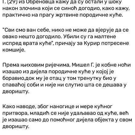
Г. (29) из Обреновца кажу да су остали у шоку
након злочина који се синоћ догодио, како кажу,
практично на прагу жртвине породичне куће.
"Сви смо ван себе, нико не може да вјерује да се
овако нешто догодило. Убили су га малтене
испред врата куће", причају за Курир потресене
комшије.
Према њиховим ријечима, Мишел Г. је кобне ноћи
изашао из дијела породичне куће у којој је
боравио,док му је отац у том тренутку био у
спаваћој соби и није ни слутио шта се дешава у
дворишту.
Како наводе, због наногице и мере кућног
притвора, младић се није удаљавао од куће, већ
је изашао само до помоћног дијела објекта у свом
дворишту.