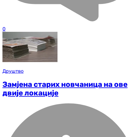
0
Друштво
Замјена старих новчаница на ове
двије локације