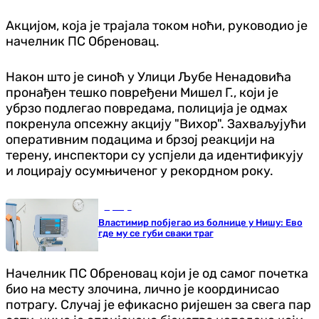
Акцијом, која је трајала током ноћи, руководио је
начелник ПС Обреновац.
Након што је синоћ у Улици Љубе Ненадовића
пронађен тешко повређени Мишел Г., који је
убрзо подлегао повредама, полиција је одмах
покренула опсежну акцију "Вихор". Захваљујући
оперативним подацима и брзој реакцији на
терену, инспектори су успјели да идентификују
и лоцирају осумњиченог у рекордном року.
Србија
Властимир побјегао из болнице у Нишу: Ево
где му се губи сваки траг
Начелник ПС Обреновац који је од самог почетка
био на месту злочина, лично је координисао
потрагу. Случај је ефикасно ријешен за свега пар