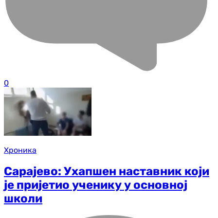
0
Хроника
Сарајево: Ухапшен наставник који
је пријетио ученику у основној
школи