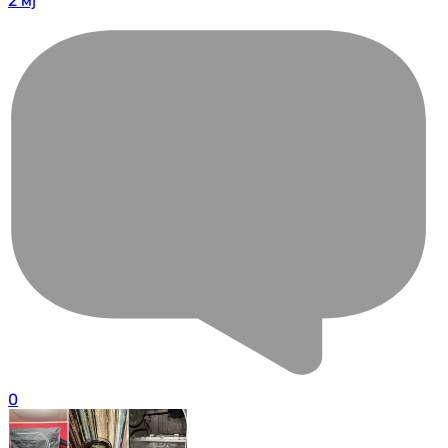
2 мј
0