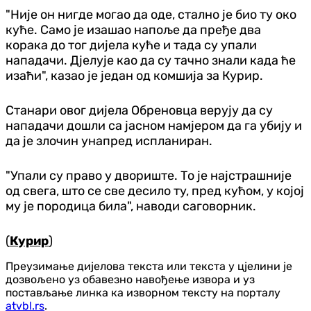
"Није он нигде могао да оде, стално је био ту око
куће. Само је изашао напоље да пређе два
корака до тог дијела куће и тада су упали
нападачи. Дјелује као да су тачно знали када ће
изаћи", казао је један од комшија за Курир.
Станари овог дијела Обреновца верују да су
нападачи дошли са јасном намјером да га убију и
да је злочин унапред испланиран.
"Упали су право у двориште. То је најстрашније
од свега, што се све десило ту, пред кућом, у којој
му је породица била", наводи саговорник.
(
Курир
)
Преузимање дијелова текста или текста у цјелини је
дозвољено уз обавезно навођење извора и уз
постављање линка ка изворном тексту на порталу
atvbl.rs
.