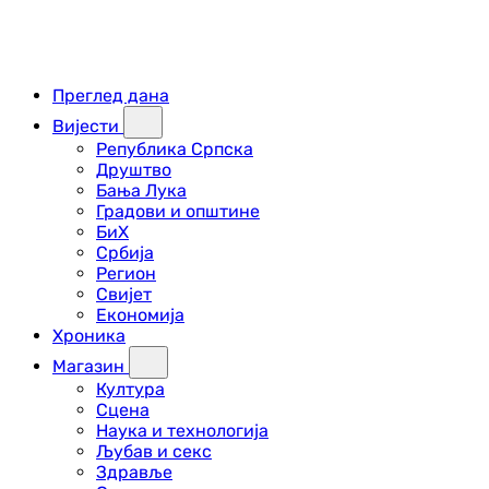
Преглед дана
Вијести
Република Српска
Друштво
Бања Лука
Градови и општине
БиХ
Србија
Регион
Свијет
Економија
Хроника
Магазин
Култура
Сцена
Наука и технологија
Љубав и секс
Здравље