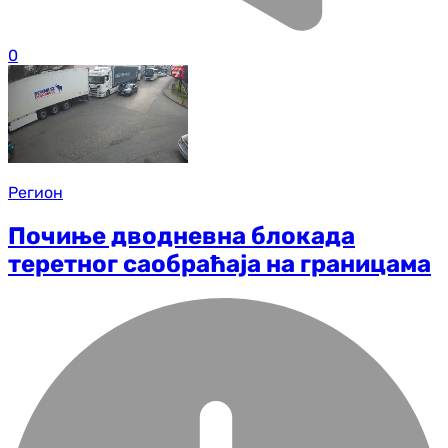
0
Регион
Почиње дводневна блокада
теретног саобраћаја на границама