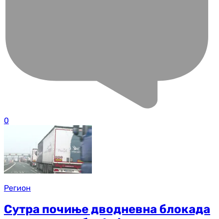
0
Регион
Сутра почиње дводневна блокада