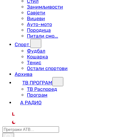
Стил
Занимљивости
Савјети
Вицеви
Ауто-мото
Породица
Питали смо...
Спорт
Фудбал
Кошарка
Тенис
Остали спортови
Архива
ТВ ПРОГРАМ
ТВ Распоред
Програм
А РАДИО
L