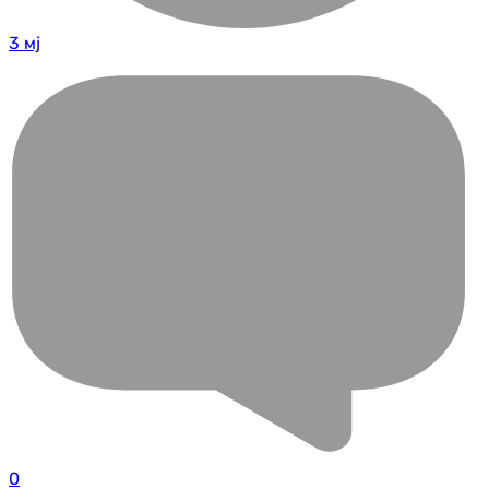
3 мј
0