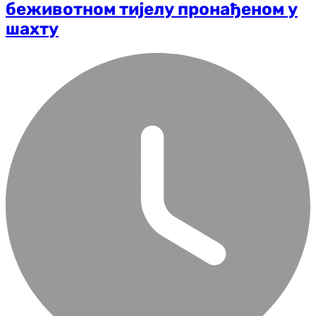
беживотном тијелу пронађеном у
шахту