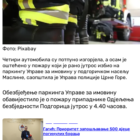
Фото:
Pixabay
Четири аутомобила су потпуно изгорјела, а осам је
оштећено у пожару који је рано јутрос избио на
паркингу Управе за имовину у подгоричком насељу
Маслине, саопштила је Управа полиције Црне Горе.
Обезбјеђење паркинга Управе за имовину
обавијестило је о пожару припаднике Одјељења
безбједности Подгорица јутрос у 4.40 часова.
Република Српска
Гагић: Приоритет запошљавање 500 дјеце
погинулих бораца