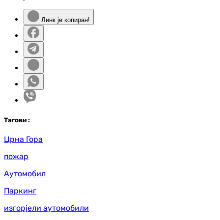
Линк је копиран!
Таг
ови
:
Црна Гора
пожар
Аутомобил
Паркинг
изгорјели аутомобили