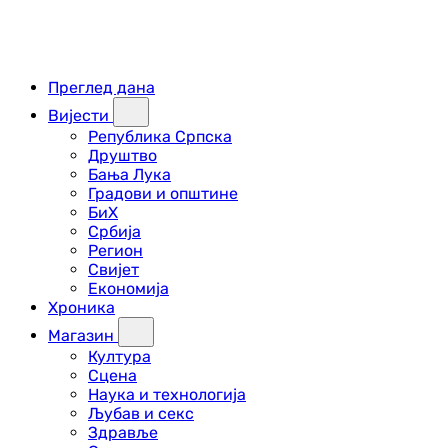
Преглед дана
Вијести
Република Српска
Друштво
Бања Лука
Градови и општине
БиХ
Србија
Регион
Свијет
Економија
Хроника
Магазин
Култура
Сцена
Наука и технологија
Љубав и секс
Здравље