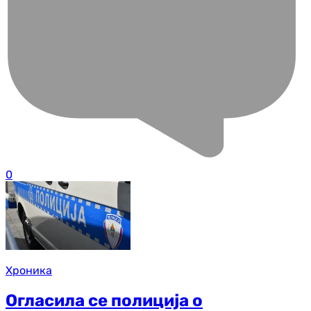
0
Хроника
Огласила се полиција о