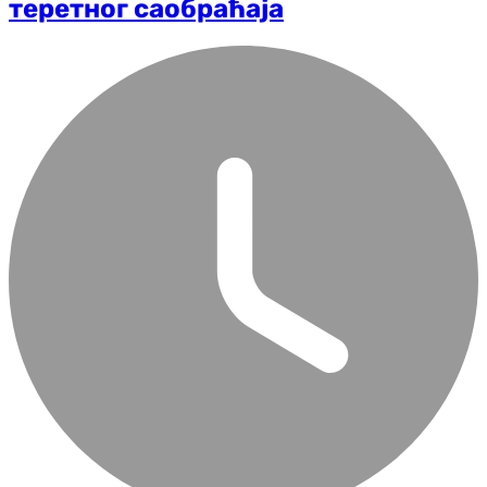
теретног саобраћаја