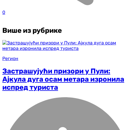
0
Више из рубрике
Регион
Застрашујући призори у Пули:
Ајкула дуга осам метара изронила
испред туриста