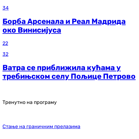
34
Борба Арсенала и Реал Мадрида
око Винисијуса
22
32
Ватра се приближила кућама у
требињском селу Пољице Петрово
Тренутно на програму
Стање на граничним прелазима