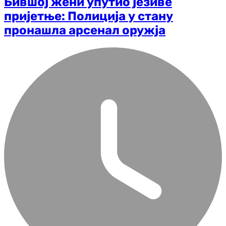
Бившој жени упутио језиве
пријетње: Полиција у стану
пронашла арсенал оружја