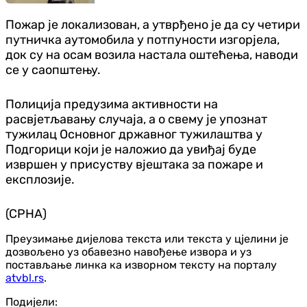
Пожар је локализован, а утврђено је да су четири
путничка аутомобила у потпуности изгорјела,
док су на осам возила настала оштећења, наводи
се у саопштењу.
Полиција предузима активности на
расвјетљавању случаја, а о свему је упознат
тужилац Основног државног тужилаштва у
Подгорици који је наложио да увиђај буде
извршен у присуству вјештака за пожаре и
експлозије.
(СРНА)
Преузимање дијелова текста или текста у цјелини је
дозвољено уз обавезно навођење извора и уз
постављање линка ка изворном тексту на порталу
atvbl.rs
.
Подијели: