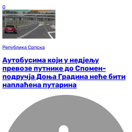
0
Република Српска
Аутобусима који у недјељу
превозе путнике до Спомен-
подручја Доња Градина неће бити
наплаћена путарина