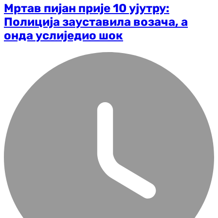
Мртав пијан прије 10 ујутру:
Полиција зауставила возача, а
онда услиједио шок