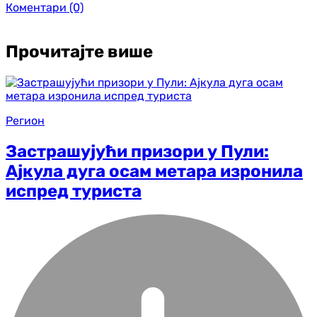
Коментари
(0)
Прочитајте више
Регион
Застрашујући призори у Пули:
Ајкула дуга осам метара изронила
испред туриста