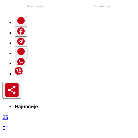
Најновије
23
01