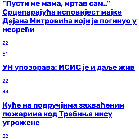
"Пусти ме мама, мртав сам.."
Срцепарајућа исповијест мајке
Дејана Митровића који је погинуо у
несрећи
22
51
УН упозорава: ИСИС је и даље жив
22
44
Куће на подручјима захваћеним
пожарима код Требиња нису
угрожене
22