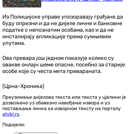
Из Полицијске управе упозоравају грађане да
буду опрезни и да не дијеле личне и банковне
податке с непознатим особама, као и да не
инсталирају апликације према сумњивим
упутама.
Ова превара још једном показује колико су
овакве онлајн шеме опасне, посебно за старије
особе које су честа мета превараната.
(Црна-Хроника)
Преузимање дијелова текста или текста у цјелини је
дозвољено уз обавезно навођење извора и уз
постављање линка ка изворном тексту на порталу
atvbl.rs
.
Подијели: