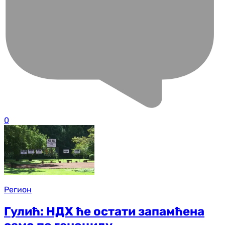
0
Регион
Гулић: НДХ ће остати запамћена