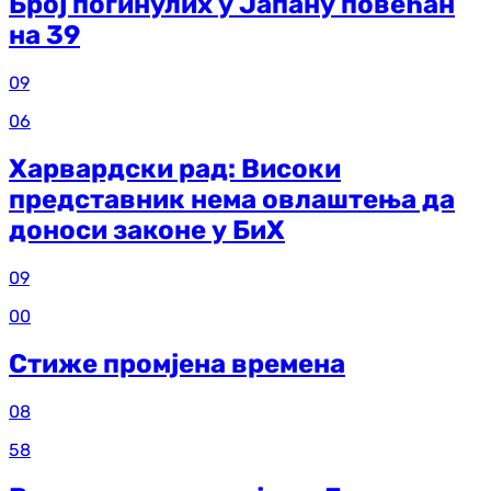
Број погинулих у Јапану повећан
на 39
09
06
Харвардски рад: Високи
представник нема овлаштења да
доноси законе у БиХ
09
00
Стиже промјена времена
08
58