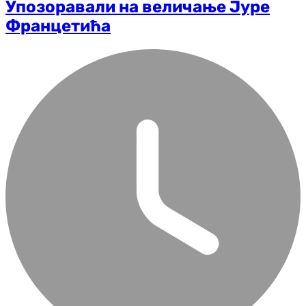
Упозоравали на величање Јуре
Францетића