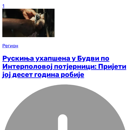
1
Регион
Рускиња ухапшена у Будви по
Интерполовој потјерници: Пријети
јој десет година робије