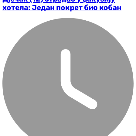
хотела: Један покрет био кобан