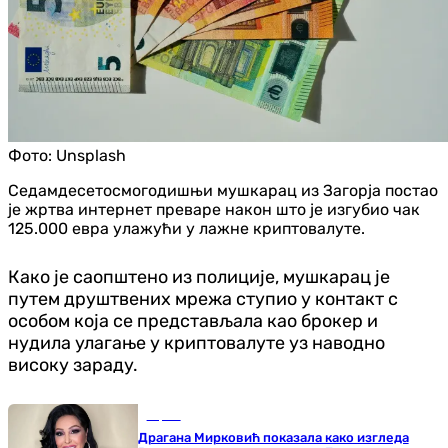
Фото:
Unsplash
Седамдесетосмогодишњи мушкарац из Загорја постао
је жртва интернет преваре након што је изгубио чак
125.000 евра улажући у лажне криптовалуте.
Како је саопштено из полиције, мушкарац је
путем друштвених мрежа ступио у контакт с
особом која се представљала као брокер и
нудила улагање у криптовалуте уз наводно
високу зараду.
Сцена
Драгана Мирковић показала како изгледа