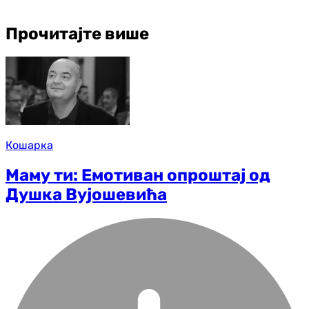
Прочитајте више
Кошарка
Маму ти: Емотиван опроштај од
Душка Вујошевића