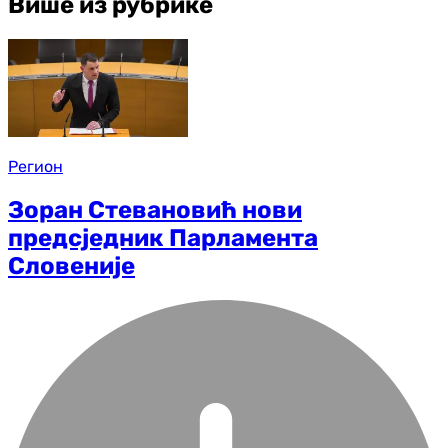
Више из рубрике
Регион
Зоран Стевановић нови
предсједник Парламента
Словеније