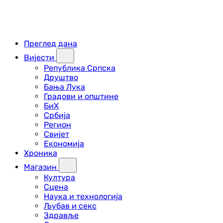
Преглед дана
Вијести
Република Српска
Друштво
Бања Лука
Градови и општине
БиХ
Србија
Регион
Свијет
Економија
Хроника
Магазин
Култура
Сцена
Наука и технологија
Љубав и секс
Здравље