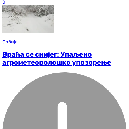
0
Србија
Враћа се снијег: Упаљено
агрометеоролошко упозорење