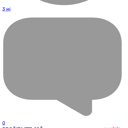
3 мј
0