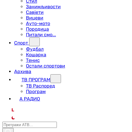
Стил
Занимљивости
Савјети
Вицеви
Ауто-мото
Породица
Питали смо...
Спорт
Фудбал
Кошарка
Тенис
Остали спортови
Архива
ТВ ПРОГРАМ
ТВ Распоред
Програм
А РАДИО
L