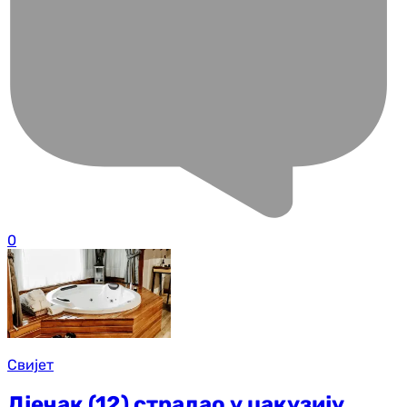
0
Свијет
Дјечак (12) страдао у џакузију