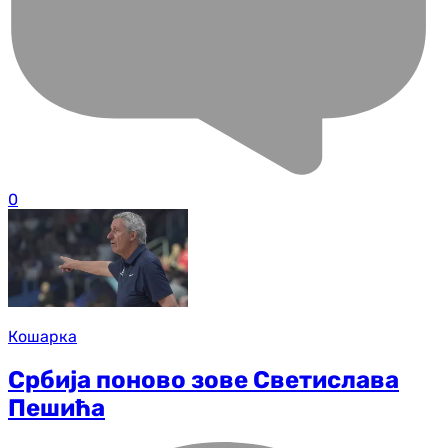
0
Кошарка
Србија поново зове Светислава
Пешића