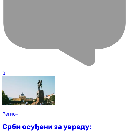
0
Регион
Срби осуђени за увреду: