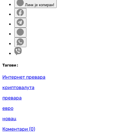
Линк је копиран!
Таг
ови
:
Интернет превара
криптовалута
превара
евро
новац
Коментари
(0)