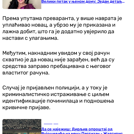
Велики петак у њеном дому: Један детаљ
свима привукао пажњу
Према упутама преваранта, у више наврата је
уплаћивао новац, а убрзо му је приказана и
лажна добит, што га је додатно увјерило да
настави с улагањима.
Међутим, накнадним увидом у свој рачун
схватио је да новац није зарађен, већ да су
средства заправо пребацивана с његовог
властитог рачуна.
Случај је пријављен полицији, а у току је
криминалистичко истраживање с циљем
идентификације починилаца и подношења
кривичне пријаве.
Кошарка
Да се најежиш: Дирљив опроштај од
Вујошевића на мечу Партизан - Жалгирис