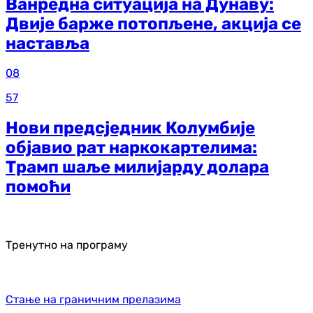
Ванредна ситуација на Дунаву:
Двије барже потопљене, акција се
наставља
08
57
Нови предсједник Колумбије
објавио рат наркокартелима:
Трамп шаље милијарду долара
помоћи
Тренутно на програму
Стање на граничним прелазима