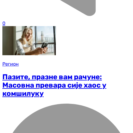
0
Регион
Пазите, празне вам рачуне:
Масовна превара сије хаос у
комшилуку