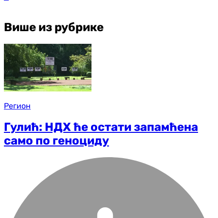
Више из рубрике
Регион
Гулић: НДХ ће остати запамћена
само по геноциду