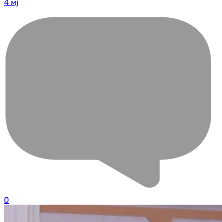
4 мј
0