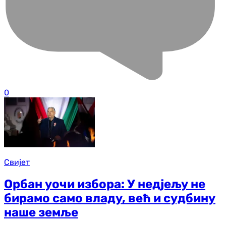
0
Свијет
Орбан уочи избора: У недјељу не
бирамо само владу, већ и судбину
наше земље