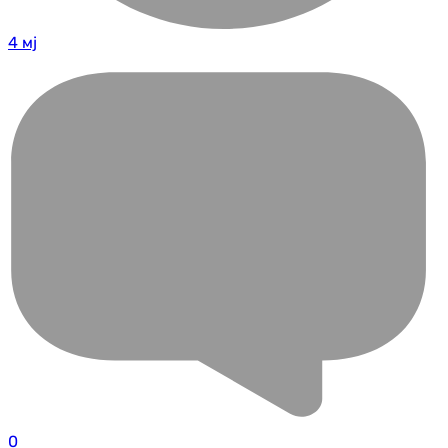
4 мј
0