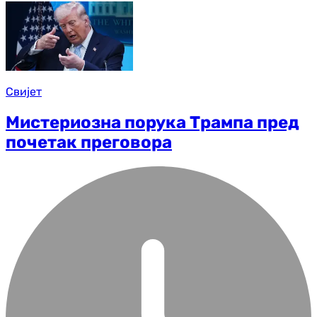
Свијет
Мистериозна порука Трампа пред
почетак преговора