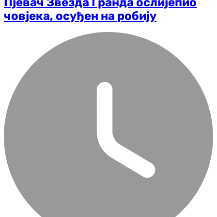
Пјевач Звезда Гранда ослијепио
човјека, осуђен на робију