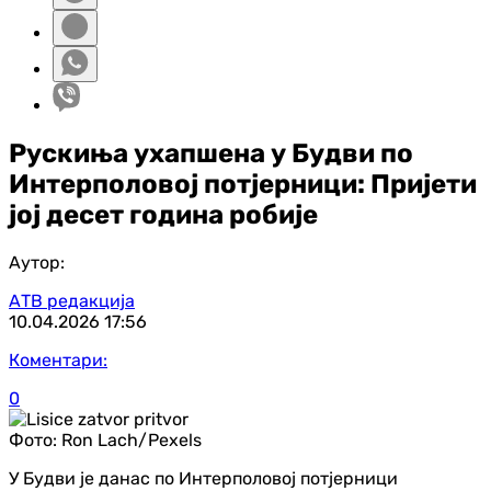
Рускиња ухапшена у Будви по
Интерполовој потјерници: Пријети
јој десет година робије
Аутор:
АТВ редакција
10.04.2026
17:56
Коментари:
0
Фото:
Ron Lach/Pexels
У Будви је данас по Интерполовој потјерници