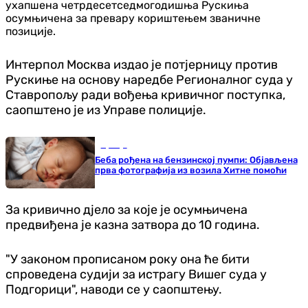
ухапшена четрдесетседмогодишња Рускиња
осумњичена за превару кориштењем званичне
позиције.
Интерпол Москва издао је потјерницу против
Рускиње на основу наредбе Регионалног суда у
Ставропољу ради вођења кривичног поступка,
саопштено је из Управе полиције.
Србија
Беба рођена на бензинској пумпи: Објављена
прва фотографија из возила Хитне помоћи
За кривично дјело за које је осумњичена
предвиђена је казна затвора до 10 година.
"У законом прописаном року она ће бити
спроведена судији за истрагу Вишег суда у
Подгорици", наводи се у саопштењу.