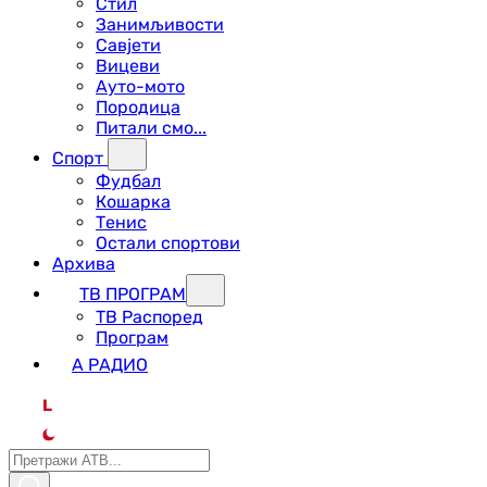
Стил
Занимљивости
Савјети
Вицеви
Ауто-мото
Породица
Питали смо...
Спорт
Фудбал
Кошарка
Тенис
Остали спортови
Архива
ТВ ПРОГРАМ
ТВ Распоред
Програм
А РАДИО
L