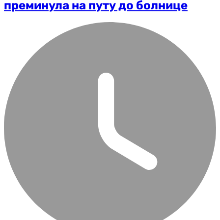
преминула на путу до болнице