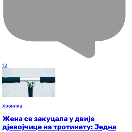
12
Хроника
Жена се закуцала у двије
дјевојчице на тротинету: Једна