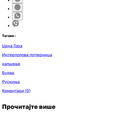
Таг
ови
:
Црна Гора
Интерполова потјерница
хапшење
Будва
Рускиња
Коментари
(0)
Прочитајте више