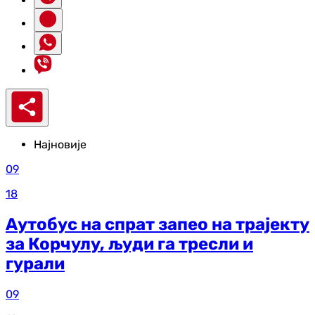
Најновије
09
18
Аутобус на спрат запео на трајекту
за Корчулу, људи га тресли и
гурали
09