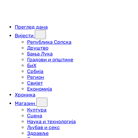
Преглед дана
Вијести
Република Српска
Друштво
Бања Лука
Градови и општине
БиХ
Србија
Регион
Свијет
Економија
Хроника
Магазин
Култура
Сцена
Наука и технологија
Љубав и секс
Здравље