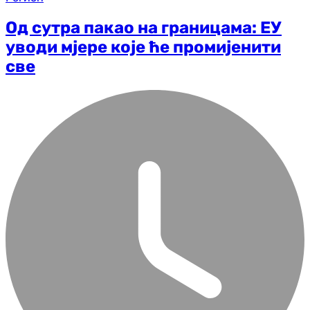
Од сутра пакао на границама: ЕУ
уводи мјере које ће промијенити
све