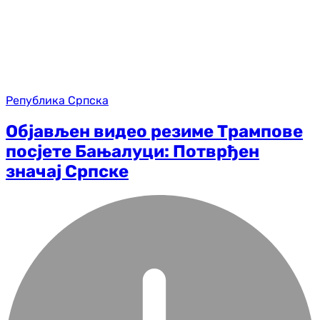
Република Српска
Објављен видео резиме Трампове
посјете Бањалуци: Потврђен
значај Српске