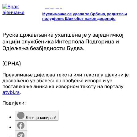
Породица
Муслиманка се удала за Србина, родитељи
полудјели: Шок обрт након деценије
Руска држављанка ухапшена је у заједничкој
акцији службеника Интерпола Подгорица и
Одјељења безбједности Будва.
(СРНА)
Преузимање дијелова текста или текста у цјелини је
дозвољено уз обавезно навођење извора и уз
постављање линка ка изворном тексту на порталу
atvbl.rs
.
Подијели:
Линк је копиран!