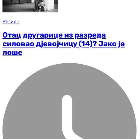
Регион
Отац другарице из разреда
силовао дјевојчицу (14)? Јако је
лоше