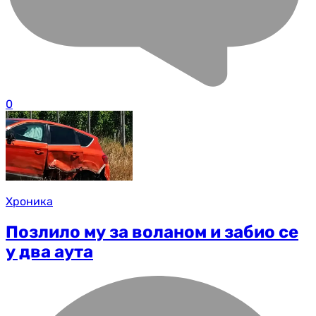
0
Хроника
Позлило му за воланом и забио се
у два аута