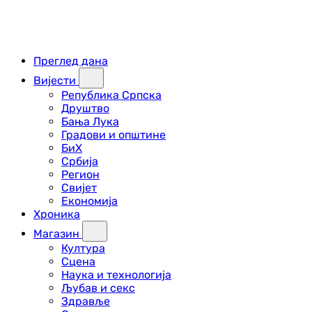
Преглед дана
Вијести
Република Српска
Друштво
Бања Лука
Градови и општине
БиХ
Србија
Регион
Свијет
Економија
Хроника
Магазин
Култура
Сцена
Наука и технологија
Љубав и секс
Здравље