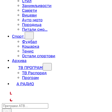
Стил
Занимљивости
Савјети
Вицеви
Ауто-мото
Породица
Питали смо...
Спорт
Фудбал
Кошарка
Тенис
Остали спортови
Архива
ТВ ПРОГРАМ
ТВ Распоред
Програм
А РАДИО
L