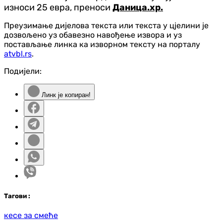
износи 25 евра, преноси
Даница.хр.
Преузимање дијелова текста или текста у цјелини је
дозвољено уз обавезно навођење извора и уз
постављање линка ка изворном тексту на порталу
atvbl.rs
.
Подијели:
Линк је копиран!
Таг
ови
:
кесе за смеће