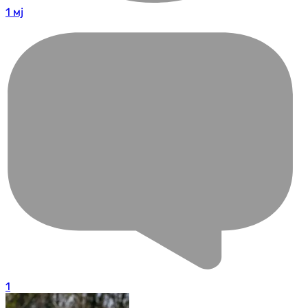
1 мј
1