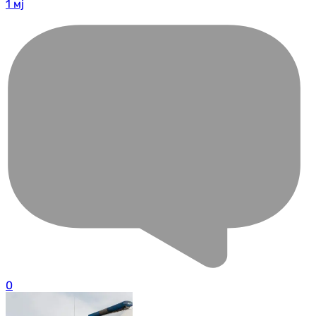
1 мј
0