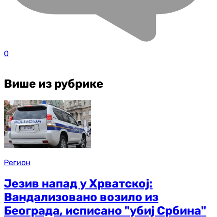
0
Више из рубрике
Регион
Језив напад у Хрватској:
Вандализовано возило из
Београда, исписано "убиј Србина"