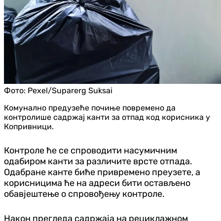
Фото:
Pexel/Suparerg Suksai
Комунално предузеће почиње повремено да
контролише садржај канти за отпад код корисника у
Копривници.
Контроле ће се спроводити насумичним
одабиром канти за различите врсте отпада.
Одабране канте биће привремено преузете, а
корисницима ће на адреси бити остављено
обавјештење о спровођењу контроле.
Након прегледа садржаја на рециклажном