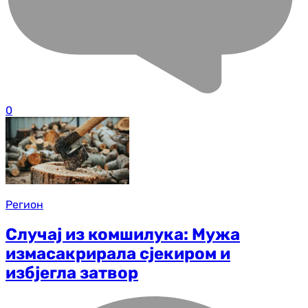
0
Регион
Случај из комшилука: Мужа
измасакрирала сјекиром и
избјегла затвор