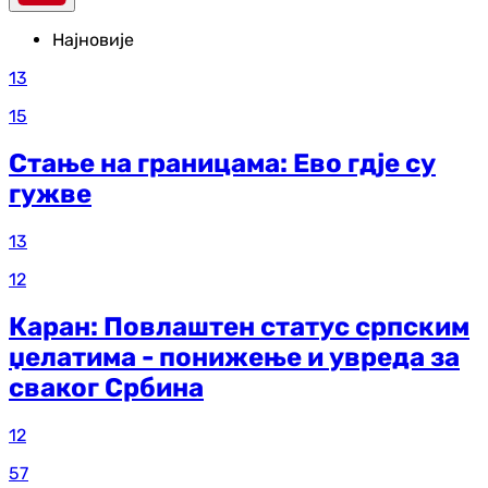
Најновије
13
15
Стање на границама: Ево гдје су
гужве
13
12
Каран: Повлаштен статус српским
џелатима - понижење и увреда за
сваког Србина
12
57