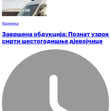
Хроника
Завршена обдукција: Познат узрок
смрти шестогодишње дјевојчице