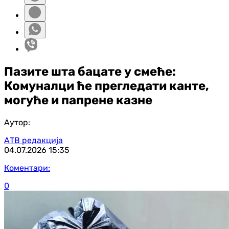
Пазите шта бацате у смеће:
Комуналци ће прегледати канте,
могуће и папрене казне
Аутор:
АТВ редакција
04.07.2026
15:35
Коментари:
0