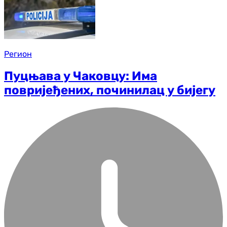
Регион
Пуцњава у Чаковцу: Има
повријеђених, починилац у бијегу