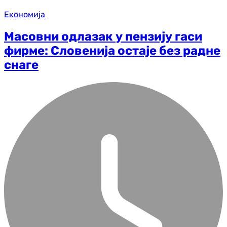
Економија
Масовни одлазак у пензију гаси
фирме: Словенија остаје без радне
снаге