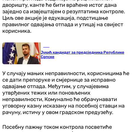
дворишту, канте ће бити враћене истог дана
заједно са извјештајем о резултатима контроле.
Циљ ове акције је едукација, подстицање
правилног одвајања отпада и утицај на свијест
корисника.
БиХ
Јукић кандидат за предсједника Републике
Српске
У случају мањих неправилности, корисницима ће
се дати препоруке и смјернице за исправно
одвајање отпада. Међутим, у случајевима
утврђених тежих или поновљених
неправилности, Комунално ће обрачунавати
уговорну казну исказану на посебној ставци на
рачуну, истичу у овом градском предузећу.
Посебну пажњу током контрола посветиће