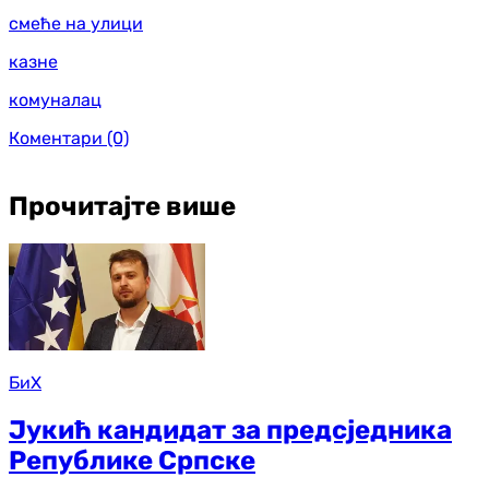
смеће на улици
казне
комуналац
Коментари
(0)
Прочитајте више
БиХ
Јукић кандидат за предсједника
Републике Српске