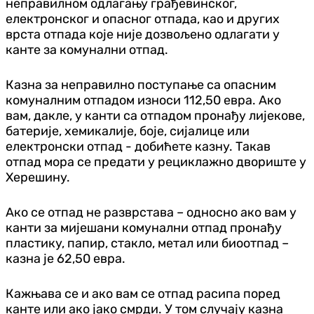
неправилном одлагању грађевинског,
електронског и опасног отпада, као и других
врста отпада које није дозвољено одлагати у
канте за комунални отпад.
Казна за неправилно поступање са опасним
комуналним отпадом износи 112,50 евра. Ако
вам, дакле, у канти са отпадом пронађу лијекове,
батерије, хемикалије, боје, сијалице или
електронски отпад - добићете казну. Такав
отпад мора се предати у рециклажно двориште у
Херешину.
Ако се отпад не разврстава – односно ако вам у
канти за мијешани комунални отпад пронађу
пластику, папир, стакло, метал или биоотпад –
казна је 62,50 евра.
Кажњава се и ако вам се отпад расипа поред
канте или ако јако смрди. У том случају казна