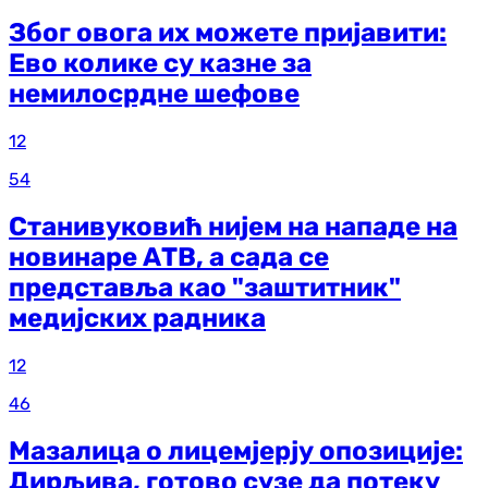
Због овога их можете пријавити:
Ево колике су казне за
немилосрдне шефове
12
54
Станивуковић нијем на нападе на
новинаре АТВ, а сада се
представља као "заштитник"
медијских радника
12
46
Мазалица о лицемјерју опозиције:
Дирљива, готово сузе да потеку