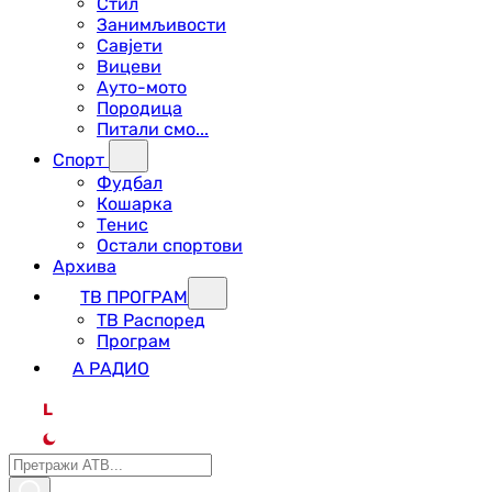
Стил
Занимљивости
Савјети
Вицеви
Ауто-мото
Породица
Питали смо...
Спорт
Фудбал
Кошарка
Тенис
Остали спортови
Архива
ТВ ПРОГРАМ
ТВ Распоред
Програм
А РАДИО
L