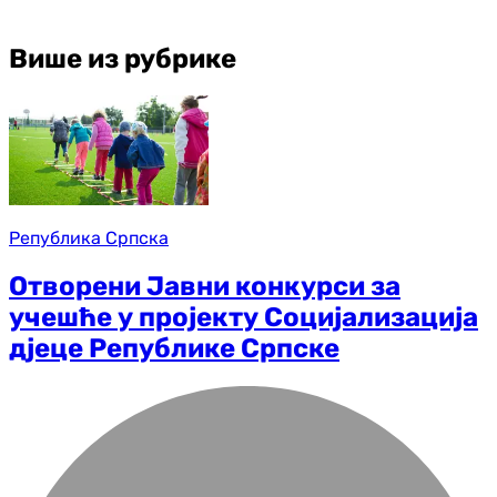
Више из рубрике
Република Српска
Отворени Јавни конкурси за
учешће у пројекту Социјализација
дјеце Републике Српске