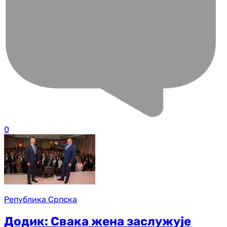
0
Република Српска
Додик: Свака жена заслужује