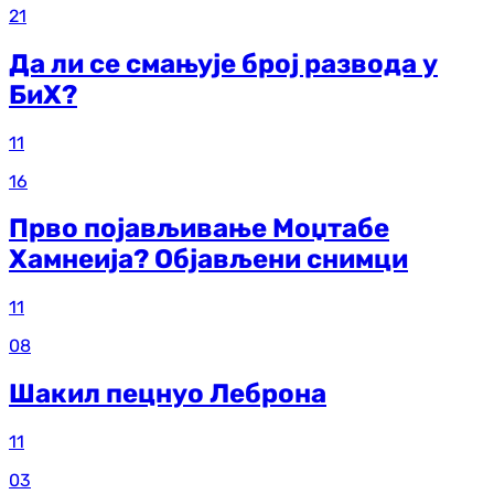
21
Да ли се смањује број развода у
БиХ?
11
16
Прво појављивање Моџтабе
Хамнеија? Објављени снимци
11
08
Шакил пецнуо Леброна
11
03