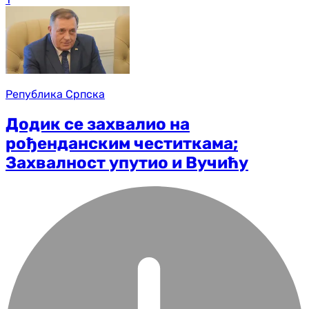
Република Српска
Додик се захвалио на
рођенданским честиткама;
Захвалност упутио и Вучићу