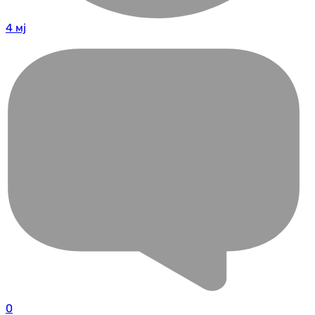
4 мј
0