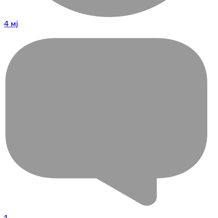
4 мј
1