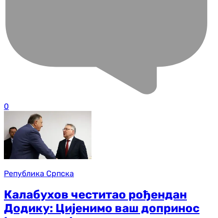
0
Република Српска
Калабухов честитао рођендан
Додику: Цијенимо ваш допринос