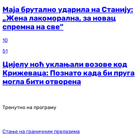
Маја брутално ударила на Станију:
„Жена лакоморална, за новац
спремна на све“
10
51
Цијелу ноћ уклањали возове код
Крижеваца: Познато када би пруга
могла бити отворена
Тренутно на програму
Стање на граничним прелазима