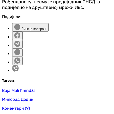
Рођенданску пјесму је предсједник СНСД-а
подијелио на друштвеној мрежи Икс.
Подијели:
Линк је копиран!
Таг
ови
:
Baja Mali Knindža
Милорад Додик
Коментари
(9)