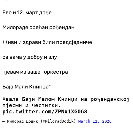
Ево и 12. март дође
Милораде срећан рођендан
Живи и здрави били предсједниче
са вама у добру и злу
пјевач из вашег оркестра
Баја Мали Книнџа"
Хвала Баји Малом Книнџи на рођенданској
пјесми и честитки.
pic.twitter.com/ZPNx1XG068
— Милорад Додик (@MiloradDodik)
March 12, 2026