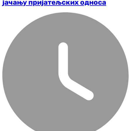
јачању пријатељских односа