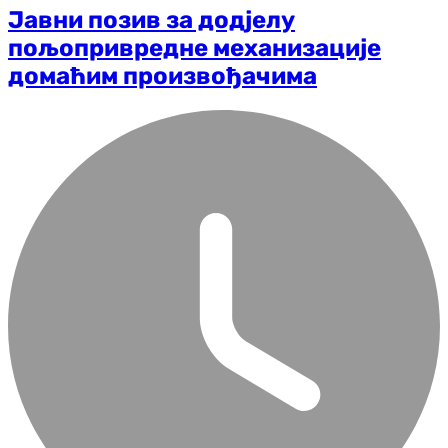
Јавни позив за додјелу
пољопривредне механизације
домаћим произвођачима