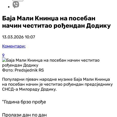
Баја Мали Книнџа на посебан
начин честитао рођендан Додику
13.03.2026
10:07
Коментари:
9
Фото:
Predsjednik RS
Популарни пјевач народне музике Баја Мали Книнџа
на посебан начин је честитао рођендан предсједнику
СНСД-а Милораду Додику.
"Година брзо прође
Пролази дан по дан