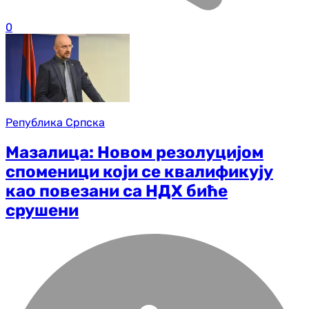
0
Република Српска
Мазалица: Новом резолуцијом
споменици који се квалификују
као повезани са НДХ биће
срушени