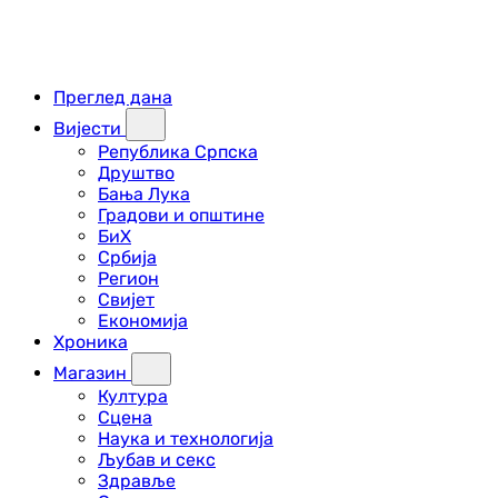
Преглед дана
Вијести
Република Српска
Друштво
Бања Лука
Градови и општине
БиХ
Србија
Регион
Свијет
Економија
Хроника
Магазин
Култура
Сцена
Наука и технологија
Љубав и секс
Здравље