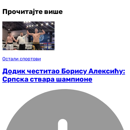
Прочитајте више
Остали спортови
Додик честитао Борису Алексићу:
Српска ствара шампионе