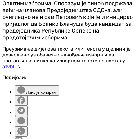
Општим изборима. Споразум је синоћ подржала
већина чланова Предсједништва СДС-а, али
очигледно не и сам Петровић који је и иницирао
приједлог да Бранко Блануша буде кандидат за
предсједника Републике Српске на
предстојећим изборима.
Преузимање дијелова текста или текста у цјелини је
дозвољено уз обавезно навођење извора и уз
постављање линка ка изворном тексту на порталу
atvbl.rs
.
Подијели:
Линк је копиран!