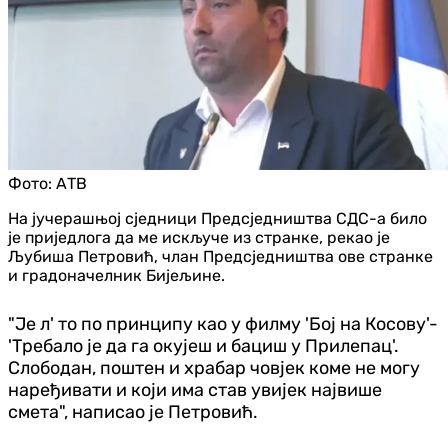
Фото:
АТВ
На јучерашњој сједници Предсједништва СДС-а било
је приједлога да ме искључе из странке, рекао је
Љубиша Петровић, члан Предсједништва ове странке
и градоначелник Бијељине.
"Је л' то по принципу као у филму 'Бој на Косову'-
'Требало је да га окујеш и бациш у Прилепац'.
Слободан, поштен и храбар човјек коме не могу
наређивати и који има став увијек највише
смета", написао је Петровић.