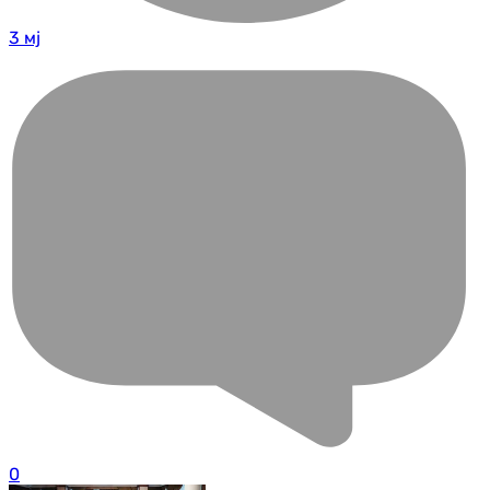
3 мј
0