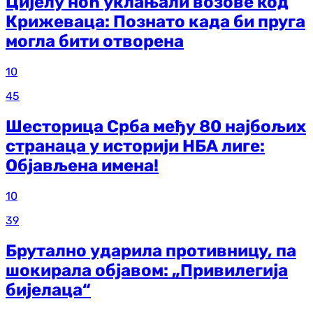
Цијелу ноћ уклањали возове код
Крижеваца: Познато када би пруга
могла бити отворена
10
45
Шесторица Срба међу 80 најбољих
странаца у историји НБА лиге:
Објављена имена!
10
39
Брутално ударила противницу, па
шокирала објавом: „Привилегија
бијелаца“