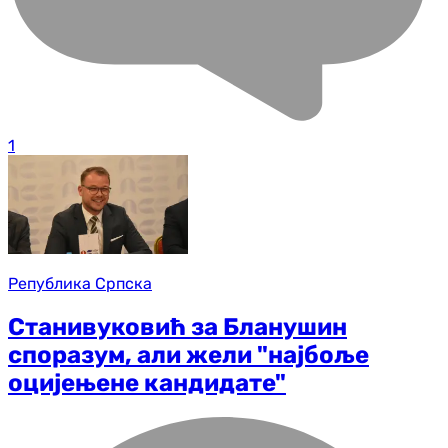
1
Република Српска
Станивуковић за Бланушин
споразум, али жели "најбоље
оцијењене кандидате"