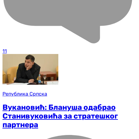
11
Република Српска
Вукановић: Блануша одабрао
Станивуковића за стратешког
партнера