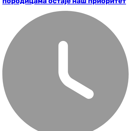
породицама остаје наш приоритет