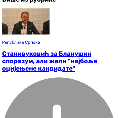
Република Српска
Станивуковић за Бланушин
споразум, али жели "најбоље
оцијењене кандидате"