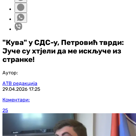
"Кува" у СДС-у, Петровић тврди:
Јуче су хтјели да ме искључе из
странке!
Аутор:
АТВ редакција
29.04.2026
17:25
Коментари:
25