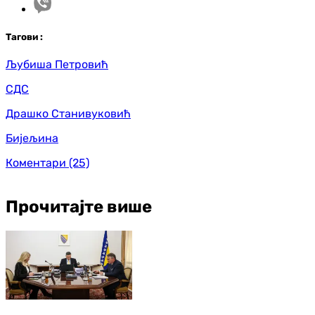
Таг
ови
:
Љубиша Петровић
СДС
Драшко Станивуковић
Бијељина
Коментари
(25)
Прочитајте више