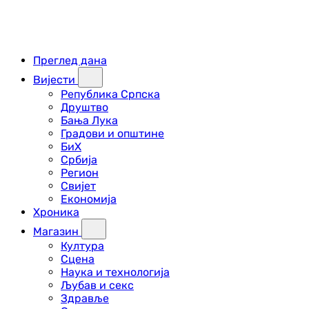
Преглед дана
Вијести
Република Српска
Друштво
Бања Лука
Градови и општине
БиХ
Србија
Регион
Свијет
Економија
Хроника
Магазин
Култура
Сцена
Наука и технологија
Љубав и секс
Здравље