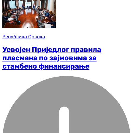
Република Српска
Усвојен Приједлог правила
пласмана по зајмовима за
стамбено финансирање