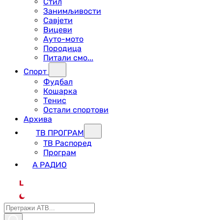
Стил
Занимљивости
Савјети
Вицеви
Ауто-мото
Породица
Питали смо...
Спорт
Фудбал
Кошарка
Тенис
Остали спортови
Архива
ТВ ПРОГРАМ
ТВ Распоред
Програм
А РАДИО
L