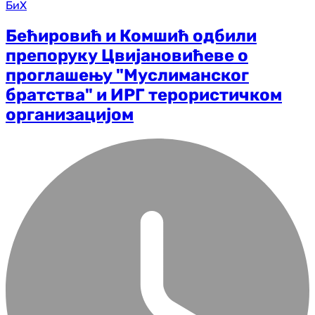
БиХ
Бећировић и Комшић одбили
препоруку Цвијановићеве о
проглашењу "Муслиманског
братства" и ИРГ терористичком
организацијом