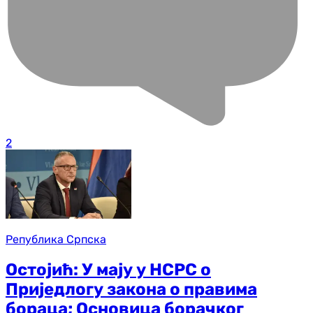
2
Република Српска
Остојић: У мају у НСРС о
Приједлогу закона о правима
бораца; Основица борачког