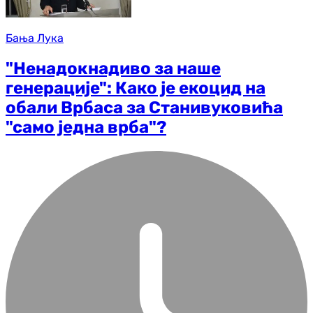
Бања Лука
"Ненадокнадиво за наше
генерације": Како је екоцид на
обали Врбаса за Станивуковића
"само једна врба"?