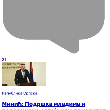
21
Република Српска
Минић: Подршка младима и