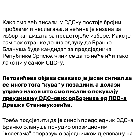
Како смо већ писали, у СДС-у постоје бројни
проблеми и неслагања, а већина је везана за
избор кандидата за предстојеће изборе. Иако је
сам врх странке донио одлуку да Бранко
Блануша буде кандидат за предсједника
Републике Српске, чини се да то неће ићи тако
лако ни у самом СДС-у.
Петовићева објава свакако је јасан сигнал да
се много тога "кува" у позадини, а долази
управо након што смо писали о покушају
преузимању СДС-ових одборника од ПСС-а
Драшка Станивуковића.
Треба подсјетити да је синоћ предсједник СДС-а
Бранко Блануша понудио опозиционим
"колегама" споразум о заједничком дјеловању на