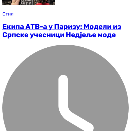
Стил
Екипа АТВ-а у Паризу: Модели из
Српске учесници Недјеље моде