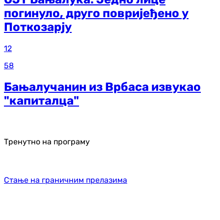
погинуло, друго повријеђено у
Поткозарју
12
58
Бањалучанин из Врбаса извукао
"капиталца"
Тренутно на програму
Стање на граничним прелазима