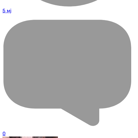
5 мј
0