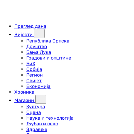
Преглед дана
Вијести
Република Српска
Друштво
Бања Лука
Градови и општине
БиХ
Србија
Регион
Свијет
Економија
Хроника
Магазин
Култура
Сцена
Наука и технологија
Љубав и секс
Здравље