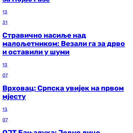
13
31
Стравично насиље над
малољетником: Везали га за дрво
и оставили у шуми
13
07
Врховац: Српска увијек на првом
мјесту
13
07
ОЈТ Бањалука: Једно лице