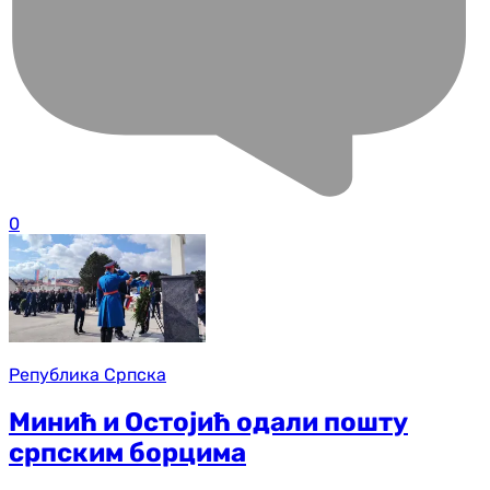
0
Република Српска
Минић и Остојић одали пошту
српским борцима