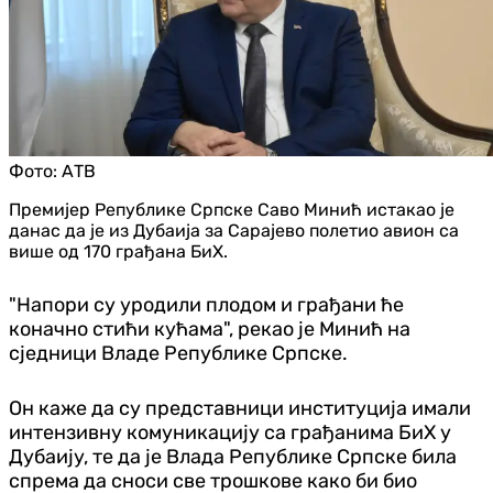
Фото:
АТВ
Премијер Републике Српске Саво Минић истакао је
данас да је из Дубаија за Сарајево полетио авион са
више од 170 грађана БиХ.
"Напори су уродили плодом и грађани ће
коначно стићи кућама", рекао је Минић на
сједници Владе Републике Српске.
Он каже да су представници институција имали
интензивну комуникацију са грађанима БиХ у
Дубаију, те да је Влада Републике Српске била
спрема да сноси све трошкове како би био