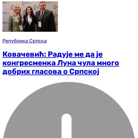
Република Српска
Ковачевић: Радује ме да је
конгресменка Луна чула много
добрих гласова о Српској