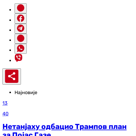
Најновије
13
40
Нетанјаху одбацио Трампов план
за Појас Газе