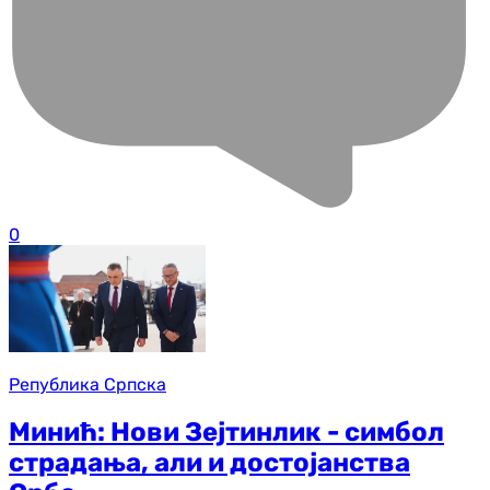
0
Република Српска
Минић: Нови Зејтинлик - симбол
страдања, али и достојанства