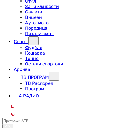
Стил
Занимљивости
Савјети
Вицеви
Ауто-мото
Породица
Питали смо...
Спорт
Фудбал
Кошарка
Тенис
Остали спортови
Архива
ТВ ПРОГРАМ
ТВ Распоред
Програм
А РАДИО
L