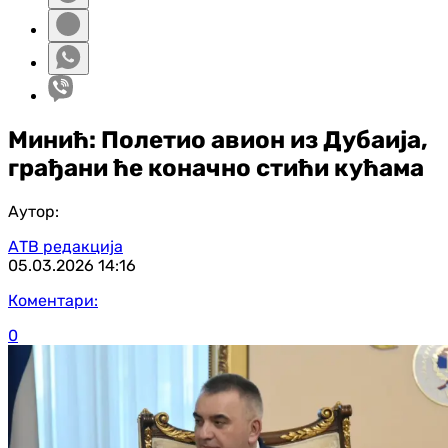
Минић: Полетио авион из Дубаија,
грађани ће коначно стићи кућама
Аутор:
АТВ редакција
05.03.2026
14:16
Коментари:
0