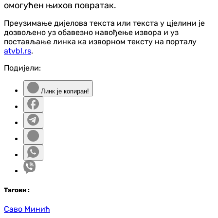
омогућен њихов повратак.
Преузимање дијелова текста или текста у цјелини је
дозвољено уз обавезно навођење извора и уз
постављање линка ка изворном тексту на порталу
atvbl.rs
.
Подијели:
Линк је копиран!
Таг
ови
:
Саво Минић