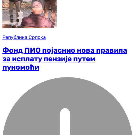
Република Српска
Фонд ПИО појаснио нова правила
за исплату пензије путем
пуномоћи