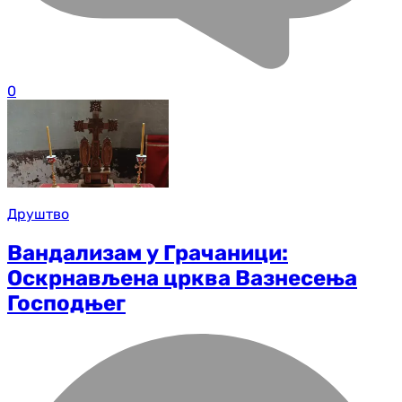
0
Друштво
Вандализам у Грачаници:
Оскрнављена црква Вазнесења
Господњег