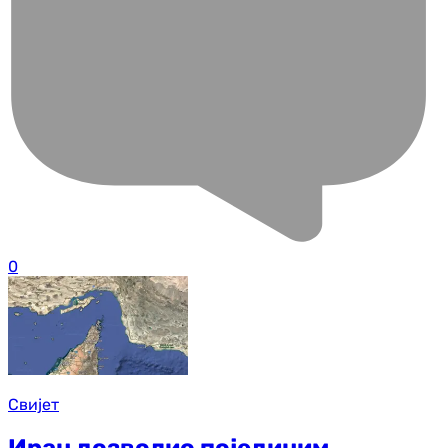
0
Свијет
Иран дозволио појединим