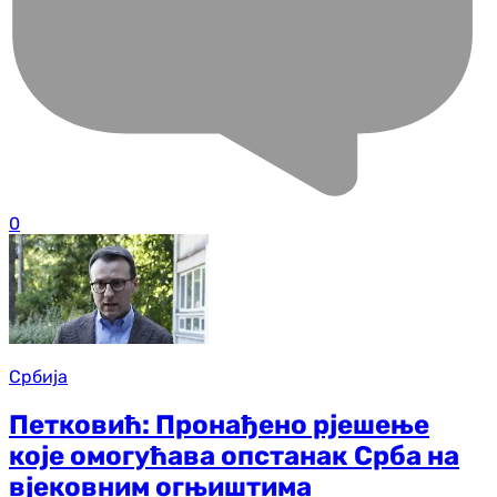
0
Србија
Петковић: Пронађено рјешење
које омогућава опстанак Срба на
вјековним огњиштима