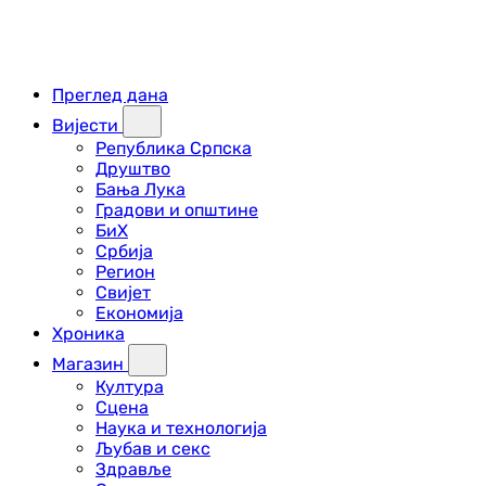
Преглед дана
Вијести
Република Српска
Друштво
Бања Лука
Градови и општине
БиХ
Србија
Регион
Свијет
Економија
Хроника
Магазин
Култура
Сцена
Наука и технологија
Љубав и секс
Здравље