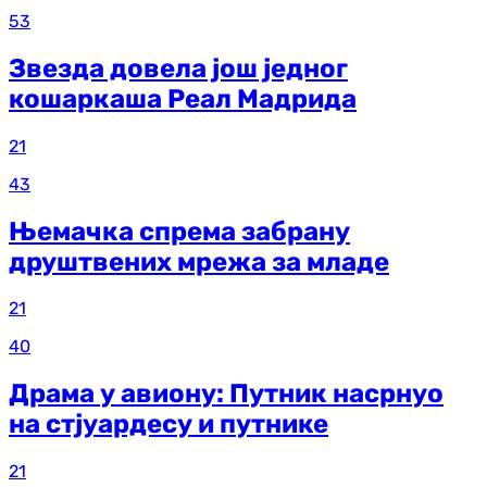
53
Звезда довела још једног
кошаркаша Реал Мадрида
21
43
Њемачка спрема забрану
друштвених мрежа за младе
21
40
Драма у авиону: Путник насрнуо
на стјуардесу и путнике
21