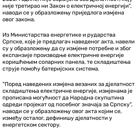
није третирао ни Закон о електричној енергији",
наводи се у образложењу приједлога измјена
овог закона.
Из Министарства енергетике и рударства
Српске, које је предлагач наведеног акта, навели
су у образложењу да су измјене потребне и због
експанзије производње електричне енергије
коришћењем соларних панела, те складиштења
струје помоћу батеријских система.
"Поред наведених измјена везаних за дјелатност
складиштења електричне енергије, измјенама је
прописана могућност да Народна скупштина
одреди пројекат од посебног значаја за Српску",
наводи се у образложењу овог акта којим се,
између осталог, дефинишу дјелатности у
енергетском сектору.