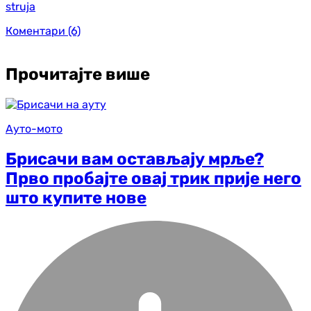
struja
Коментари
(6)
Прочитајте више
Ауто-мото
Брисачи вам остављају мрље?
Прво пробајте овај трик прије него
што купите нове