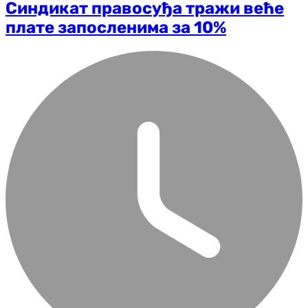
Синдикат правосуђа тражи веће
плате запосленима за 10%