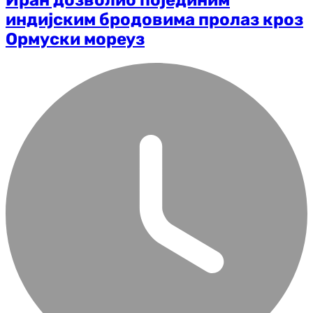
индијским бродовима пролаз кроз
Ормуски мореуз