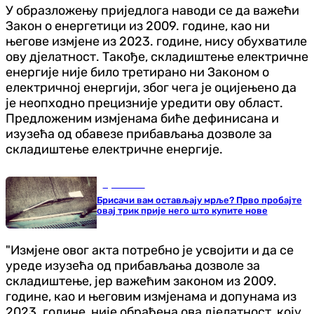
У образложењу приједлога наводи се да важећи
Закон о енергетици из 2009. године, као ни
његове измјене из 2023. године, нису обухватиле
ову дјелатност. Такође, складиштење електричне
енергије није било третирано ни Законом о
електричној енергији, због чега је оцијењено да
је неопходно прецизније уредити ову област.
Предложеним измјенама биће дефинисана и
изузећа од обавезе прибављања дозволе за
складиштење електричне енергије.
Ауто-мото
Брисачи вам остављају мрље? Прво пробајте
овај трик прије него што купите нове
"Измјене овог акта потребно је усвојити и да се
уреде изузећа од прибављања дозволе за
складиштење, јер важећим законом из 2009.
године, као и његовим измјенама и допунама из
2023. године, није обрађена ова дјелатност, коју