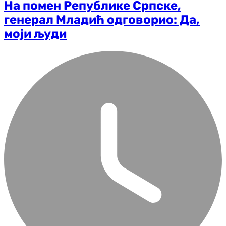
На помен Републике Српске,
генерал Младић одговорио: Да,
моји људи