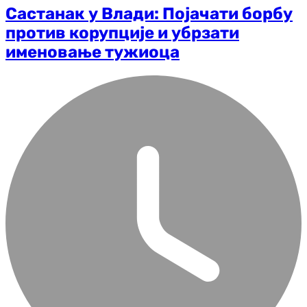
Састанак у Влади: Појачати борбу
против корупције и убрзати
именовање тужиоца