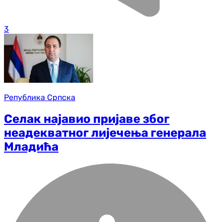
3
Република Српска
Селак најавио пријаве због
неадекватног лијечења генерала
Младића