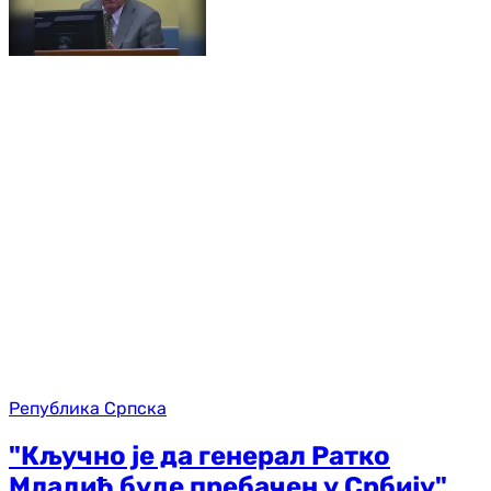
Република Српска
"Кључно је да генерал Ратко
Младић буде пребачен у Србију"