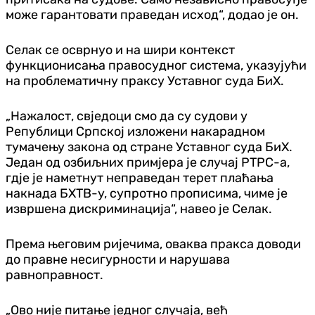
може гарантовати праведан исход“, додао је он.
Селак се осврнуо и на шири контекст
функционисања правосудног система, указујући
на проблематичну праксу Уставног суда БиХ.
„Нажалост, свједоци смо да су судови у
Републици Српској изложени накарадном
тумачењу закона од стране Уставног суда БиХ.
Један од озбиљних примјера је случај РТРС-а,
гдје је наметнут неправедан терет плаћања
накнада БХТВ-у, супротно прописима, чиме је
извршена дискриминација“, навео је Селак.
Према његовим ријечима, оваква пракса доводи
до правне несигурности и нарушава
равноправност.
„Ово није питање једног случаја, већ