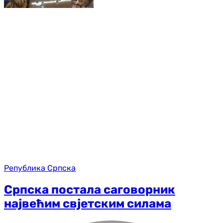
Република Српска
Српска постала саговорник
највећим свјетским силама