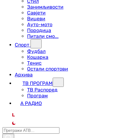
Стил
Занимљивости
Савјети
Вицеви
Ауто-мото
Породица
Питали смо...
Спорт
Фудбал
Кошарка
Тенис
Остали спортови
Архива
ТВ ПРОГРАМ
ТВ Распоред
Програм
А РАДИО
L