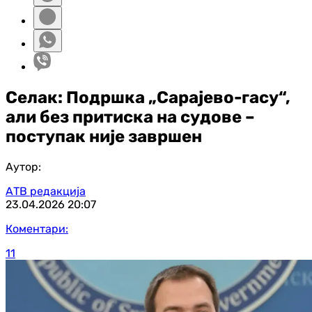
Селак: Подршка „Сарајево-гасу“,
али без притиска на судове –
поступак није завршен
Аутор:
АТВ редакција
23.04.2026
20:07
Коментари:
11