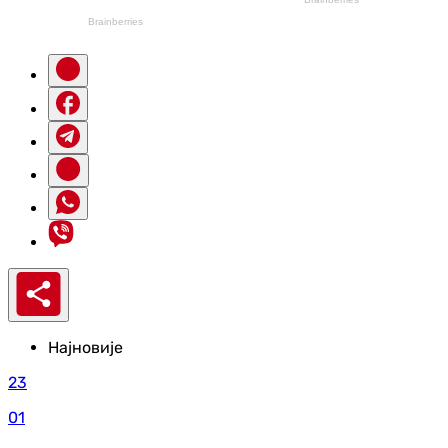
Најновије
23
01