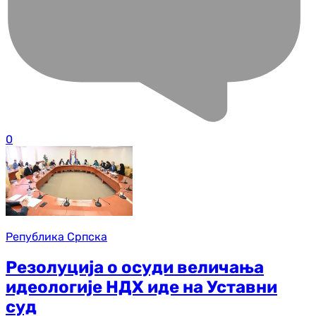
0
Република Српска
Резолуција о осуди величања
идеологије НДХ иде на Уставни
суд