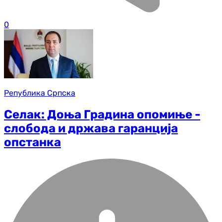
0
Република Српска
Селак: Доња Градина опомиње -
слобода и држава гаранција
опстанка