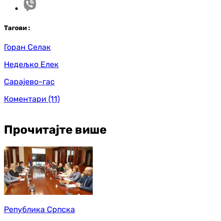
Таг
ови
:
Горан Селак
Недељко Елек
Сарајево-гас
Коментари
(11)
Прочитајте више
Република Српска