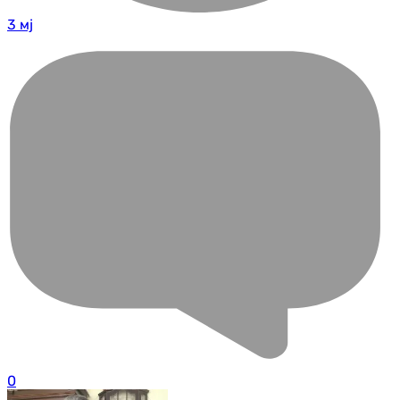
3 мј
0