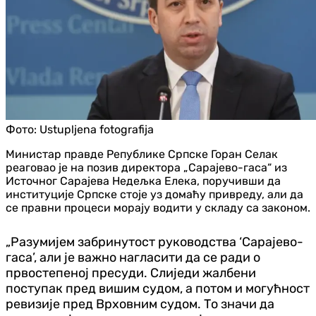
Фото:
Ustupljena fotografija
Министар правде Републике Српске Горан Селак
реаговао је на позив директора „Сарајево-гаса“ из
Источног Сарајева Недељка Елека, поручивши да
институције Српске стоје уз домаћу привреду, али да
се правни процеси морају водити у складу са законом.
„Разумијем забринутост руководства ‘Сарајево-
гаса’, али је важно нагласити да се ради о
првостепеној пресуди. Слиједи жалбени
поступак пред вишим судом, а потом и могућност
ревизије пред Врховним судом. То значи да