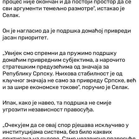
процес није окончан и да постоји простор да се
сви аргументи темељно размотре“, истакао је
Селак.
Он је нагласио да је подршка домаћој привреди
јасан приоритет.
„Увијек смо спремни да пружимо подршку
домаћим привредним субјектима, а нарочито
стратешким предузећима од значаја за
Републику Српску. Њихова стабилност је од
кључног значаја не само за привреду Српске, већ
и за шире економске токове“, поручио је Селак.
Ипак, како је навео, та подршка не смије
угрозити независност правосуђа.
„Очекујем да се овај спор рјешава искључиво у
институцијама система, без било каквих
притисака на судове. Само независно правосуђе