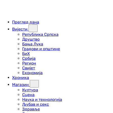
Преглед дана
Вијести
Република Српска
Друштво
Бања Лука
Градови и општине
БиХ
Србија
Регион
Свијет
Економија
Хроника
Магазин
Култура
Сцена
Наука и технологија
Љубав и секс
Здравље