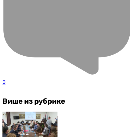
0
Више из рубрике