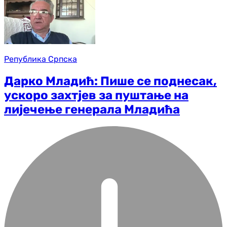
Република Српска
Дарко Младић: Пише се поднесак,
ускоро захтјев за пуштање на
лијечење генерала Младића