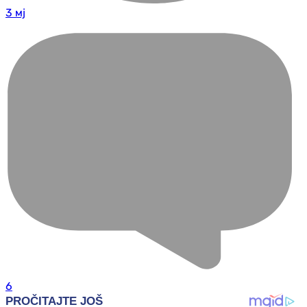
3 мј
6