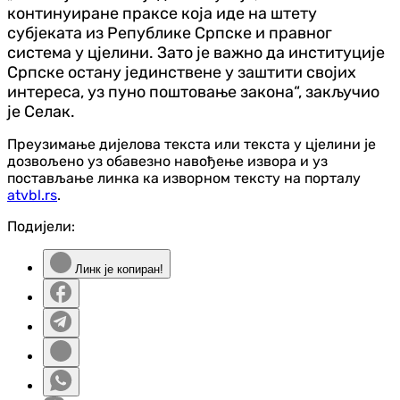
континуиране праксе која иде на штету
субјеката из Републике Српске и правног
система у цјелини. Зато је важно да институције
Српске остану јединствене у заштити својих
интереса, уз пуно поштовање закона“, закључио
је Селак.
Преузимање дијелова текста или текста у цјелини је
дозвољено уз обавезно навођење извора и уз
постављање линка ка изворном тексту на порталу
atvbl.rs
.
Подијели:
Линк је копиран!