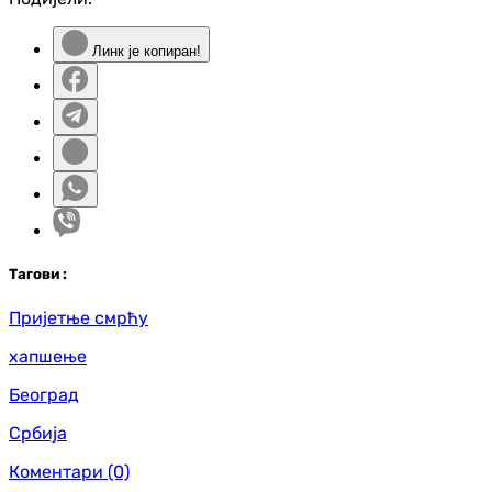
Линк је копиран!
Таг
ови
:
Пријетње смрћу
хапшење
Београд
Србија
Коментари
(0)