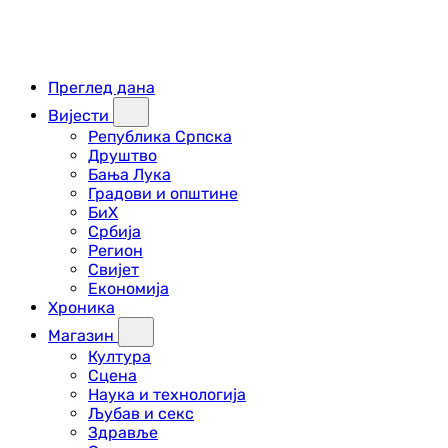
Преглед дана
Вијести
Република Српска
Друштво
Бања Лука
Градови и општине
БиХ
Србија
Регион
Свијет
Економија
Хроника
Магазин
Култура
Сцена
Наука и технологија
Љубав и секс
Здравље