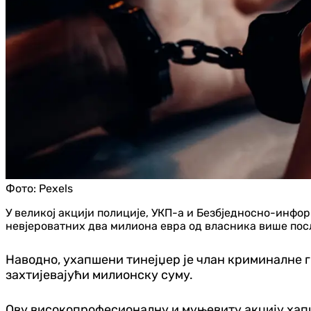
Фото:
Pexels
У великој акцији полиције, УКП-а и Безбједносно-инф
невјероватних два милиона евра од власника више посл
Наводно, ухапшени тинејџер је члан криминалне г
захтијевајући милионску суму.
Ову високопрофесионалну и муњевиту акцију хап