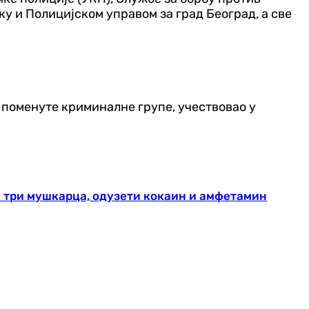
у и Полицијском управом за град Београд, а све
 поменуте криминалне групе, учествовао у
а три мушкарца, одузети кокаин и амфетамин