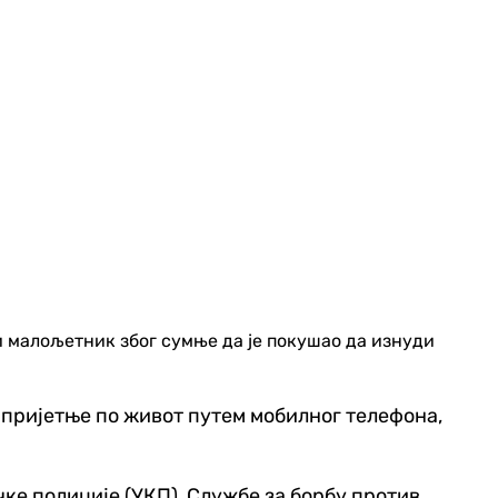
и малољетник због сумње да је покушао да изнуди
 пријетње по живот путем мобилног телефона,
е полиције (УКП), Службе за борбу против