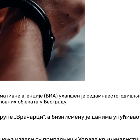
ормативне агенције (БИА) ухапшен је седамнаестогодишњ
овних објеката у Београду.
рупе „Врачарци“, а бизнисмену је данима упућивао
шења извели су припадници Управе криминалистичк