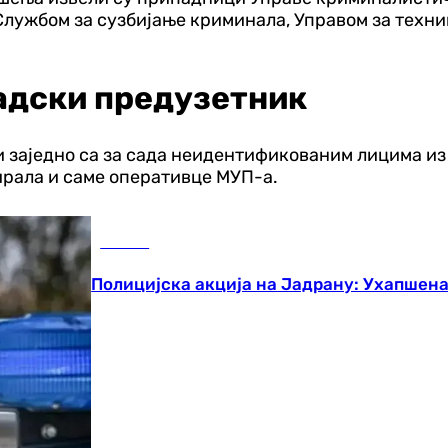
лужбом за сузбијање криминала, Управом за техник
радски предузетник
и заједно са за сада неидентификованим лицима из
ирала и саме оперативце МУП-а.
Регион
Полицијска акција на Јадрану: Ухапшен