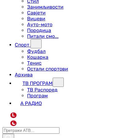
Стил
Занимљивости
Савјети
Вицеви
Ауто-мото
Породица
Питали смо...
Спорт
Фудбал
Кошарка
Тенис
Остали спортови
Архива
ТВ ПРОГРАМ
ТВ Распоред
Програм
А РАДИО
L