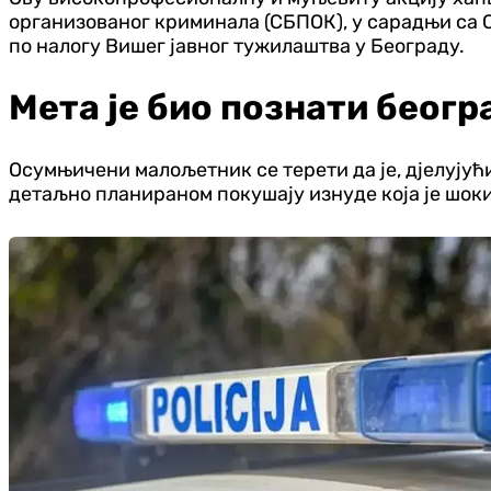
организованог криминала (СБПОК), у сарадњи са С
по налогу Вишег јавног тужилаштва у Београду.
Мета је био познати беог
Осумњичени малољетник се терети да је, дјелујућ
детаљно планираном покушају изнуде која је шок