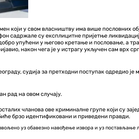
смен који у свом власништву има више пословних об
лефон садржале су експлицитне пријетње ликвидациј
бро упућени у његово кретање и пословање, а траж
ријавио, након чега је у истрагу укључен сам врх с
граду, судија за претходни поступак одредио је м
н рад на овом случају.
осталих чланова ове криминалне групе који су зај
биће брзо идентификовани и приведени правди.
озвољено уз обавезно навођење извора и уз постављање 