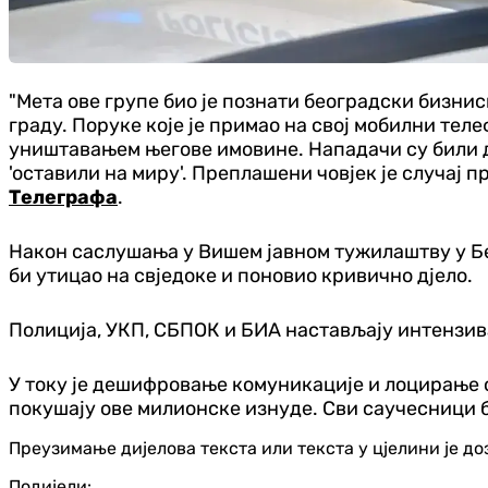
"Мета ове групе био је познати београдски бизни
граду. Поруке које је примао на свој мобилни те
уништавањем његове имовине. Нападачи су били до
'оставили на миру'. Преплашени човјек је случај п
Телеграфа
.
Након саслушања у Вишем јавном тужилаштву у Бео
би утицао на свједоке и поновио кривично дјело.
Полиција, УКП, СБПОК и БИА настављају интензива
У току је дешифровање комуникације и лоцирање 
покушају ове милионске изнуде. Сви саучесници 
Преузимање дијелова текста или текста у цјелини је д
Подијели: