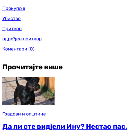
Прокупље
Убиство
Притвор
одређен притвор
Коментари
(0)
Прочитајте више
Градови и општине
Да ли сте видјели Ину? Нестао пас,