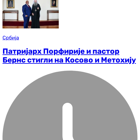
Србија
Патријарх Порфирије и пастор
Бернс стигли на Косово и Метохију