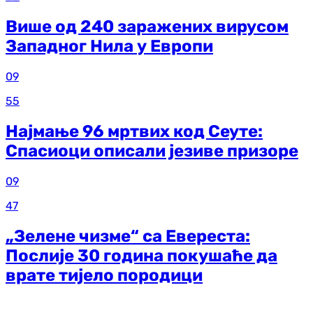
Више од 240 заражених вирусом
Западног Нила у Европи
09
55
Најмање 96 мртвих код Сеуте:
Спасиоци описали језиве призоре
09
47
„Зелене чизме“ са Евереста:
Послије 30 година покушаће да
врате тијело породици