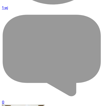
1 мј
0