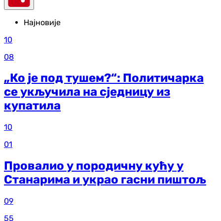
Најновије
10
08
„Ко је под тушем?“: Политичарка
се укључила на сједницу из
купатила
10
01
Провалио у породичну кућу у
Станарима и украо гасни пиштољ
09
55