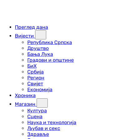
Преглед дана
Вијести
Република Српска
Друштво
Бања Лука
Градови и општине
БиХ
Србија
Регион
Свијет
Економија
Хроника
Магазин
Култура
Сцена
Наука и технологија
Љубав и секс
Здравље