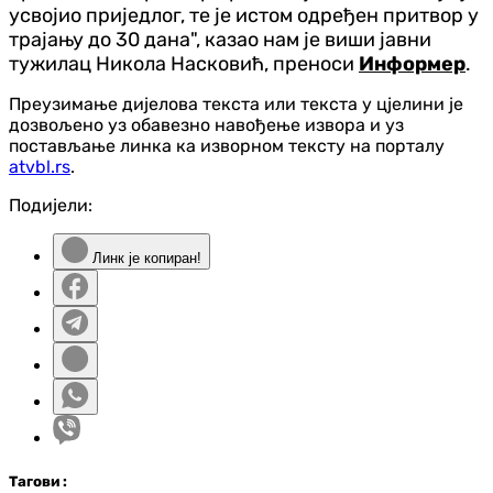
усвојио приједлог, те је истом одређен притвор у
трајању до 30 дана", казао нам је виши јавни
тужилац Никола Насковић, преноси
Информер
.
Преузимање дијелова текста или текста у цјелини је
дозвољено уз обавезно навођење извора и уз
постављање линка ка изворном тексту на порталу
atvbl.rs
.
Подијели:
Линк је копиран!
Таг
ови
: