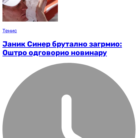
Тенис
Јаник Синер брутално загрмио:
Оштро одговорио новинару