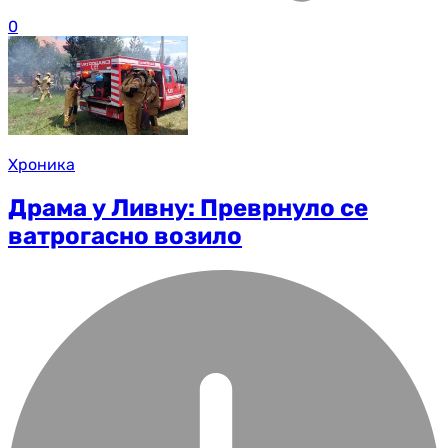
0
Хроника
Драма у Ливну: Преврнуло се
ватрогасно возило