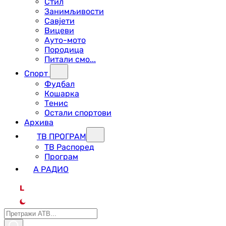
Стил
Занимљивости
Савјети
Вицеви
Ауто-мото
Породица
Питали смо...
Спорт
Фудбал
Кошарка
Тенис
Остали спортови
Архива
ТВ ПРОГРАМ
ТВ Распоред
Програм
А РАДИО
L