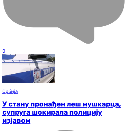
0
Србија
У стану пронађен леш мушкарца,
супруга шокирала полицију
изјавом