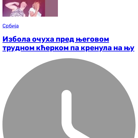
Србија
Избола очуха пред његовом
трудном кћерком па кренула на њу