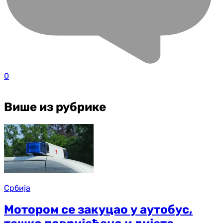
0
Више из рубрике
Србија
Мотором се закуцао у аутобус,