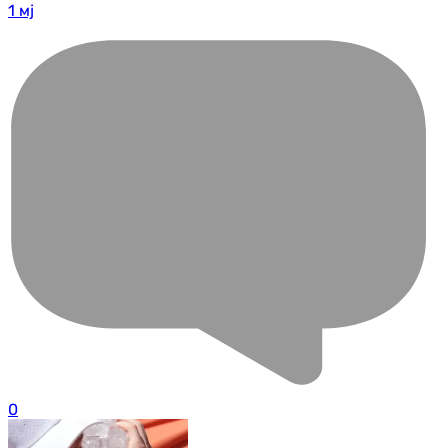
1 мј
0