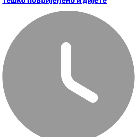
тешко повријеђено и дијете