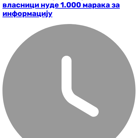
власници нуде 1.000 марака за
информацију