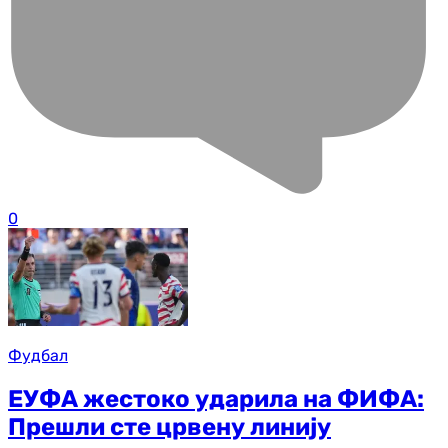
0
Фудбал
ЕУФА жестоко ударила на ФИФА:
Прешли сте црвену линију