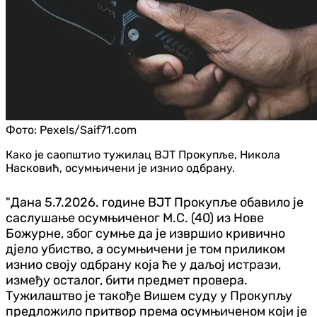
Фото:
Pexels/Saif71.com
Како је саопштио тужилац ВЈТ Прокупље, Никола
Насковић, осумњичени је изнио одбрану.
"Дана 5.7.2026. године ВЈТ Прокупље обавило је
саслушање осумњиченог М.С. (40) из Нове
Божурне, због сумње да је извршио кривично
дјело убиство, а осумњичени је том приликом
изнио своју одбрану која ће у даљој истрази,
између осталог, бити предмет провера.
Тужилаштво је такође Вишем суду у Прокупљу
предложило притвор према осумњиченом који је