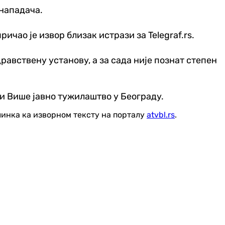
 нападача.
ричао је извор близак истрази за Telegraf.rs.
равствену установу, а за сада није познат степен
 и Више јавно тужилаштво у Београду.
линка ка изворном тексту на порталу
atvbl.rs
.