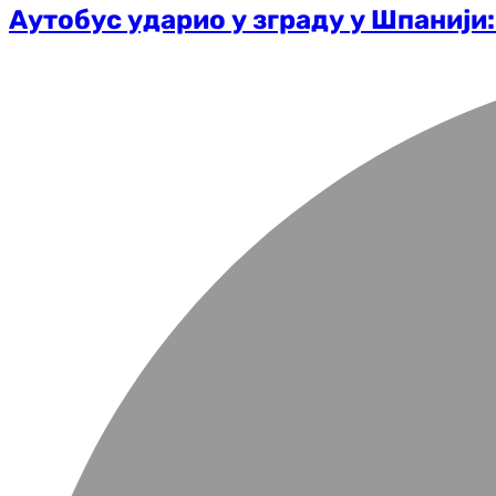
Аутобус ударио у зграду у Шпанији