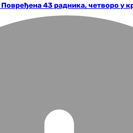
: Повређена 43 радника, четворо у 