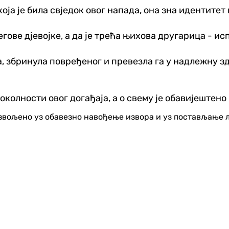
ја је била свједок овог напада, она зна идентитет
гове дјевојке, а да је трећа њихова другарица - исп
а, збринула повређеног и превезла га у надлежну зд
колности овог догађаја, а о свему је обавијештено
озвољено уз обавезно навођење извора и уз постављање 