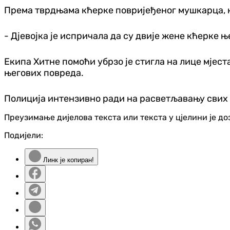
Према тврдњама кћерке повријеђеног мушкарца, ко
- Дјевојка је испричала да су двије жене кћерке ње
Екипа Хитне помоћи убрзо је стигла на лице мјест
његових повреда.
Полиција интензивно ради на расветљавању свих о
Преузимање дијелова текста или текста у цјелини је д
Подијели:
Линк је копиран!