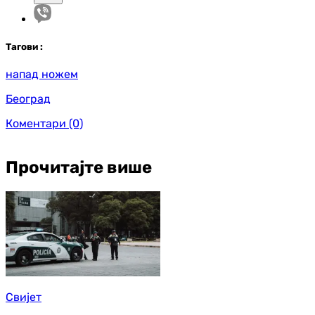
Таг
ови
:
напад ножем
Београд
Коментари
(0)
Прочитајте више
Свијет