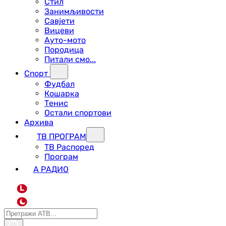
Стил
Занимљивости
Савјети
Вицеви
Ауто-мото
Породица
Питали смо...
Спорт
Фудбал
Кошарка
Тенис
Остали спортови
Архива
ТВ ПРОГРАМ
ТВ Распоред
Програм
А РАДИО
L