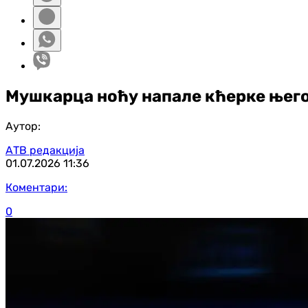
Мушкарца ноћу напале кћерке његов
Аутор:
АТВ редакција
01.07.2026
11:36
Коментари:
0