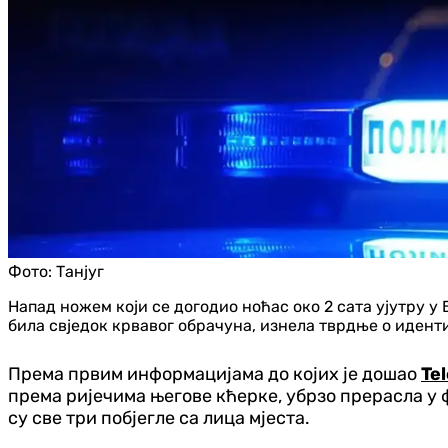
Фото:
Танјуг
Напад ножем који се догодио ноћас око 2 сата ујутру у 
била свједок крвавог обрачуна, изнела тврдње о идентите
Према првим информацијама до којих је дошао
Tel
према ријечима његове кћерке, убрзо прерасла у ф
су све три побјегле са лица мјеста.