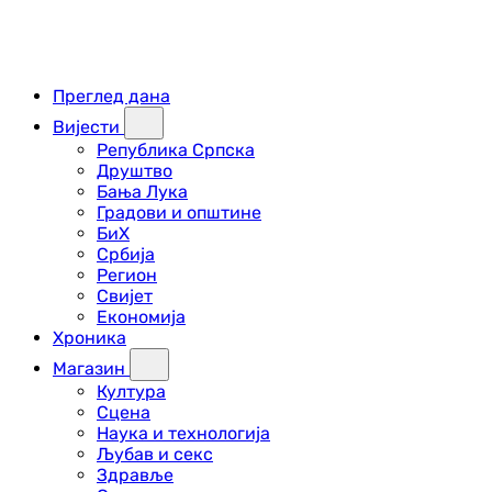
Преглед дана
Вијести
Република Српска
Друштво
Бања Лука
Градови и општине
БиХ
Србија
Регион
Свијет
Економија
Хроника
Магазин
Култура
Сцена
Наука и технологија
Љубав и секс
Здравље