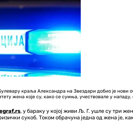
Булевару краља Александра на Звездари добио је нови обрт
ту жена које су, како се сумња, учествовале у нападу, са
egraf.rs
, у бараку у којој живи Љ. Г. ушле су три же
изички сукоб. Током обрачуна једна од жена је, ка