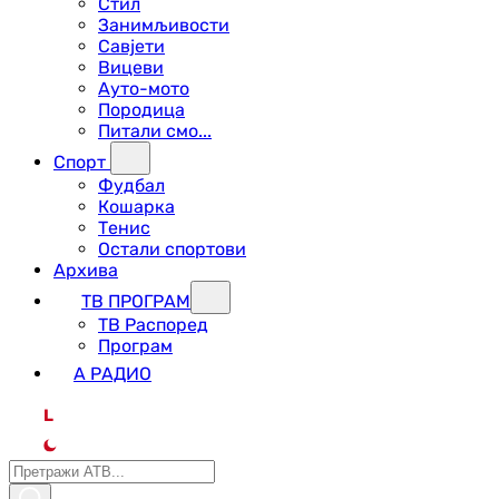
Стил
Занимљивости
Савјети
Вицеви
Ауто-мото
Породица
Питали смо...
Спорт
Фудбал
Кошарка
Тенис
Остали спортови
Архива
ТВ ПРОГРАМ
ТВ Распоред
Програм
А РАДИО
L