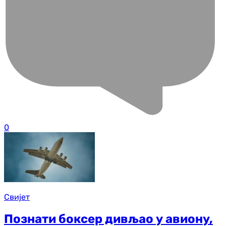
0
Свијет
Познати боксер дивљао у авиону,