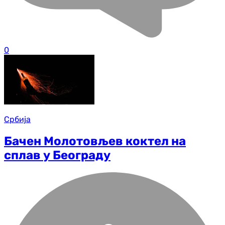
0
Србија
Бачен Молотовљев коктел на
сплав у Београду