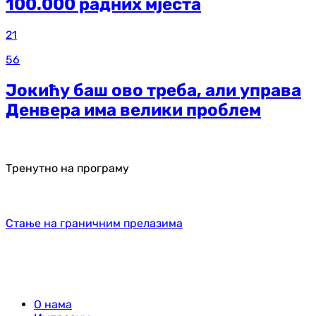
100.000 радних мјеста
21
56
Јокићу баш ово треба, али управа
Денвера има велики проблем
Тренутно на програму
Стање на граничним прелазима
О нама