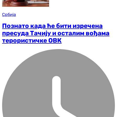
Србија
Познато када ће бити изречена
пресуда Тачију и осталим вођама
терористичке ОВК