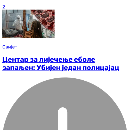
2
Свијет
Центар за лијечење еболе
запаљен: Убијен један полицајац