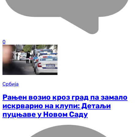
0
Србија
Рањен возио кроз град па замало
искрварио на клупи: Детаљи
пуцњаве у Новом Саду