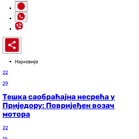
Најновије
22
29
Тешка саобраћајна несрећа у
Приједору: Повријеђен возач
мотора
22
16