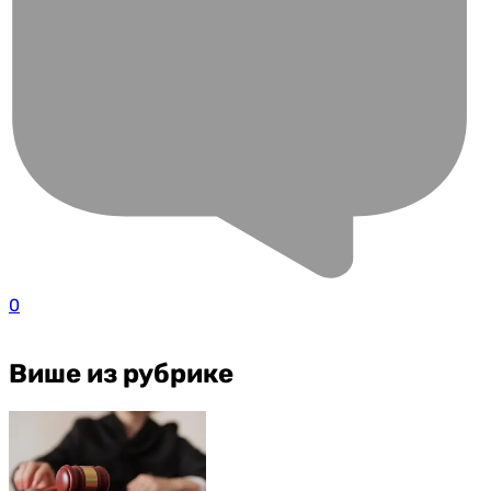
0
Више из рубрике