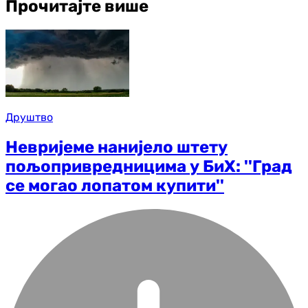
Прочитајте више
Друштво
Невријеме нанијело штету
пољопривредницима у БиХ: ''Град
се могао лопатом купити''