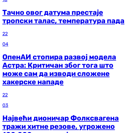
Тачно овог датума престаје
тропски талас, температура пада
22
04
ОпенАИ стопира развој модела
Астра: Критичан због тога што
може сам да изводи сложене
хакерске нападе
22
03
Највећи дионичар Фолксвагена
тражи хитне резове, угрожено