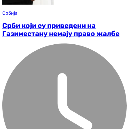
Србија
Срби који су приведени на
Газиместану немају право жалбе