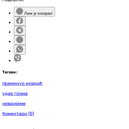
Линк је копиран!
Таг
ови
:
преминуо младић
удар грома
невријеме
Коментари
(0)