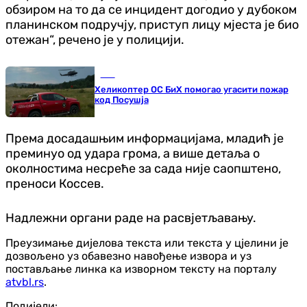
обзиром на то да се инцидент догодио у дубоком
планинском подручју, приступ лицу мјеста је био
отежан“, речено је у полицији.
БиХ
Хеликоптер ОС БиХ помогао угасити пожар
код Посушја
Према досадашњим информацијама, младић је
преминуо од удара грома, а више детаља о
околностима несреће за сада није саопштено,
преноси Коссев.
Надлежни органи раде на расвјетљавању.
Преузимање дијелова текста или текста у цјелини је
дозвољено уз обавезно навођење извора и уз
постављање линка ка изворном тексту на порталу
atvbl.rs
.
Подијели: