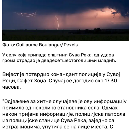
Фото:
Guillaume Boulanger/Pexels
У селу које припада општини Сува Река, од удара
грома страдао је двадесетшестогодишњи младић.
Вијест је потврдио командант полиције у Сувој
Реци, Сафет Хоџа. Случај се догодио око 17.30
часова.
"Одјељење за хитне случајеве је ову информацију
примило од неколико становника села. Одмах
након пријема информације, полицијска патрола
из полицијске станице Сува Река, заједно са
истражиоцима, упутила се на лице мјеста. С