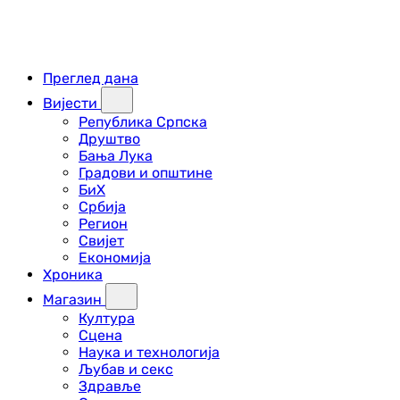
Преглед дана
Вијести
Република Српска
Друштво
Бања Лука
Градови и општине
БиХ
Србија
Регион
Свијет
Економија
Хроника
Магазин
Култура
Сцена
Наука и технологија
Љубав и секс
Здравље