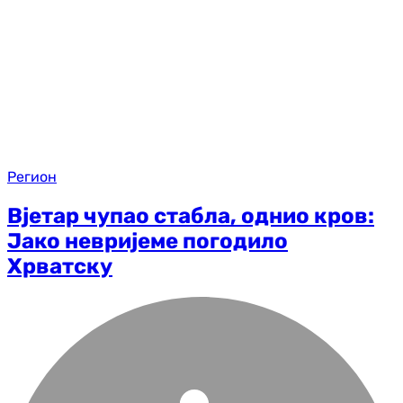
Регион
Вјетар чупао стабла, однио кров:
Јако невријеме погодило
Хрватску