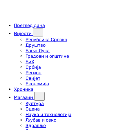
Преглед дана
Вијести
Република Српска
Друштво
Бања Лука
Градови и општине
БиХ
Србија
Регион
Свијет
Економија
Хроника
Магазин
Култура
Сцена
Наука и технологија
Љубав и секс
Здравље