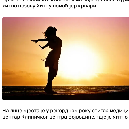
хитно позову Хитну помоћ јер крвари.
На лице мјеста је у рекордном року стигла медици
центар Клиничког центра Војводине, гдје је хитно