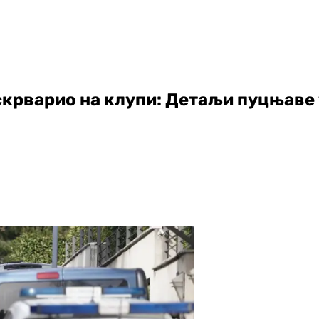
скрварио на клупи: Детаљи пуцњаве