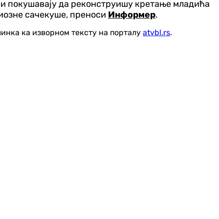
ј и покушавају да реконструишу кретање младића
ериозне сачекуше, преноси
Информер
.
линка ка изворном тексту на порталу
atvbl.rs
.