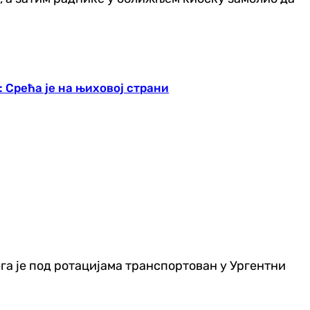
: Срећа је на њиховој страни
ега је под ротацијама транспортован у Ургентни