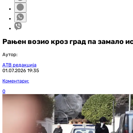
Рањен возио кроз град па замало и
Аутор:
АТВ редакција
01.07.2026
19:35
Коментари:
0