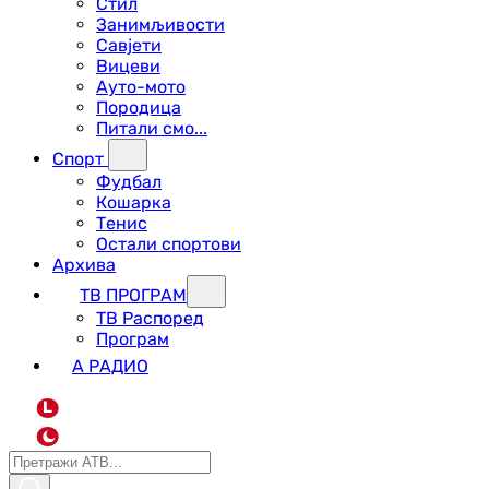
Стил
Занимљивости
Савјети
Вицеви
Ауто-мото
Породица
Питали смо...
Спорт
Фудбал
Кошарка
Тенис
Остали спортови
Архива
ТВ ПРОГРАМ
ТВ Распоред
Програм
А РАДИО
L