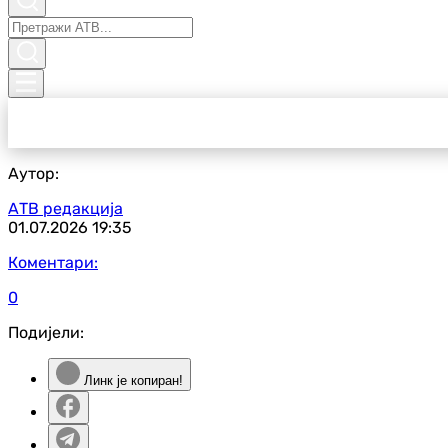
Аутор:
АТВ редакција
01.07.2026
19:35
Коментари:
0
Подијели:
Линк је копиран!