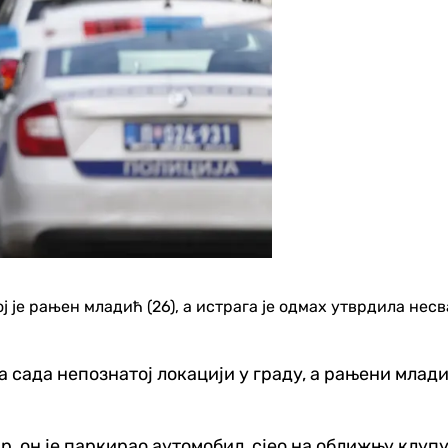
ј је рањен младић (26), а истрага је одмах утврдила не
за сада непознатој локацији у граду, а рањени млад
 он је паркирао аутомобил, сјео на оближњу клупу