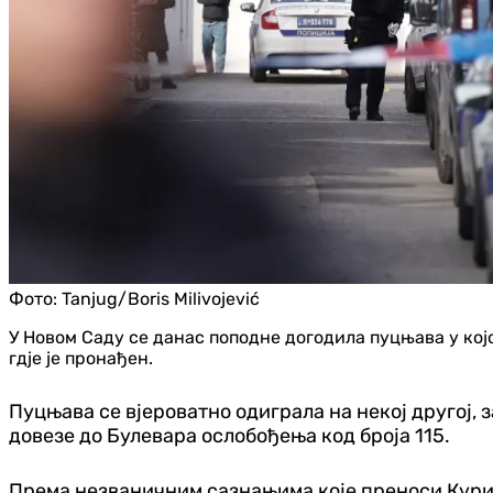
Фото:
Tanjug/Boris Milivojević
У Новом Саду се данас поподне догодила пуцњава у којо
гдје је пронађен.
Пуцњава се вјероватно одиграла на некој другој, 
довезе до Булевара ослобођења код броја 115.
Према незваничним сазнањима које преноси Курир,