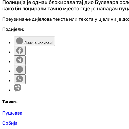
Полиција је одмах блокирала тај дио Булевара ос
како би лоцирали тачно мјесто гдје је нападач пу
Преузимање дијелова текста или текста у цјелини је д
Подијели:
Линк је копиран!
Таг
ови
:
Пуцњава
Србија