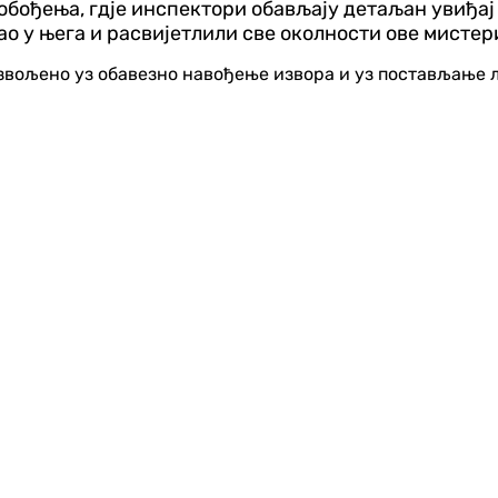
лобођења, гдје инспектори обављају детаљан увиђа
цао у њега и расвијетлили све околности ове мист
озвољено уз обавезно навођење извора и уз постављање 