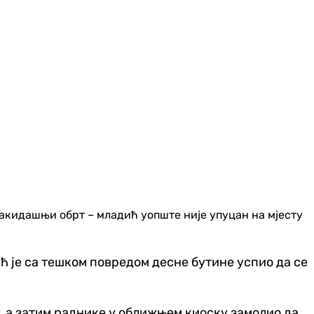
свакидашњи обрт – младић уопште није упуцан на мјесту
ић је са тешком повредом десне бутине успио да се
, а затим раднике у оближњем киоску замолио да