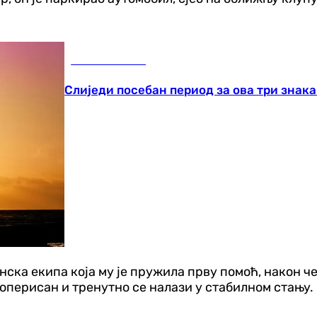
Занимљивости
Слиједи посебан период за ова три знака
нска екипа која му је пружила прву помоћ, након ч
 оперисан и тренутно се налази у стабилном стању.