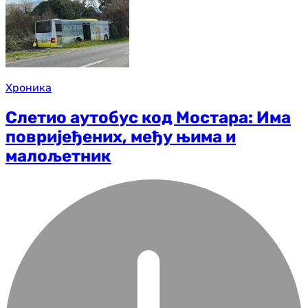
Хроника
Слетио аутобус код Мостара: Има
повријеђених, међу њима и
малољетник