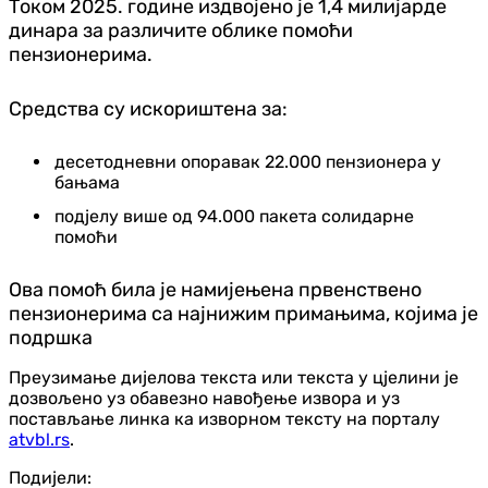
Током 2025. године издвојено је 1,4 милијарде
динара за различите облике помоћи
пензионерима.
Средства су искориштена за:
десетодневни опоравак 22.000 пензионера у
бањама
под‌јелу више од 94.000 пакета солидарне
помоћи
Ова помоћ била је намијењена првенствено
пензионерима са најнижим примањима, којима је
подршка
Преузимање дијелова текста или текста у цјелини је
дозвољено уз обавезно навођење извора и уз
постављање линка ка изворном тексту на порталу
atvbl.rs
.
Подијели: