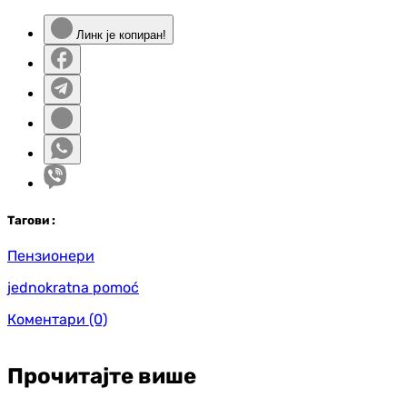
Линк је копиран!
Таг
ови
:
Пензионери
jednokratna pomoć
Коментари
(0)
Прочитајте више