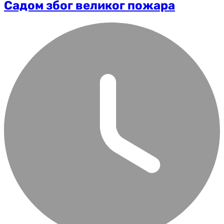
Садом због великог пожара