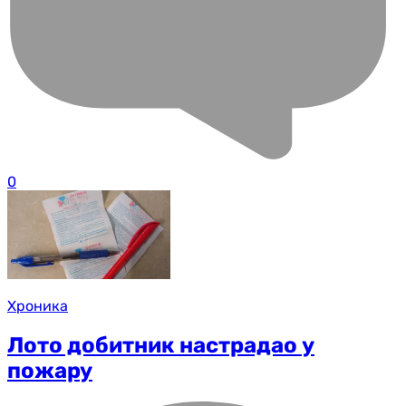
0
Хроника
Лото добитник настрадао у
пожару