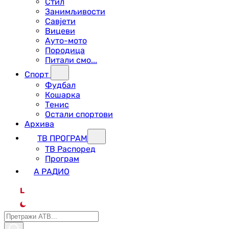
Стил
Занимљивости
Савјети
Вицеви
Ауто-мото
Породица
Питали смо...
Спорт
Фудбал
Кошарка
Тенис
Остали спортови
Архива
ТВ ПРОГРАМ
ТВ Распоред
Програм
А РАДИО
L