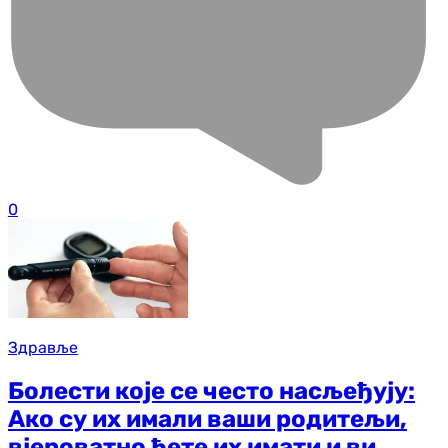
0
Здравље
Болести које се често насљеђују:
Ако су их имали ваши родитељи,
вјероватно ћете их имати и ви