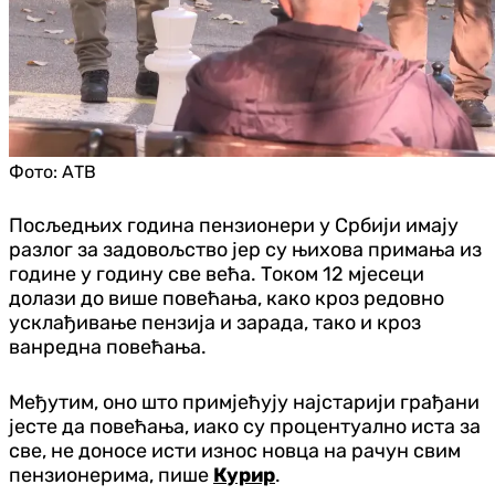
Фото:
АТВ
Посљедњих година пензионери у Србији имају
разлог за задовољство јер су њихова примања из
године у годину све већа. Током 12 мјесеци
долази до више повећања, како кроз редовно
усклађивање пензија и зарада, тако и кроз
ванредна повећања.
Међутим, оно што примјећују најстарији грађани
јесте да повећања, иако су процентуално иста за
све, не доносе исти износ новца на рачун свим
пензионерима, пише
Курир
.