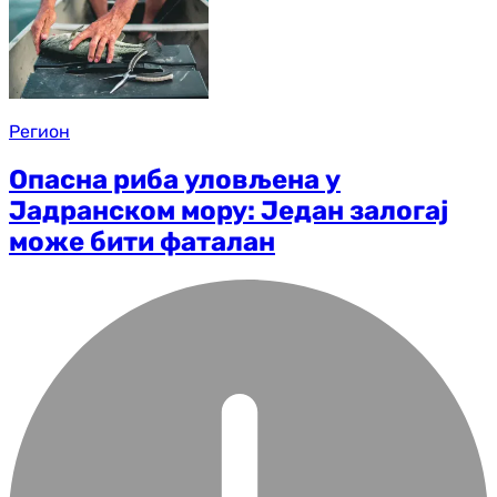
Регион
Опасна риба уловљена у
Јадранском мору: Један залогај
може бити фаталан