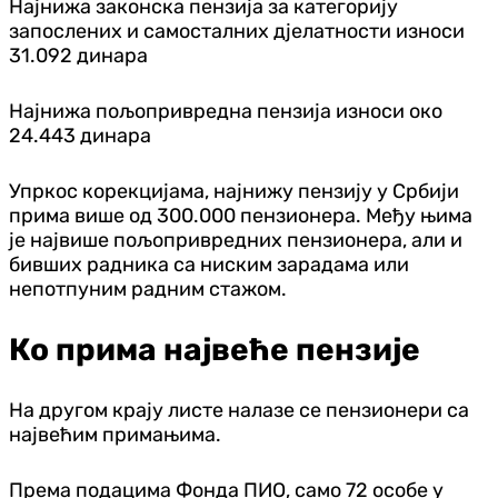
Најнижа законска пензија за категорију
запослених и самосталних д‌јелатности износи
31.092 динара
Најнижа пољопривредна пензија износи око
24.443 динара
Упркос корекцијама, најнижу пензију у Србији
прима више од 300.000 пензионера. Међу њима
је највише пољопривредних пензионера, али и
бивших радника са ниским зарадама или
непотпуним радним стажом.
Ко прима највеће пензије
На другом крају листе налазе се пензионери са
највећим примањима.
Према подацима Фонда ПИО, само 72 особе у