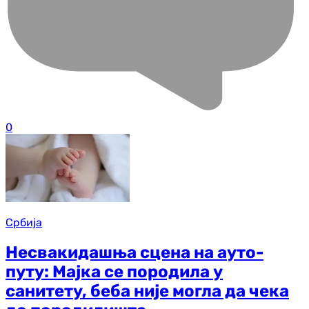
0
Србија
Несвакидашња сцена на ауто-
путу: Мајка се породила у
санитету, беба није могла да чека