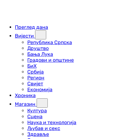
Преглед дана
Вијести
Република Српска
Друштво
Бања Лука
Градови и општине
БиХ
Србија
Регион
Свијет
Економија
Хроника
Магазин
Култура
Сцена
Наука и технологија
Љубав и секс
Здравље