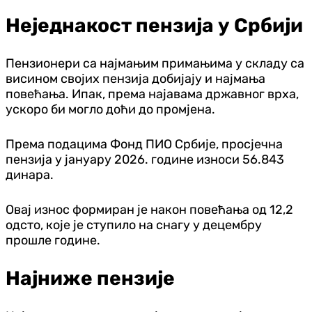
Неједнакост пензија у Србији
Пензионери са најмањим примањима у складу са
висином својих пензија добијају и најмања
повећања. Ипак, према најавама државног врха,
ускоро би могло доћи до промјена.
Према подацима Фонд ПИО Србије, просјечна
пензија у јануару 2026. године износи 56.843
динара.
Овај износ формиран је након повећања од 12,2
одсто, које је ступило на снагу у децембру
прошле године.
Најниже пензије