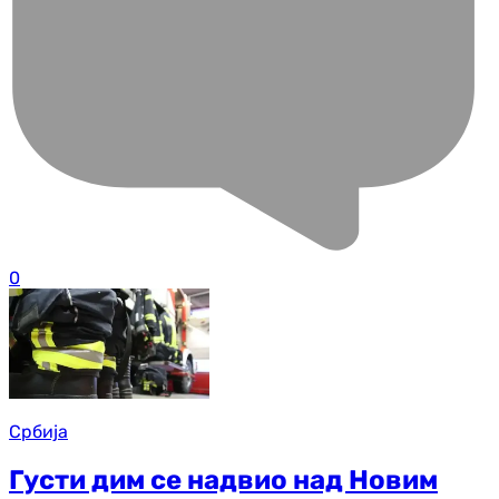
0
Србија
Густи дим се надвио над Новим