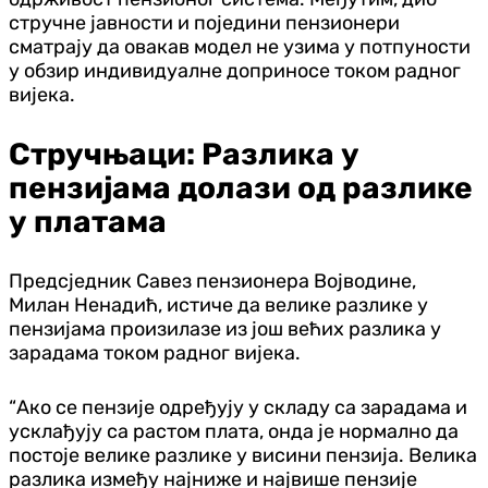
стручне јавности и поједини пензионери
сматрају да овакав модел не узима у потпуности
у обзир индивидуалне доприносе током радног
вијека.
Стручњаци: Разлика у
пензијама долази од разлике
у платама
Предсједник Савез пензионера Војводине,
Милан Ненадић, истиче да велике разлике у
пензијама произилазе из још већих разлика у
зарадама током радног вијека.
“Ако се пензије одређују у складу са зарадама и
усклађују са растом плата, онда је нормално да
постоје велике разлике у висини пензија. Велика
разлика између најниже и највише пензије