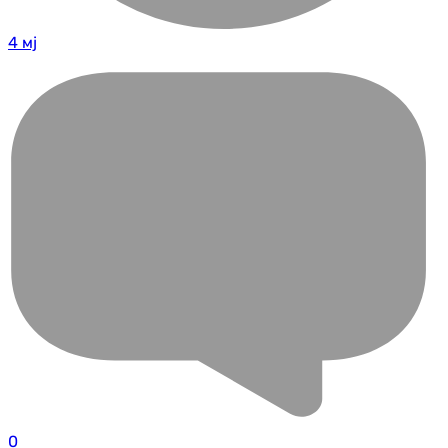
4 мј
0