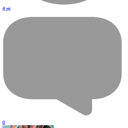
4 мј
0