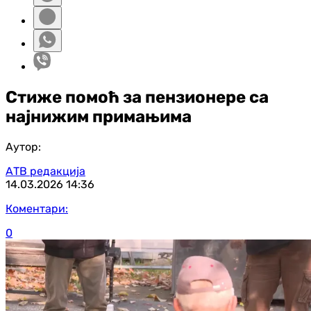
Стиже помоћ за пензионере са
најнижим примањима
Аутор:
АТВ редакција
14.03.2026
14:36
Коментари:
0