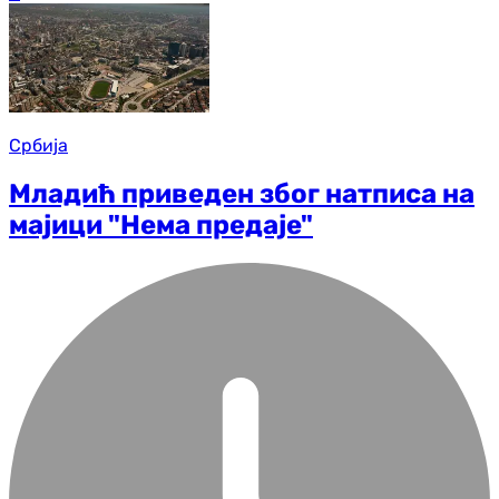
Србија
Младић приведен због натписа на
мајици "Нема предаје"