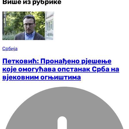
Више из рубрике
Србија
Петковић: Пронађено рјешење
које омогућава опстанак Срба на
вјековним огњиштима