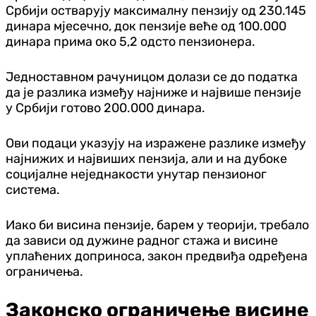
Србији остварују максималну пензију од 230.145
динара мјесечно, док пензије веће од 100.000
динара прима око 5,2 одсто пензионера.
Једноставном рачуницом долази се до податка
да је разлика између најниже и највише пензије
у Србији готово 200.000 динара.
Ови подаци указују на изражене разлике између
најнижих и највиших пензија, али и на дубоке
социјалне неједнакости унутар пензионог
система.
Иако би висина пензије, барем у теорији, требало
да зависи од дужине радног стажа и висине
уплаћених доприноса, закон предвиђа одређена
ограничења.
Законско ограничење висине