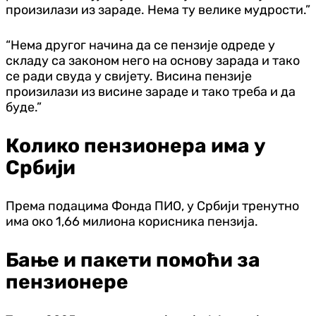
произилази из зараде. Нема ту велике мудрости.”
“Нема другог начина да се пензије одреде у
складу са законом него на основу зарада и тако
се ради свуда у свијету. Висина пензије
произилази из висине зараде и тако треба и да
буде.”
Колико пензионера има у
Србији
Према подацима Фонда ПИО, у Србији тренутно
има око 1,66 милиона корисника пензија.
Бање и пакети помоћи за
пензионере