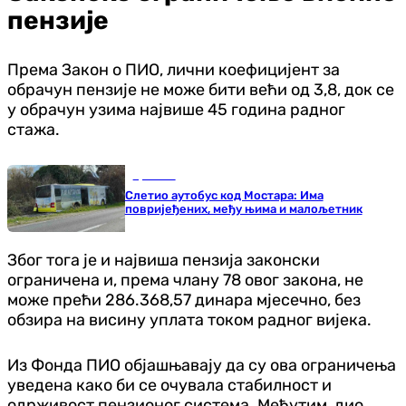
пензије
Према Закон о ПИО, лични коефицијент за
обрачун пензије не може бити већи од 3,8, док се
у обрачун узима највише 45 година радног
стажа.
Хроника
Слетио аутобус код Мостара: Има
повријеђених, међу њима и малољетник
Због тога је и највиша пензија законски
ограничена и, према члану 78 овог закона, не
може прећи 286.368,57 динара мјесечно, без
обзира на висину уплата током радног вијека.
Из Фонда ПИО објашњавају да су ова ограничења
уведена како би се очувала стабилност и
одрживост пензионог система. Међутим, дио