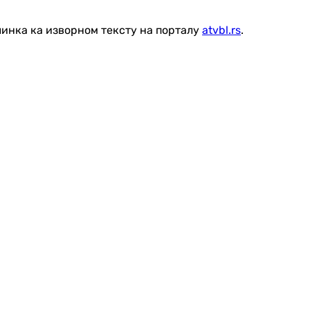
линка ка изворном тексту на порталу
atvbl.rs
.