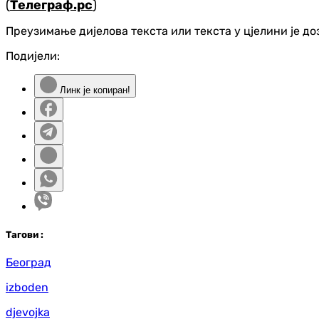
(
Телеграф.рс
)
Преузимање дијелова текста или текста у цјелини је д
Подијели:
Линк је копиран!
Таг
ови
:
Београд
izboden
djevojka