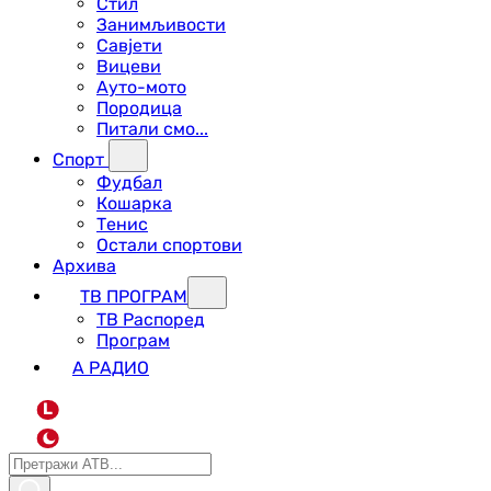
Стил
Занимљивости
Савјети
Вицеви
Ауто-мото
Породица
Питали смо...
Спорт
Фудбал
Кошарка
Тенис
Остали спортови
Архива
ТВ ПРОГРАМ
ТВ Распоред
Програм
А РАДИО
L