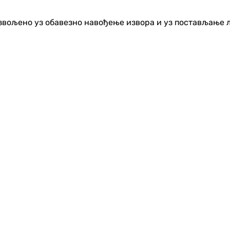
озвољено уз обавезно навођење извора и уз постављање 