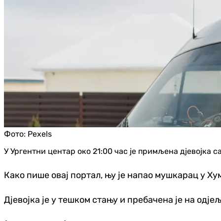
Фото:
Pexels
У Ургентни центар око 21:00 час је примљена дјевојка с
Како пише овај портал, њу је напао мушкарац у Хум
Дјевојка је у тешком стању и пребачена је на одј