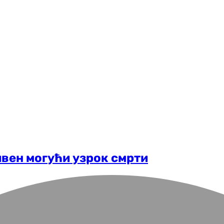
ивен могући узрок смрти