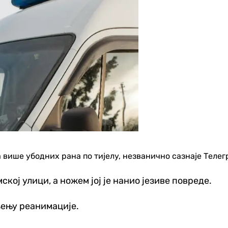
а више убодних рана по тијелу, незванично сазнаје Телег
ској улици, а ножем јој је нанио језиве повреде.
ељењу реанимације.