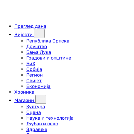
Преглед дана
Вијести
Република Српска
Друштво
Бања Лука
Градови и општине
БиХ
Србија
Регион
Свијет
Економија
Хроника
Магазин
Култура
Сцена
Наука и технологија
Љубав и секс
Здравље