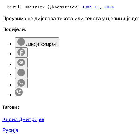
— Kirill Dmitriev (@kadmitriev)
June 11, 2026
Преузимање дијелова текста или текста у цјелини је д
Подијели:
Линк је копиран!
Таг
ови
:
Кирил Дмитријев
Русија