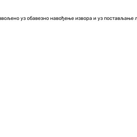
озвољено уз обавезно навођење извора и уз постављање 