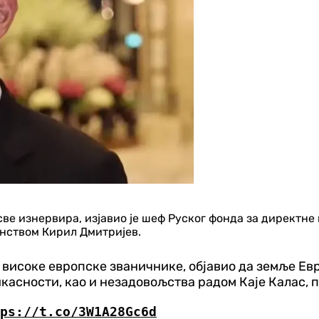
 све изнервира, изјавио је шеф Руског фонда за директн
анством Кирил Дмитријев.
на високе европске званичнике, објавио да земље Е
касности, као и незадовољства радом Каје Калас, 
ps://t.co/3W1A28Gc6d