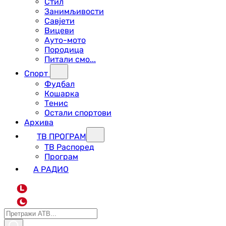
Стил
Занимљивости
Савјети
Вицеви
Ауто-мото
Породица
Питали смо...
Спорт
Фудбал
Кошарка
Тенис
Остали спортови
Архива
ТВ ПРОГРАМ
ТВ Распоред
Програм
А РАДИО
L