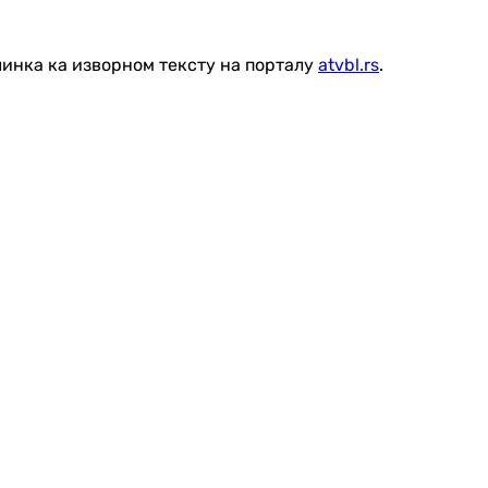
линка ка изворном тексту на порталу
atvbl.rs
.