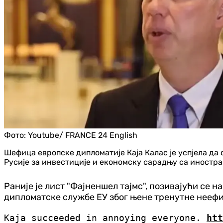
Фото:
Youtube/ FRANCE 24 English
Шефица европске дипломатије Каја Калас је успјела да
Русије за инвестиције и економску сарадњу са иностр
Раније је лист "Фајненшел тајмс", позивајући се 
дипломатске службе ЕУ због њене тренутне неефи
Kaja succeeded in annoying everyone.
htt