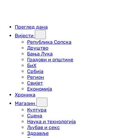
Преглед дана
Вијести
Република Српска
Друштво
Бања Лука
Градови и општине
БиХ
Србија
Регион
Свијет
Економија
Хроника
Магазин
Култура
Сцена
Наука и технологија
Љубав и секс
Здравље