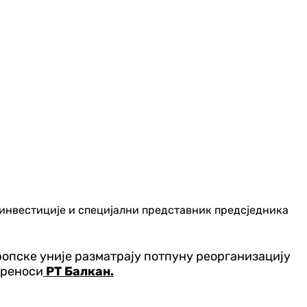
е инвестиције и специјални представник предсједника
вропске уније разматрају потпуну реорганизацију
преноси
РТ Балкан.