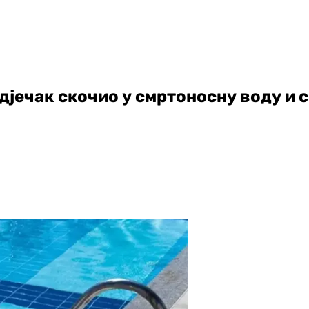
 дјечак скочио у смртоносну воду и