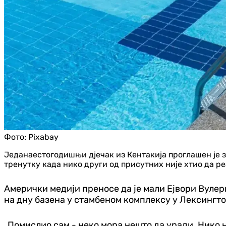
Фото:
Pixabay
Једанаестогодишњи дјечак из Кентакија проглашен је за
тренутку када нико други од присутних није хтио да ре
Амерички медији преносе да је мали Ејвори Вулер
на дну базена у стамбеном комплексу у Лексингто
„Помислио сам - неко мора нешто да уради. Нико ни