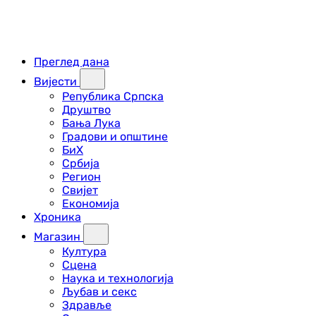
Преглед дана
Вијести
Република Српска
Друштво
Бања Лука
Градови и општине
БиХ
Србија
Регион
Свијет
Економија
Хроника
Магазин
Култура
Сцена
Наука и технологија
Љубав и секс
Здравље