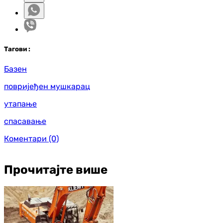
Таг
ови
:
Базен
повријеђен мушкарац
утапање
спасавање
Коментари
(0)
Прочитајте више