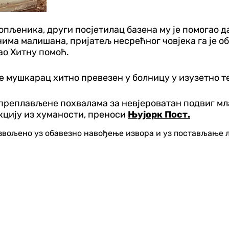
опљеника, други посјетилац базена му је помогао да
има малишана, пријатељ несрећног човјека га је о
ао Хитну помоћ.
е мушкарац хитно превезен у болницу у изузетно т
преплављене похвалама за невјероватан подвиг млад
кцију из хуманости, преноси
Њујорк Пост.
озвољено уз обавезно навођење извора и уз постављање 