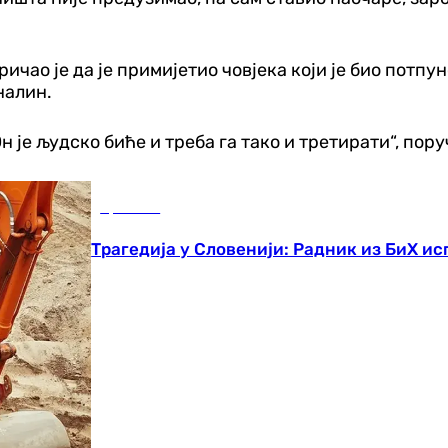
ао је да је примијетио човјека који је био потпуно
налин.
Он је људско биће и треба га тако и третирати“, пор
Хроника
Трагедија у Словенији: Радник из БиХ ис