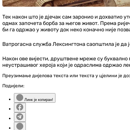
Тек након што је дјечак сам заронио и дохватио ут
одмах започета борба за његов живот. Према ријеч
би га одржао у животу док неко коначно није позв
Ватрогасна служба Лексингтона саопштила је да ј
Након ове вијести, друштвене мреже су буквално 
неустрашивог хероја који је одраслима одржао ле
Преузимање дијелова текста или текста у цјелини је д
Подијели:
Линк је копиран!