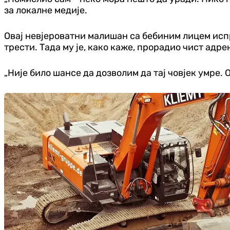
за локалне медије.
Овај невјероватни малишан са бебиним лицем исприч
трести. Тада му је, како каже, прорадио чист адре
„Није било шансе да дозволим да тај човјек умре. 