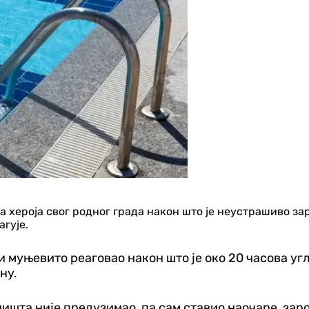
 хероја свог родног града након што је неустрашиво зар
агује.
и муњевито реаговао након што је око 20 часова у
ну.
шта није предузимао, па сам ставио наочаре, зарони