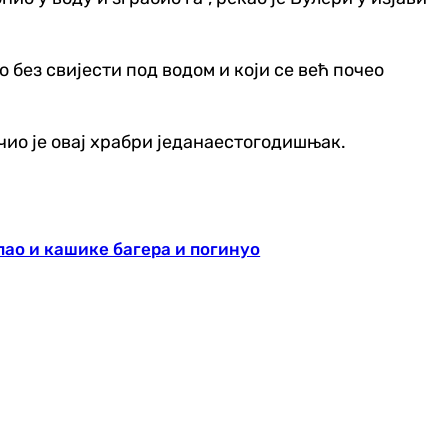
 без свијести под водом и који се већ почео
учио је овај храбри једанаестогодишњак.
пао и кашике багера и погинуо