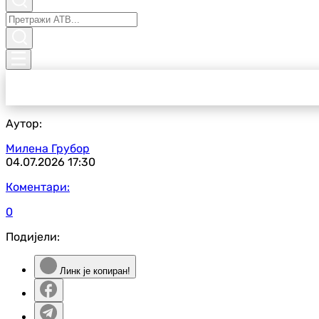
Аутор:
Милена Грубор
04.07.2026
17:30
Коментари:
0
Подијели:
Линк је копиран!