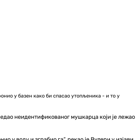
онио у базен како би спасао утопљеника - и то у
гледао неидентификованог мушкарца који је лежао
о у воду и зграбио га“, рекао је Вулери у изјави