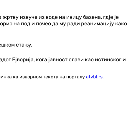
 жртву извуче из воде на ивицу базена, гдје је
борио на под и почео да му ради реанимацију како
ешком стању.
ог Ејворија, кога јавност слави као истинског и
линка ка изворном тексту на порталу
atvbl.rs
.