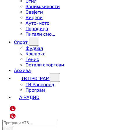
Стил
Занимљивости
Савјети
Вицеви
Ауто-мото
Породица
Питали смо...
Спорт
Фудбал
Кошарка
Тенис
Остали спортови
Архива
ТВ ПРОГРАМ
ТВ Распоред
Програм
А РАДИО
L