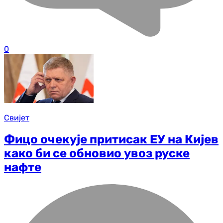
0
Свијет
Фицо очекује притисак ЕУ на Кијев
како би се обновио увоз руске
нафте