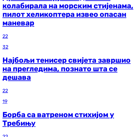
колабирала на морским стијенама,
пилот хеликоптера извео опасан
маневар
22
32
Најбољи тенисер свијета завршио
на прегледима, познато шта се
дешава
22
19
Борба са ватреном стихијом у
Требињу
22