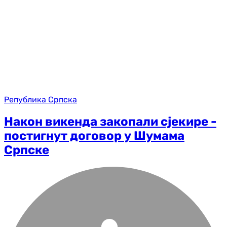
Република Српска
Након викенда закопали сјекире -
постигнут договор у Шумама
Српске