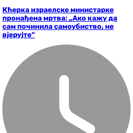
Кћерка израелске министарке
пронађена мртва: „Ако кажу да
сам починила самоубиство, не
вјерујте“