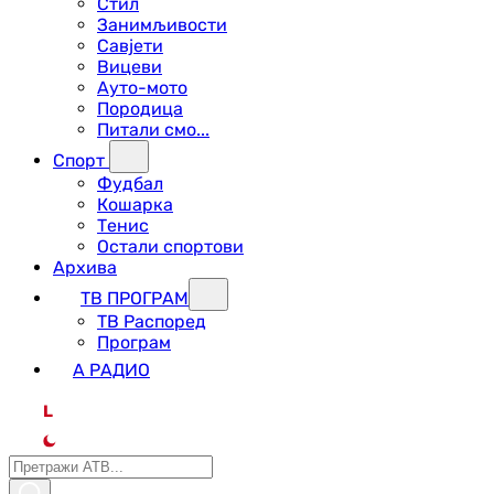
Стил
Занимљивости
Савјети
Вицеви
Ауто-мото
Породица
Питали смо...
Спорт
Фудбал
Кошарка
Тенис
Остали спортови
Архива
ТВ ПРОГРАМ
ТВ Распоред
Програм
А РАДИО
L