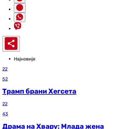
Најновије
22
52
Трамп брани Хегсета
22
43
Драма на Хвару: Млада жена