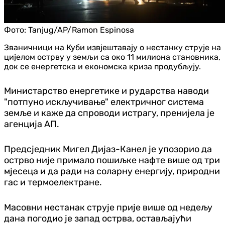
Фото:
Tanjug/AP/Ramon Espinosa
Званичници на Куби извјештавају о нестанку струје на
цијелом острву у земљи са око 11 милиона становника,
док се енергетска и економска криза продубљују.
Министарство енергетике и рударства наводи
"потпуно искључивање" електричног система
земље и каже да спроводи истрагу, пренијела је
агенција АП.
Предсједник Мигел Дијаз-Канел је упозорио да
острво није примало пошиљке нафте више од три
мјесеца и да ради на соларну енергију, природни
гас и термоелектране.
Масовни нестанак струје прије више од недељу
дана погодио је запад острва, остављајући