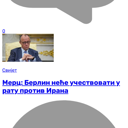
0
Свијет
Мерц: Берлин неће учествовати у
рату против Ирана