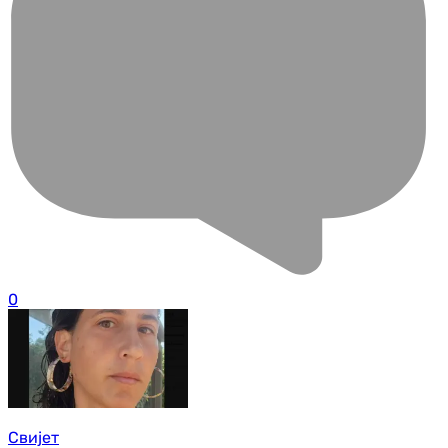
0
Свијет