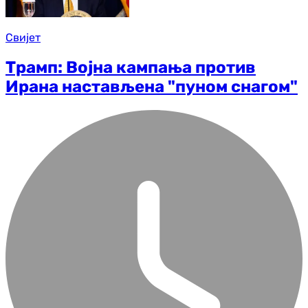
Свијет
Трамп: Војна кампања против
Ирана настављена "пуном снагом"