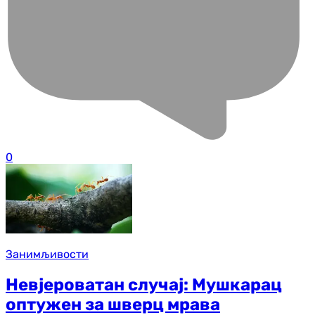
0
Занимљивости
Невјероватан случај: Мушкарац
оптужен за шверц мрава