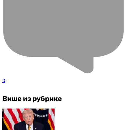
0
Више из рубрике