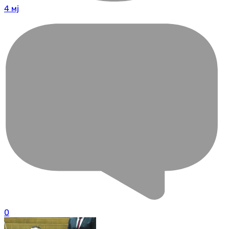
4 мј
0