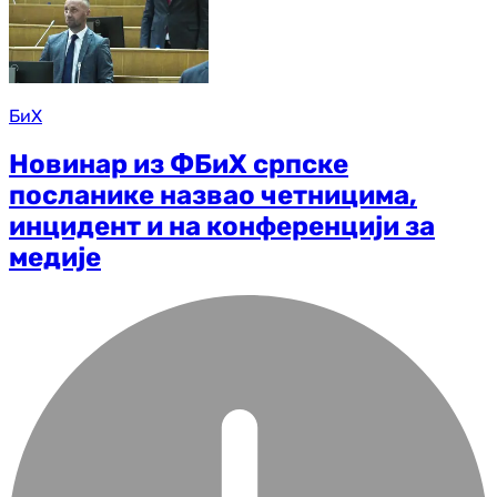
БиХ
Новинар из ФБиХ српске
посланике назвао четницима,
инцидент и на конференцији за
медије