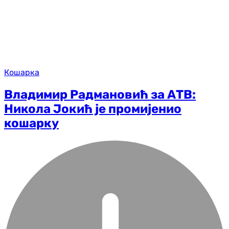
Кошарка
Владимир Радмановић за АТВ:
Никола Јокић је промијенио
кошарку