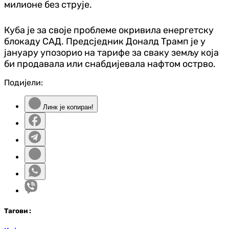
милионе без струје.
Куба је за своје проблеме окривила енергетску
блокаду САД. Предсједник Доналд Трамп је у
јануару упозорио на тарифе за сваку земљу која
би продавала или снабдијевала нафтом острво.
Подијели:
Линк је копиран!
Таг
ови
: