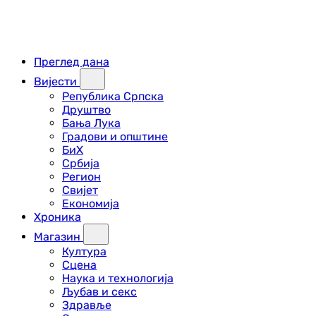
Преглед дана
Вијести
Република Српска
Друштво
Бања Лука
Градови и општине
БиХ
Србија
Регион
Свијет
Економија
Хроника
Магазин
Култура
Сцена
Наука и технологија
Љубав и секс
Здравље