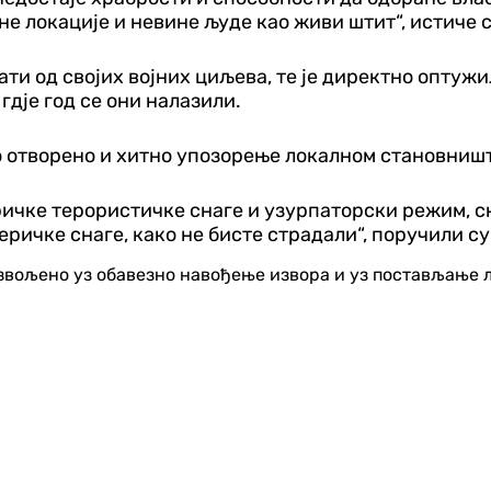
е локације и невине људе као живи штит“, истиче 
ати од својих војних циљева, те је директно оптуж
дје год се они налазили.
о отворено и хитно упозорење локалном становништ
ичке терористичке снаге и узурпаторски режим, сн
ричке снаге, како не бисте страдали“, поручили су
озвољено уз обавезно навођење извора и уз постављање 