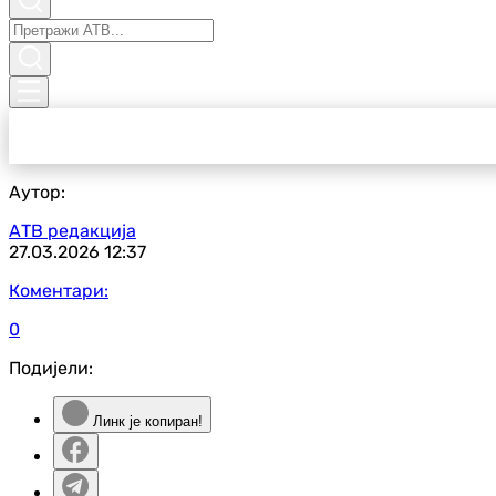
Аутор:
АТВ редакција
27.03.2026
12:37
Коментари:
0
Подијели:
Линк је копиран!