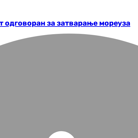
т одговоран за затварање мореуза