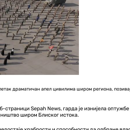
петак драматичан апел цивилима широм региона, позивај
б-страници Sepah News, гарда је изнијела оптужбе
вништво широм Блиског истока.
едостаје храбрости и способности да одбране власт