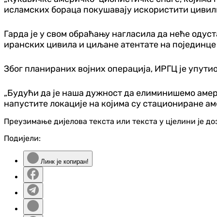
исламских бораца покушавају искористити цивилн
Гарда је у свом обраћању нагласила да неће одуст
иранских цивила и циљане атентате на појединце г
Због планираних војних операција, ИРГЦ је упути
„Будући да је наша дужност да елиминишемо амер
напустите локације на којима су стациониране аме
Преузимање дијелова текста или текста у цјелини је д
Подијели:
Линк је копиран!