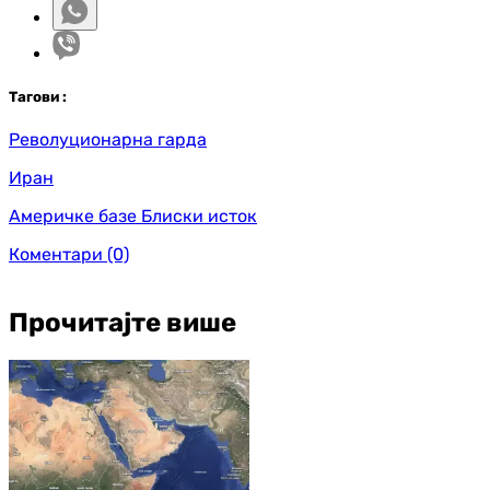
Таг
ови
:
Револуционарна гарда
Иран
Америчке базе Блиски исток
Коментари
(0)
Прочитајте више