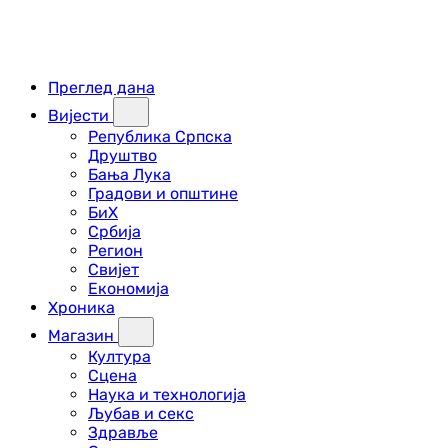
Преглед дана
Вијести
Република Српска
Друштво
Бања Лука
Градови и општине
БиХ
Србија
Регион
Свијет
Економија
Хроника
Магазин
Култура
Сцена
Наука и технологија
Љубав и секс
Здравље