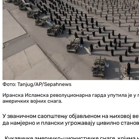
Фото:
Tanjug/AP/Sepahnews
Иранска Исламска револуционарна гарда упутила је у 
америчких војних снага.
У званичном саопштењу објављеном на њиховој ве
да намјерно и плански угрожавају цивилно стано
„Кукавичке америчко-ционистичке снаге, којима н