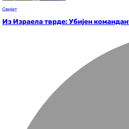
Свијет
Из Израела тврде: Убијен командан