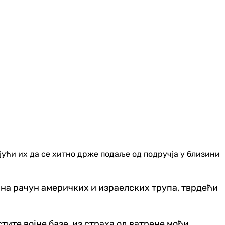
ући их да се хитно држе подаље од подручја у близини
 на рачун америчких и израелских трупа, тврдећи
ите војне базе, из страха од ватрене моћи