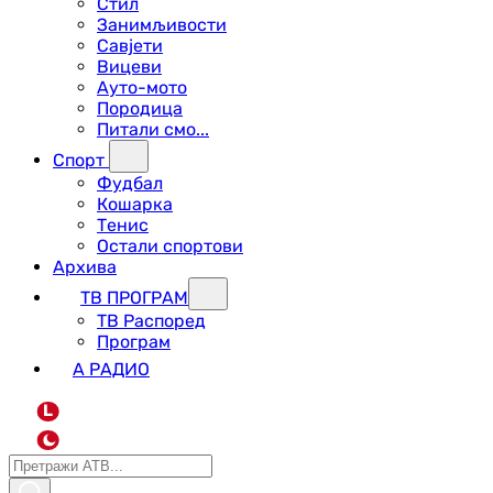
Стил
Занимљивости
Савјети
Вицеви
Ауто-мото
Породица
Питали смо...
Спорт
Фудбал
Кошарка
Тенис
Остали спортови
Архива
ТВ ПРОГРАМ
ТВ Распоред
Програм
А РАДИО
L