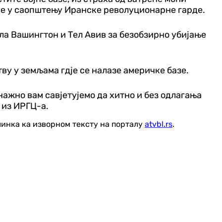
се у саопштењу Иранске револуционарне гарде.
ила Вашингтон и Тел Авив за безобзирно убијање
ву у земљама гдје се налазе америчке базе.
ажно вам савјетујемо да хитно и без одлагања
 из ИРГЦ-а.
линка ка изворном тексту на порталу
atvbl.rs
.