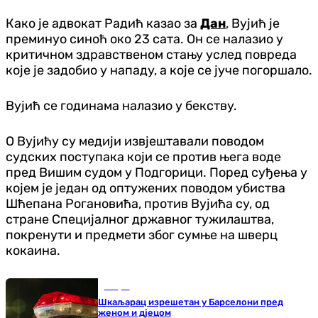
Како је адвокат Радић казао за
Дан
, Вујић је
преминуо синоћ око 23 сата. Он се налазио у
критичном здравственом стању услед повреда
које је задобио у нападу, а које се јуче погоршало.
Вујић се годинама налазио у бекству.
О Вујићу су медији извјештавали поводом
судских поступака који се против њега воде
пред Вишим судом у Подгорици. Поред суђења у
којем је један од оптужених поводом убиства
Шћепана Рогановића, против Вујића су, од
стране Специјалног државног тужилаштва,
покренути и предмети због сумње на шверц
кокаина.
Свијет
Шкаљарац изрешетан у Барселони пред
женом и дјецом