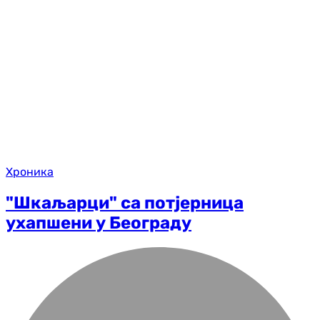
Хроника
"Шкаљарци" са потјерница
ухапшени у Београду