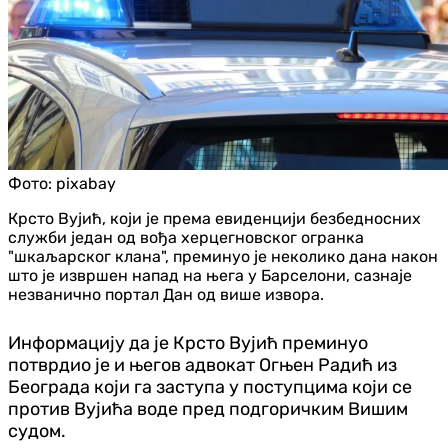
Фото:
pixabay
Крсто Вујић, који је према евиденцији безбедносних
служби један од вођа херцегновског огранка
"шкаљарског клана", преминуо је неколико дана након
што је извршен напад на њега у Барселони, сазнаје
незванично портал Дан од више извора.
Информацију да је Крсто Вујић преминуо
потврдио је и његов адвокат Огњен Радић из
Београда који га заступа у поступцима који се
против Вујића воде пред подгоричким Вишим
судом.