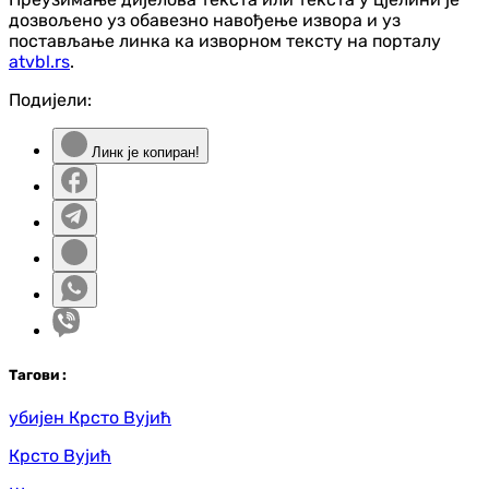
дозвољено уз обавезно навођење извора и уз
постављање линка ка изворном тексту на порталу
atvbl.rs
.
Подијели:
Линк је копиран!
Таг
ови
:
убијен Крсто Вујић
Крсто Вујић