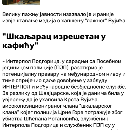
Велику пажњу јавности изазвало је и раније
извјештавање медија о хапшењу "лажног" Вујића.
"Шкаљарац изрешетан у
кафићу"
- Интерпол Подгорица, у сарадњи са Посебном
јединицом полиције (ПЈП), разоткрио је
потенцијалну превару на међународном нивоу и
тиме спријечио даље довођење у заблуду
ИНТЕРПОЛ и међународне безбједносне службе.
За разлику од Швајцарске, која је данима била у
увјерењу да је ухапсила Крста Вујића,
високопозиционираног члана "шкаљарског
клана" којег полиција Црне Горе потражује због
убиства Шћепана Рогановића, службеник
Интерпола Подгорица и службеник ПЈП су у