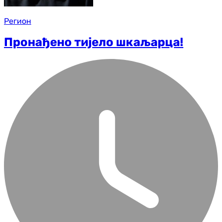
Регион
Пронађено тијело шкаљарца!