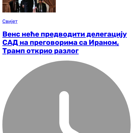
Свијет
Венс неће предводити делегацију
САД на преговорима са Ираном,
Трамп открио разлог