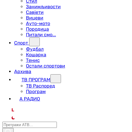
Стил
Занимљивости
Савјети
Вицеви
Ауто-мото
Породица
Питали смо...
Спорт
Фудбал
Кошарка
Тенис
Остали спортови
Архива
ТВ ПРОГРАМ
ТВ Распоред
Програм
А РАДИО
L