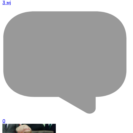
3 мј
0