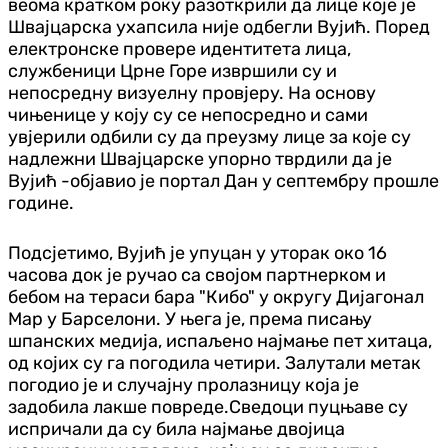
веома кратком року разоткрили да лице које је
Швајцарска ухапсила није одбегли Вујић. Поред
електронске провере идентитета лица,
службеници Црне Горе извршили су и
непосредну визуелну провјеру. На основу
чињенице у коју су се непосредно и сами
увјерили одбили су да преузму лице за које су
надлежни Швајцарске упорно тврдили да је
Вујић -објавио је портал Дан у септембру прошле
године.
Подсјетимо, Вујић је упуцан у уторак око 16
часова док је ручао са својом партнерком и
бебом на тераси бара "Кибо" у округу Дијагонал
Мар у Барселони. У њега је, према писању
шпанских медија, испаљено најмање пет хитаца,
од којих су га погодила четири. Залутали метак
погодио је и случајну пролазницу која је
задобила лакше повреде.Сведоци пуцњаве су
испричали да су била најмање двојица