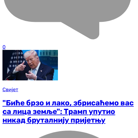
0
Свијет
"Биће брзо и лако, збрисаћемо вас
са лица земље": Трамп упутио
никад бруталнију пријетњу