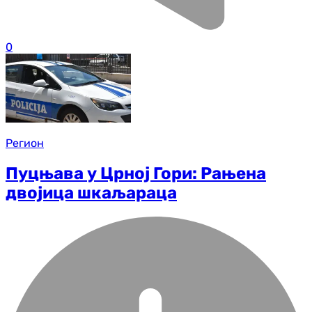
0
Регион
Пуцњава у Црној Гори: Рањена
двојица шкаљараца