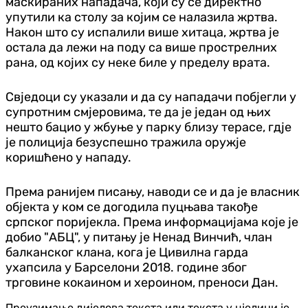
маскираних нападача, који су се директно
упутили ка столу за којим се налазила жртва.
Након што су испалили више хитаца, жртва је
остала да лежи на поду са више прострелних
рана, од којих су неке биле у пределу врата.
Свједоци су указали и да су нападачи побјегли у
супротним смјеровима, те да је један од њих
нешто бацио у жбуње у парку близу терасе, гдје
је полиција безуспешно тражила оружје
коришћено у нападу.
Према ранијем писању, наводи се и да је власник
објекта у ком се догодила пуцњава такође
српског поријекла. Према информацијама које је
добио "АБЦ", у питању је Ненад Винчић, члан
балканског клана, кога је Цивилна гарда
ухапсила у Барселони 2018. године због
трговине кокаином и хероином, преноси Дан.
Преузимање дијелова текста или текста у цјелини је