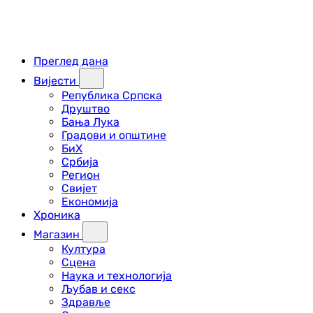
Преглед дана
Вијести
Република Српска
Друштво
Бања Лука
Градови и општине
БиХ
Србија
Регион
Свијет
Економија
Хроника
Магазин
Култура
Сцена
Наука и технологија
Љубав и секс
Здравље