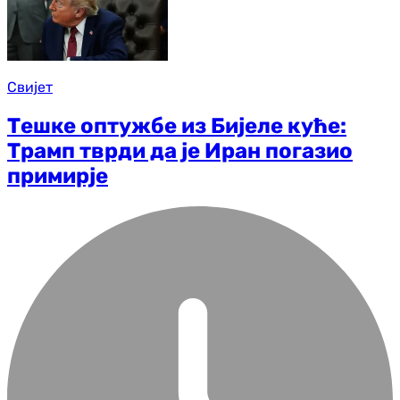
Свијет
Тешке оптужбе из Бијеле куће:
Трамп тврди да је Иран погазио
примирје