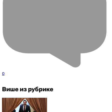
0
Више из рубрике