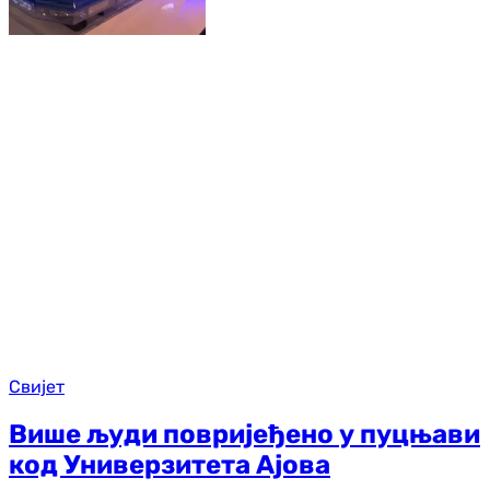
Свијет
Више људи повријеђено у пуцњави
код Универзитета Ајова