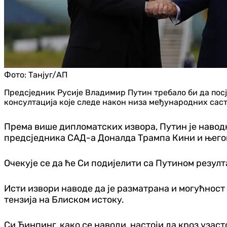
Фото:
Танјуг/АП
Предсједник Русије Владимир Путин требало би да посј
консултација које следе након низа међународних сас
Према више дипломатских извора, Путин је наводн
предсједника САД-а Доналда Трампа Кини и њего
Очекује се да ће Си подијелити са Путином резул
Исти извори наводе да је разматрана и могућност 
тензија на Блиском истоку.
Си Ђинпинг, како се наводи, настоји да кроз уза