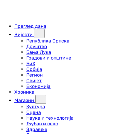
Преглед дана
Вијести
Република Српска
Друштво
Бања Лука
Градови и општине
БиХ
Србија
Регион
Свијет
Економија
Хроника
Магазин
Култура
Сцена
Наука и технологија
Љубав и секс
Здравље