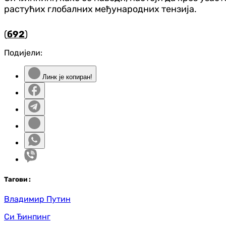
растућих глобалних међународних тензија.
(
б92
)
Подијели:
Линк је копиран!
Таг
ови
:
Владимир Путин
Си Ђинпинг