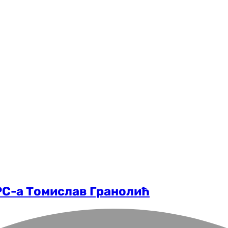
С-а Томислав Гранолић