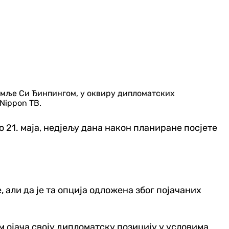
земље Си Ђинпингом, у оквиру дипломатских
Nippon ТВ.
 21. маја, недјељу дана након планиране посјете
 али да је та опција одложена због појачаних
м ојача своју дипломатску позицију у условима