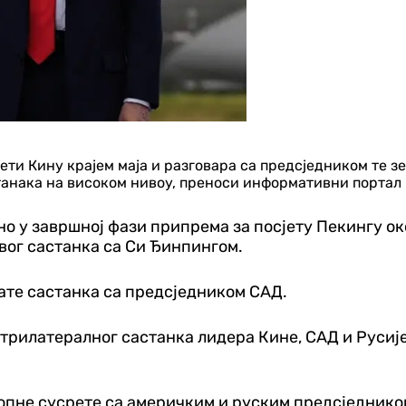
ети Кину крајем маја и разговара са предсједником те 
танака на високом нивоу, преноси информативни портал 
о у завршној фази припрема за посјету Пекингу око
вог састанка са Си Ђинпингом.
тате састанка са предсједником САД.
трилатералног састанка лидера Кине, САД и Русије,
стопне сусрете са америчким и руским предсједнико