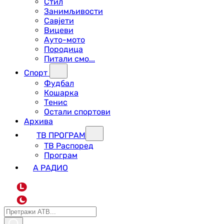
Стил
Занимљивости
Савјети
Вицеви
Ауто-мото
Породица
Питали смо...
Спорт
Фудбал
Кошарка
Тенис
Остали спортови
Архива
ТВ ПРОГРАМ
ТВ Распоред
Програм
А РАДИО
L