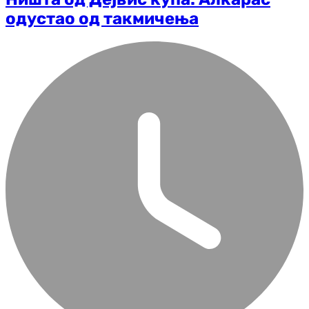
одустао од такмичења