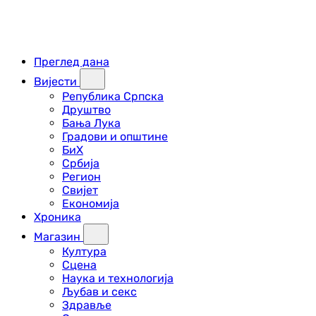
Преглед дана
Вијести
Република Српска
Друштво
Бања Лука
Градови и општине
БиХ
Србија
Регион
Свијет
Економија
Хроника
Магазин
Култура
Сцена
Наука и технологија
Љубав и секс
Здравље