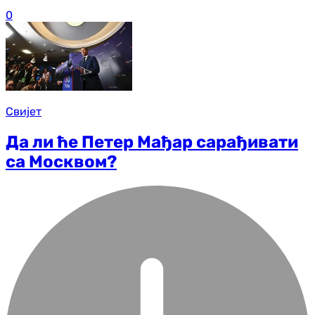
0
Свијет
Да ли ће Петер Мађар сарађивати
са Москвом?