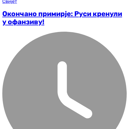
Свијет
Окончано примирје: Руси кренули
у офанзиву!