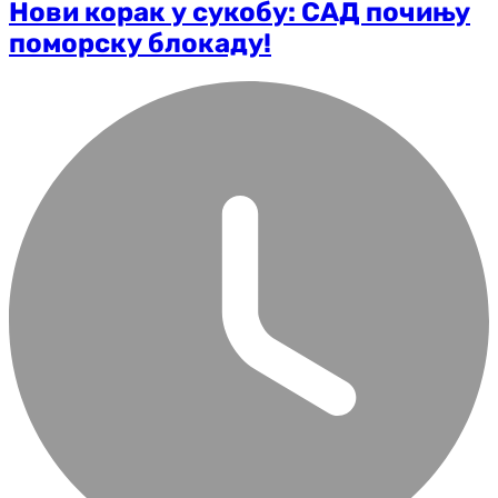
Нови корак у сукобу: САД почињу
поморску блокаду!