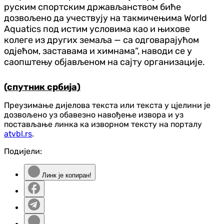
руским спортским држављанством биће
дозвољено да учествују на такмичењима World
Aquatics под истим условима као и њихове
колеге из других земаља — са одговарајућом
одјећом, заставама и химнама“, наводи се у
саопштењу објављеном на сајту организације.
(спутник србија)
Преузимање дијелова текста или текста у цјелини је
дозвољено уз обавезно навођење извора и уз
постављање линка ка изворном тексту на порталу
atvbl.rs
.
Подијели:
Линк је копиран!