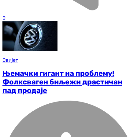
0
Свијет
Њемачки гигант на проблему!
Фолксваген биљежи драстичан
пад продаје