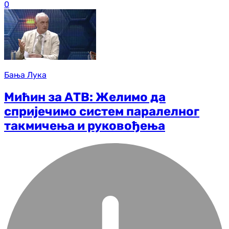
0
Бања Лука
Мићин за АТВ: Желимо да
спријечимо систем паралелног
такмичења и руковођења