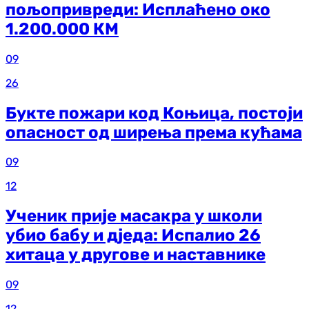
пољопривреди: Исплаћено око
1.200.000 КМ
09
26
Букте пожари код Коњица, постоји
опасност од ширења према кућама
09
12
Ученик прије масакра у школи
убио бабу и дједа: Испалио 26
хитаца у другове и наставнике
09
12