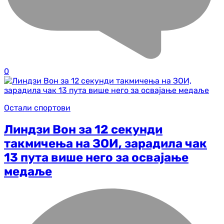
0
Остали спортови
Линдзи Вон за 12 секунди
такмичења на ЗОИ, зарадила чак
13 пута више него за освајање
медаље