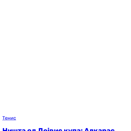
Тенис
Ништа од Дејвис купа: Алкарас