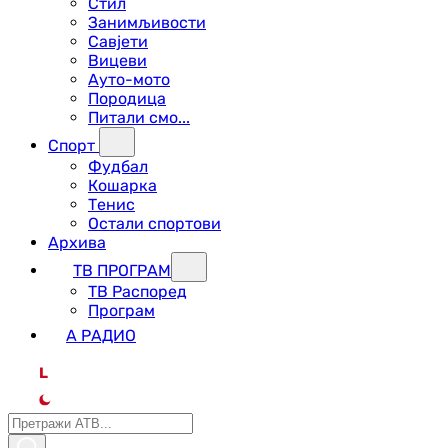
Стил
Занимљивости
Савјети
Вицеви
Ауто-мото
Породица
Питали смо...
Спорт
Фудбал
Кошарка
Тенис
Остали спортови
Архива
ТВ ПРОГРАМ
ТВ Распоред
Програм
А РАДИО
L