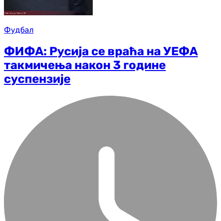
Фудбал
ФИФА: Русија се враћа на УЕФА
такмичења након 3 године
суспензије