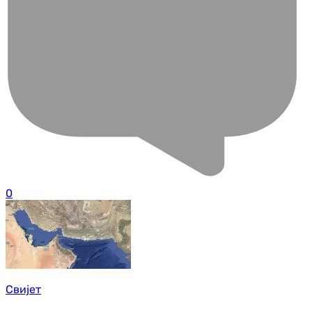
0
Свијет