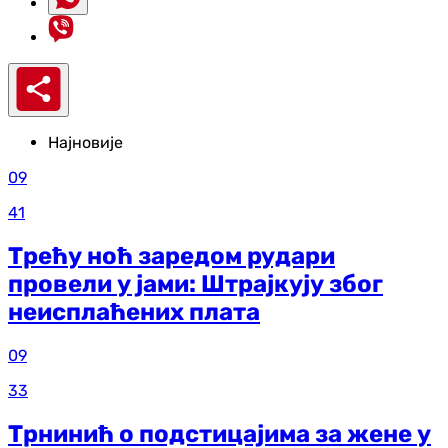
Најновије
09
41
Трећу ноћ заредом рудари
провели у јами: Штрајкују због
неисплаћених плата
09
33
Трнинић о подстицајима за жене у