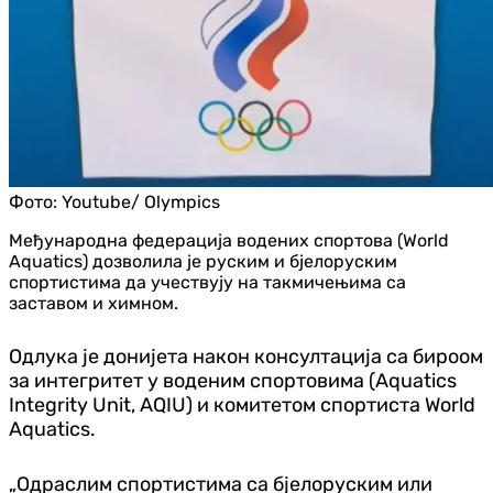
Фото:
Youtube/ Olympics
Међународна федерација водених спортова (World
Aquatics) дозволила је руским и бјелоруским
спортистима да учествују на такмичењима са
заставом и химном.
Одлука је донијета након консултација са бироом
за интегритет у воденим спортовима (Aquatics
Integrity Unit, AQIU) и комитетом спортиста World
Aquatics.
„Одраслим спортистима са бјелоруским или