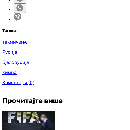
Таг
ови
:
такмичење
Русија
Бјелорусија
химна
Коментари
(0)
Прочитајте више