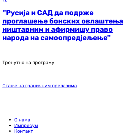
''Русија и САД да подрже
проглашење бонских овлаштења
ништавним и афирмишу право
народа на самоопредјељење''
Тренутно на програму
Стање на граничним прелазима
О нама
Импресум
Контакт